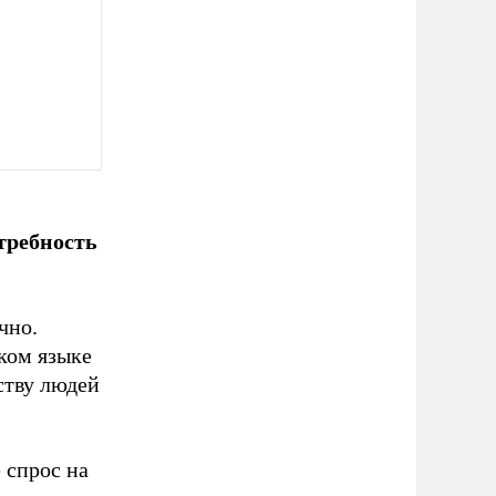
требность
чно.
ком языке
ству людей
 спрос на