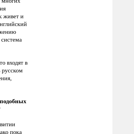
о многих
ия
к живет и
английский
ижению
 система
то входят в
в русском
ения,
 подобных
?
звитии
ако пока