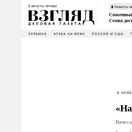
6 августа, четверг
Новость ч
Спасенный
Cessna дос
УКРАИНА
АТАКА НА ИРАН
РОССИЯ И США
6 НОЯБ
«На
Вячесл