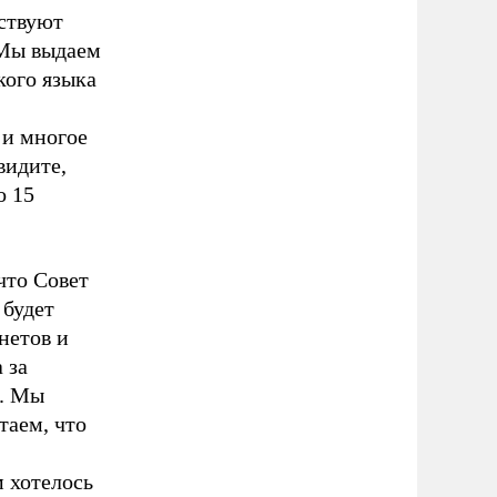
ствуют
 Мы выдаем
кого языка
 и многое
видите,
о 15
что Совет
 будет
нетов и
 за
е. Мы
таем, что
 хотелось