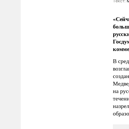
Tекст:
М
«Сейч
больш
русск
Госду
комме
В сред
возгл
созда
Медвед
на рус
течени
назрел
образо