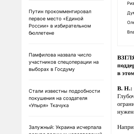
Риз
Путин прокомментировал
Ду
первое место «Единой
Оле
России» в избирательном
Вл
бюллетене
Памфилова назвала число
ВЗГЛ
участников спецоперации на
подде
выборах в Госдуму
в это
В. Н.:
Стали известны подробности
Глубоч
покушения на создателя
огран
«Упыря» Ткачука
нужен 
Наприм
Залужный: Украина исчерпала