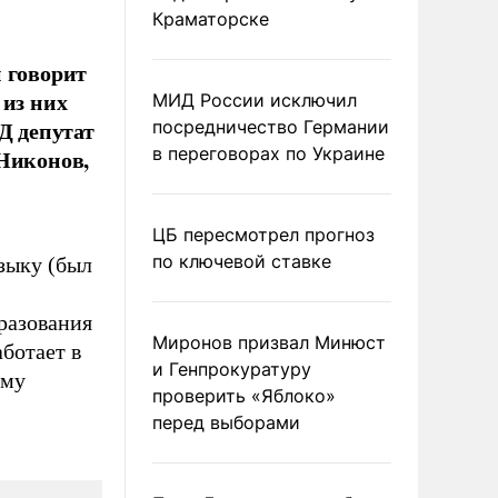
Краматорске
 говорит
 из них
МИД России исключил
Д депутат
посредничество Германии
в переговорах по Украине
 Никонов,
ЦБ пересмотрел прогноз
по ключевой ставке
зыку (был
разования
Миронов призвал Минюст
ботает в
и Генпрокуратуру
ому
проверить «Яблоко»
перед выборами