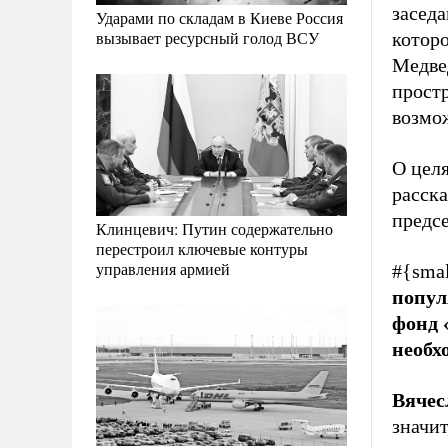
заседа
Ударами по складам в Киеве Россия
вызывает ресурсный голод ВСУ
которо
Медвед
простр
возмо
О целя
расска
предс
Клинцевич: Путин содержательно
перестроил ключевые контуры
управления армией
#{smal
попул
фонд 
необх
Вячес
значит