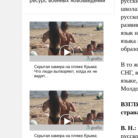
ресурс военных нововведений
русски
школа
русско
развив
язык 
языка 
образо
В то ж
СНГ, в
языке,
Молдо
ВЗГЛ
стран
В. Н.:
русско