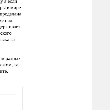
у а если
уры в мире
 проделана
ие над
держивает
ского
зыка за
ли разных
бежом, так
ите,