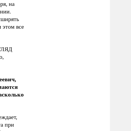
ря, на
ании.
сширять
 этом все
ЗГЛЯД
ю,
еевич,
маются
Насколько
еждает,
та при