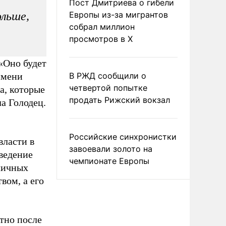
Пост Дмитриева о гибели
ольше,
Европы из-за мигрантов
собрал миллион
просмотров в X
 «Оно будет
имени
В РЖД сообщили о
четвертой попытке
а, которые
продать Рижский вокзал
а Голодец.
Российские синхронистки
власти в
завоевали золото на
ведение
чемпионате Европы
зличных
вом, а его
стно после