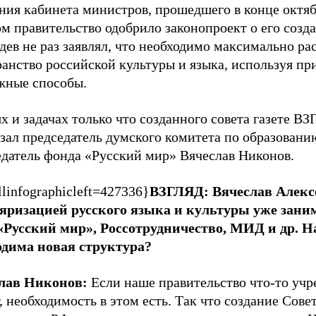
ния кабинета министров, прошедшего в конце октяб
м правительство одобрило законопроект о его созд
ев не раз заявлял, что необходимо максимально ра
анство российской культуры и языка, используя при
жные способы.
х и задачах только что созданного совета газете В
зал председатель думского комитета по образовани
едатель фонда «Русский мир» Вячеслав Никонов.
linfographicleft=427336}
ВЗГЛЯД:
Вячеслав Алекс
яризацией русского языка и культуры уже зани
«Русский мир», Россотрудничество, МИД и др. 
одима новая структура?
лав Никонов:
Если наше правительство что-то учр
, необходимость в этом есть. Так что создание Сове