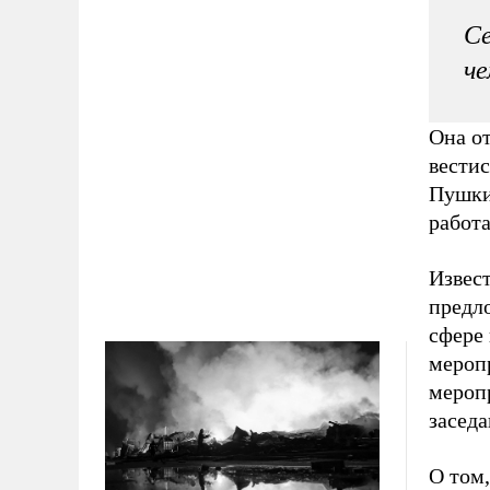
Се
че
Она от
вестис
Пушки
работа
Извест
предл
сфере 
меропр
меропр
заседа
О том,