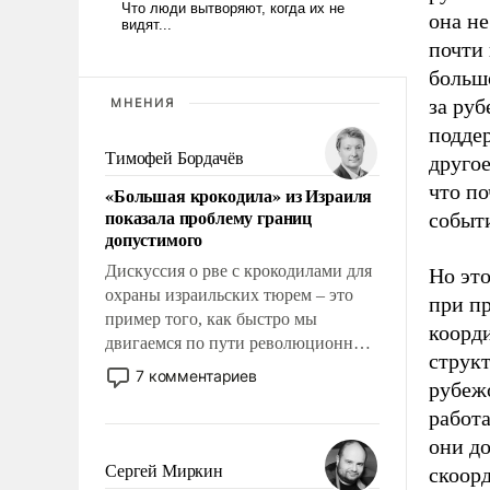
она н
почти
больш
за ру
МНЕНИЯ
подде
Тимофей Бордачёв
другое
что по
«Большая крокодила» из Израиля
показала проблему границ
событ
допустимого
Дискуссия о рве с крокодилами для
Но это
охраны израильских тюрем – это
при пр
пример того, как быстро мы
коорд
двигаемся по пути революционных
структ
изменений. То, что несколько лет
7 комментариев
рубеж
назад было образом для
псевдонаучной фантастики, стало
работа
всерьез обсуждаемой идеей.
они д
Сергей Миркин
скоорд