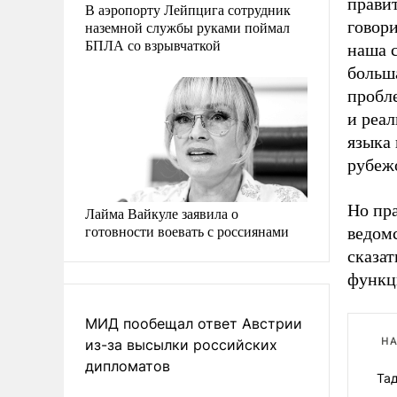
правит
В аэропорту Лейпцига сотрудник
говори
наземной службы руками поймал
БПЛА со взрывчаткой
наша с
больш
пробл
и реа
языка 
рубеж
Но пра
Лайма Вайкуле заявила о
готовности воевать с россиянами
ведом
сказат
функц
МИД пообещал ответ Австрии
НА
из-за высылки российских
дипломатов
Та