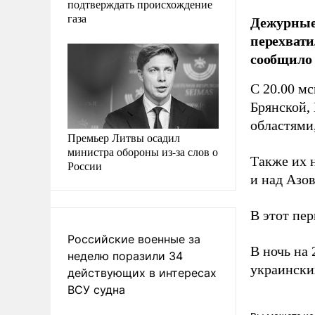
подтверждать происхождение
газа
Дежурные 
перехвати
сообщило
С 20.00 мс
Брянской,
областями
Премьер Литвы осадил
министра обороны из-за слов о
Также их 
России
и над Азо
В этот пе
Российские военные за
В ночь на
неделю поразили 34
украински
действующих в интересах
ВСУ судна