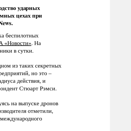
одство ударных
емных цехах при
News.
ка беспилотных
А «Новости»
. На
ники в сутки.
дном из таких секретных
редприятий, но это –
диуса действия, и
спондент Стюарт Рэмси.
уясь на выпуске дронов
изводителя отметили,
в международного