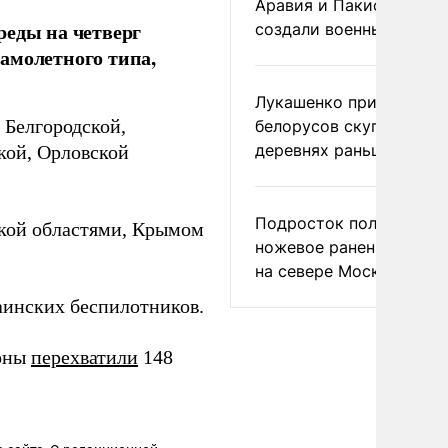
Аравия и Пакистан
реды на четверг
создали военный союз
амолетного типа,
Лукашенко призвал
 Белгородской,
белорусов скупать дом
деревнях раньше росси
кой, Орловской
Подросток получил
ской областями, Крымом
ножевое ранение в дра
на севере Москвы
аинских беспилотников.
роны
перехватили
148