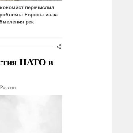
кономист перечислил
Власти Сеуты сообщил
роблемы Европы из-за
о гибели более 100
бмеления рек
человек из-за наплыва
мигрантов
стия НАТО в
 России