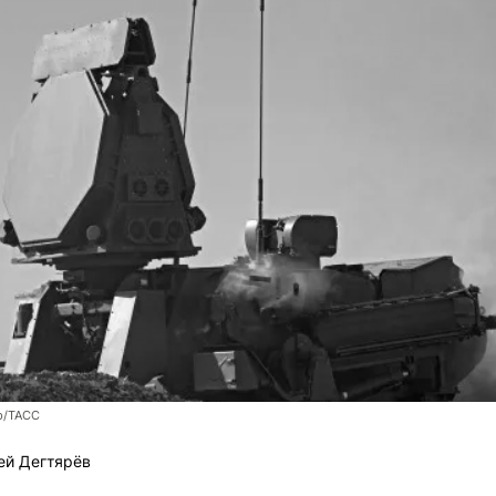
р/ТАСС
ей Дегтярёв