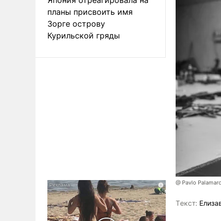
планы присвоить имя
Зорге острову
Курильской гряды
@ Pavlo Palamar
Tекст:
Елиза