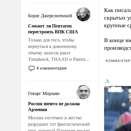
требование к человеку – быть
мужественным и твердым под
Как писал
ударами судьбы, брать на себя
Борис Джерелиевский
скрытых у
ответственность, помогать
крупные с
Сможет ли Пентагон
слабым, идти вперед и
перестроить ВПК США
адаптироваться.
В конце и
Только для того, чтобы
вернуться к довоенному
производс
объему запасов ракет
Tomahawk, THAAD и Patriot
КОММЕНТАРИ
США потребуется более трех
4 комментария
лет. Даже небольшая война с
Ираном опустошила
американские арсеналы.
Сложившаяся ситуация
Геворг Мирзаян
означает многолетний период
Россия ничего не должна
уязвимости США, например,
Армении
перед Китаем.
Москва системно и жестко
разрушает тот фантастический
мир, который Пашинян рисует