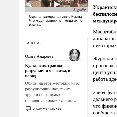
Украински
беспилотн
междунаро
Масштабна
аппаратов
МНЕНИЯ
некоторых
Ольга Андреева
Журналист
Культ психотравмы
производст
разрушает и человека, и
центр уси
народ
работа зде
Обиды на этот жестокий мир,
разрушающий нас, таких
Завод фун
хрупких и ранимых,
дальнего 
становятся новым культом,
что финан
постепенно вытесняя и
0 комментариев
отменяя традиционное
сообществ