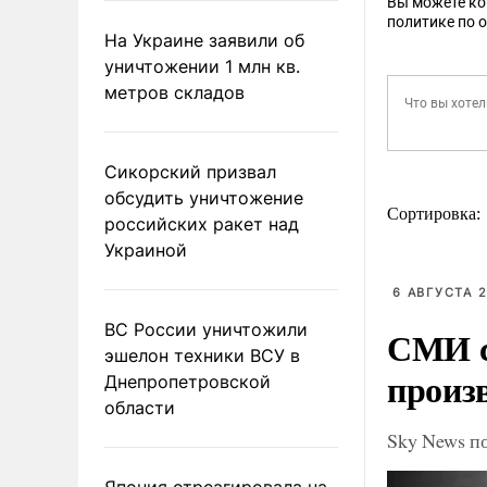
Вы можете к
политике по 
На Украине заявили об
уничтожении 1 млн кв.
метров складов
Сикорский призвал
обсудить уничтожение
Сортировка:
российских ракет над
Украиной
6 АВГУСТА 2
ВС России уничтожили
СМИ с
эшелон техники ВСУ в
произ
Днепропетровской
области
Sky News п
Япония отреагировала на