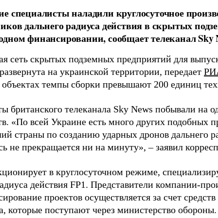
е специалисты наладили круглосуточное произв
иков дальнего радиуса действия в скрытых подз
дном финансировании, сообщает телеканал Sky 
я сеть скрытых подземных предприятий для выпус
 развернута на украинской территории, передает
РИ
 объектах темпы сборки превышают 200 единиц тех
ы британского телеканала Sky News побывали на о
в. «По всей Украине есть много других подобных п
лий страны по созданию ударных дронов дальнего ра
сь не прекращается ни на минуту», – заявил корре
кционирует в круглосуточном режиме, специализир
радиуса действия FP1. Представители компании-про
сирование проектов осуществляется за счет средст
а, которые поступают через министерство обороны.