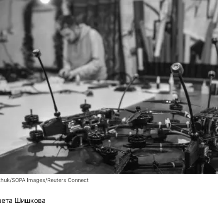
chuk/SOPA Images/Reuters Connect
вета Шишкова