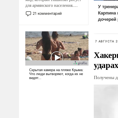
для армянского населения.
У тренер
Мир, где политические
Карпина 
21 комментарий
прожекты будут безусловно
дочерей
оплачиваться за счет
российских
налогоплательщиков и где
Еревану за свои поступки не
7 АВГУСТА 2
нужно отвечать.
Хакер
ударах
Получены д