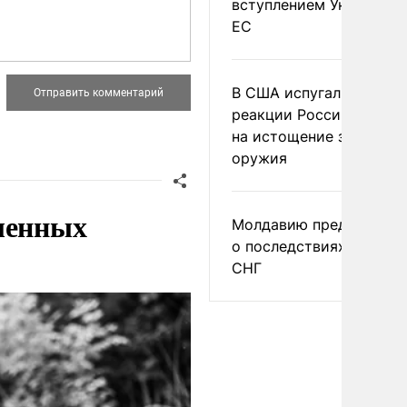
вступлением Украины в
ЕС
В США испугались
реакции России и Кита
на истощение запасов
оружия
ленных
Молдавию предупреди
о последствиях выхода
СНГ