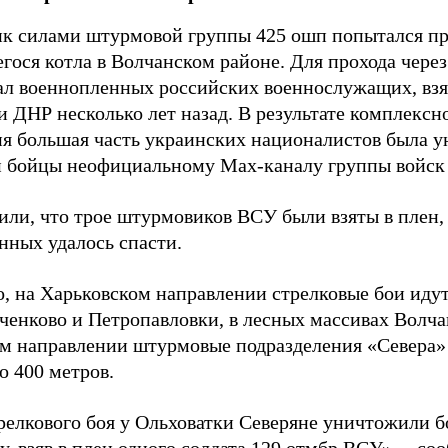
к силами штурмовой группы 425 ошп попытался пр
гося котла в Волчанском районе. Для прохода чере
ал военнопленных российских военнослужащих, взя
 ДНР несколько лет назад. В результате комплексн
ия большая часть украинских националистов была 
и бойцы неофициальному Max-каналу группы войск
или, что трое штурмовиков ВСУ были взяты в плен,
нных удалось спасти.
, на Харьковском направлении стрелковые бои идут
ченково и Петропавловки, в лесных массивах Волча
м направлении штурмовые подразделения «Севера» 
о 400 метров.
трелкового боя у Ольховатки Северяне уничтожили 