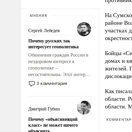
противнику
На Сумско
МНЕНИЯ
районе Во
участках д
Сергей Лебедев
окрестнос
Почему русских так
интересует геополитика
Бойцы «Се
Обвинения граждан России в
домах и к
нездоровом интересе к
жителей. 
геополитике –
несостоятельны. Этот интерес
дислокаци
рационален и прагматичен. Он
3 комментария
обусловлен тысячелетним
Как писал
опытом выживания в крайне
области. 
непростых условиях и
области. 
фундаментальным знанием,
Дмитрий Губин
что мировая политика имеет
Почему «объясняющий
свойство заявляться на порог
КОММЕНТАРИ
класс» не может ничего
нашего дома.
объяснить