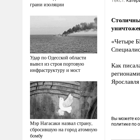
Tекст:
Катер
грани изоляции
Столичны
уничтожен
«Четыре Б
Специалис
Удар по Одесской области
вывел из строя портовую
Как писал
инфраструктуру и мост
регионами
Ярославля 
Вы можете к
Мэр Нагасаки назвал страну,
политике по 
сбросившую на город атомную
бомбу