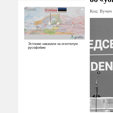
сложна и амбициозна. Однако
и ее реализация радикально
Коц: Вучич 
поднимет наши боевые
возможности.