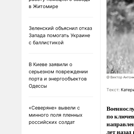
в Житомире
Зеленский объяснил отказ
Запада помогать Украине
с баллистикой
В Киеве заявили о
серьезном повреждении
@ Виктор Антон
порта и энергообъектов
Одессы
Tекст:
Катер
Военносл
«Северяне» вывели с
минного поля пленных
по ключе
российских солдат
направлен
лет назад