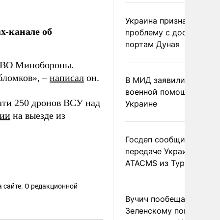
Украина признала
x-канале об
проблему с доступом к
портам Дуная
ПВО Минобороны.
бломков», –
написал
он.
В МИД заявили о прямо
военной помощи Румы
ти 250 дронов ВСУ над
Украине
нии
на выезде из
Госдеп сообщил о
передаче Украине раке
ATACMS из Турции
 сайте. О редакционной
Вучич пообещал
Зеленскому помочь со