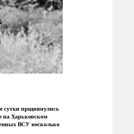
е сутки продвинулись
е на Харьковском
аченных ВСУ несколько