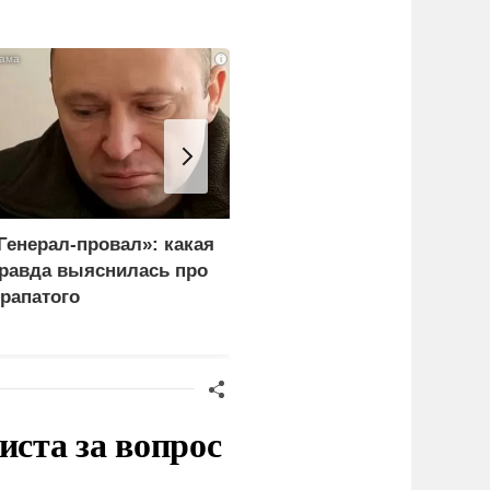
i
Генерал-провал»: какая
Рубио оправдался за
равда выяснилась про
переговоры с Россией
рапатого
перед Западом
иста за вопрос