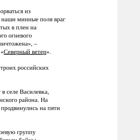
орваться из
з наши минные поля враг
тых в плен на
ого огневого
уничтожена», –
 «
Северный ветер
».
 троих российских
 в селе Василевка,
нского района. На
продвинулись на пяти
боевую группу