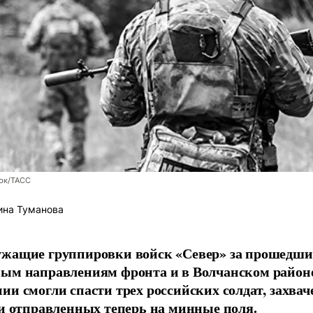
юк/ТАСС
ина Туманова
ужащие группировки войск «Север» за прошедши
вым направлениям фронта и в Волчанском район
ии смогли спасти трех российских солдат, захв
 и отправленных теперь на минные поля.