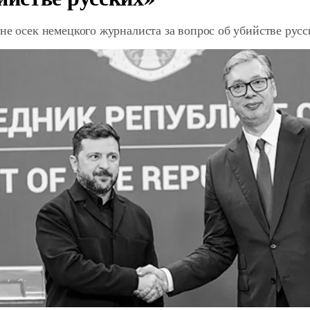
не осек немецкого журналиста за вопрос об убийстве рус