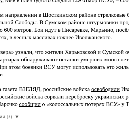
, взяв в плен одного солдата 129 отмбр ВСУ», – с
м направлении в Шосткинском районе стрелковые бо
льной Слободы. В Сумском районе штурмовики про
о 600 метров. Бои идут в Писаревке, Марьино, посё
тях, в лесных массивах южнее Иволжанского.
вера» узнали, что жители Харьковской и Сумской о
вартирах обнаруживают останки умерших много лет
При этом боевики ВСУ могут использовать это жил
и.
а газета ВЗГЛЯД, российские войска
освободили
Ива
Российские войска
сорвали переброску
украинских р
Марочко
сообщил
о «колоссальных потерях ВСУ» у Т
И (5)
▼