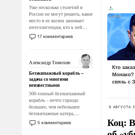
Уже несколько столетий в
России не могут решить, какое
место в ее жизни занимает
интеллигенция, кто к ней
принадлежит, а кого из нее
17 комментариев
исключили с правом
восстановления и без оного. И
чем она отличается от просто
образованных людей. Иногда
Александр Тимохин
казалось, что эти вопросы
Кто зака
Безэкипажный корабль –
решены раз и навсегда, но –
Монако?
задача со многими
нет, не решены.
связь с 
неизвестными
500-тонный безэкипажный
корабль – нечто гораздо
большее, чем небольшие
9 АВГУСТА 2
безэкипажные катера,
Коц: В
применение которых уже
5 комментариев
стало обыденностью. Задача по
об «уб
созданию такого корабля очень