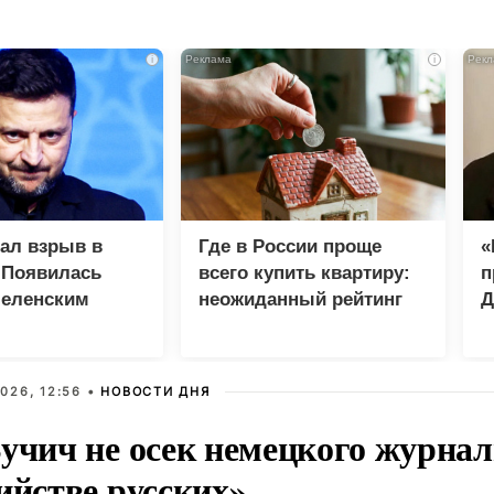
i
i
зал взрыв в
Где в России проще
«
 Появилась
всего купить квартиру:
п
Зеленским
неожиданный рейтинг
Д
026, 12:56 •
НОВОСТИ ДНЯ
учич не осек немецкого журнал
ийстве русских»