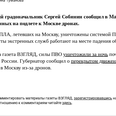
ина Туманова
й градоначальник Сергей Собянин сообщил в Ma
ных на подлете к Москве дронах.
ПЛА, летевших на Москву, уничтожены системой 
ты экстренных служб работают на месте падения о
а газета ВЗГЛЯД, силы ПВО
уничтожили за ночь
поч
 России. Губернатор сообщил о
перекрытом движе
в Москву из-за дронов.
омментировать материалы газеты ВЗГЛЯД,
зарегистрировавшись
на
отношению к комментариям читайте
здесь
.