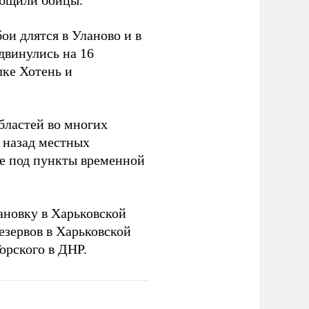
ообщили бойцы.
и длятся в Уланово и в
двинулись на 16
лке Хотень и
бластей во многих
 назад местных
ье под пункты временной
новку в Харьковской
езервов в Харьковской
орского в ДНР.