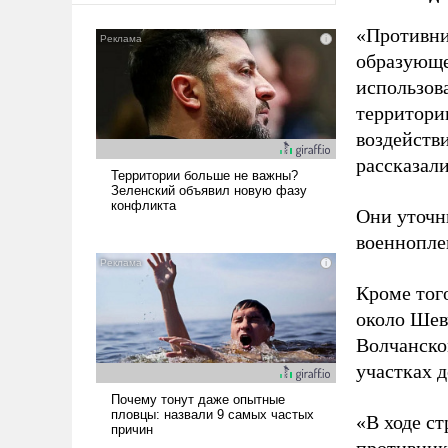
«Противни
образующе
использов
территории
воздейств
рассказал
Они уточн
военнопле
Кроме того
около Шев
Волчанско
участках д
«В ходе с