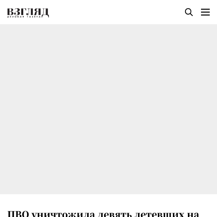
ПВО уничтожила девять летевших на