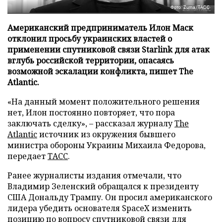
Фото: Zuma/ТАСС
Американский предприниматель Илон Маск
отклонил просьбу украинских властей о
применении спутниковой связи Starlink для атак
вглубь российской территории, опасаясь
возможной эскалации конфликта, пишет The
Atlantic.
«На данный момент положительного решения
нет, Илон постоянно повторяет, что пора
заключать сделку», – рассказал журналу
The
Atlantic
источник из окружения бывшего
министра обороны Украины Михаила Федорова,
передает
ТАСС
.
Ранее журналисты издания отмечали, что
Владимир Зеленский обращался к президенту
США Дональду Трампу. Он просил американского
лидера убедить основателя SpaceX изменить
позицию по вопросу спутниковой связи для