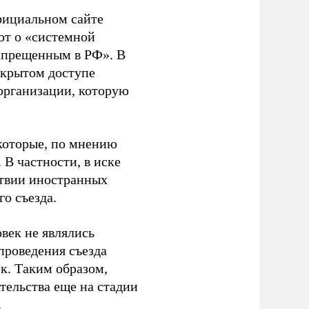
фициальном сайте
ют о «системной
апрещенным в РФ». В
ткрытом доступе
организации, которую
которые, по мнению
В частности, в иске
тствии иностранных
о съезда.
век не являлись
проведения съезда
ек. Таким образом,
тельства еще на стадии
.