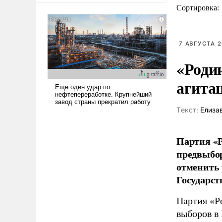
Сортировка:
7 АВГУСТА 2
«Роди
агита
Tекст:
Елиза
Партия «Р
предвыбор
отменить 
Государст
Партия «Р
выборов в