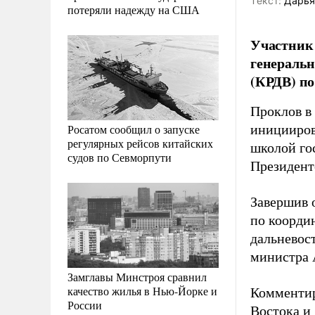
Tекст:
Дарья
потеряли надежду на США
Участник 
генеральн
(КРДВ) по
Проклов в
Росатом сообщил о запуске
иницииров
регулярных рейсов китайских
школой го
судов по Севморпути
Президент
Завершив о
по коорди
дальневос
министра 
Замглавы Минстроя сравнил
качество жилья в Нью-Йорке и
Комментир
России
Востока и