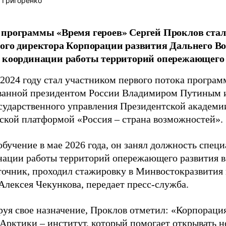
 Григоренко
программы «Время героев» Сергей Проклов стал
ого директора Корпорации развития Дальнего В
 координации работы территорий опережающего 
 2024 году стал участником первого потока програм
анной президентом России Владимиром Путиным 
сударственного управления Президентской академи
ской платформой «Россия – страна возможностей».
бучение в мае 2026 года, он занял должность спец
нации работы территорий опережающего развития 
точник, проходил стажировку в Минвостокразвития 
Алексея Чекункова, передает пресс-служба.
уя свое назначение, Проклов отметил: «Корпорация
 Арктики – институт, который помогает открывать н