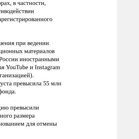
ах, в частности,
тиводействии
зарегистрированного
шения при ведении
ационных материалов
в России иностранными
я YouTube и Instagram
ганизацией).
густа превысила 55 млн
фонда.
ацию превысили
ного размера
основанием для отмены