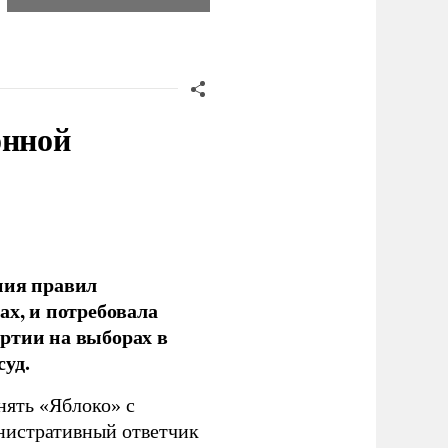
онной
ния правил
ах, и потребовала
ртии на выборах в
уд.
нять «Яблоко» с
инистративный ответчик