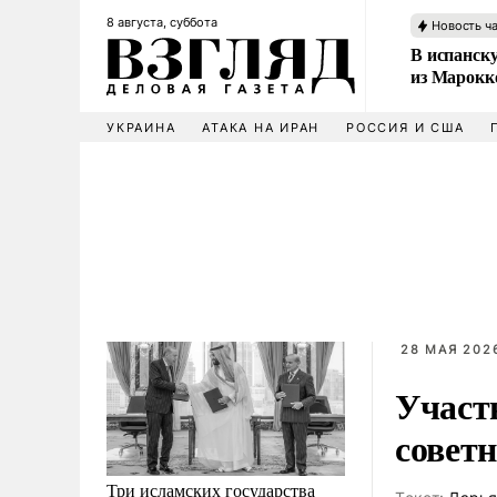
8 августа, суббота
Новость ч
В испанск
из Марокк
УКРАИНА
АТАКА НА ИРАН
РОССИЯ И США
28 МАЯ 2026
Участ
совет
Три исламских государства