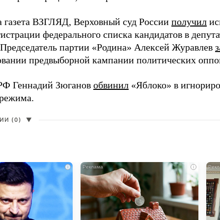
а газета ВЗГЛЯД, Верховный суд России
получил
ис
гистрации федерального списка кандидатов в депут
 Председатель партии «Родина» Алексей Журавлев
з
вании предвыборной кампании политических оппо
РФ Геннадий Зюганов
обвинил
«Яблоко» в игнорир
 режима.
И (0)
▼
i
i