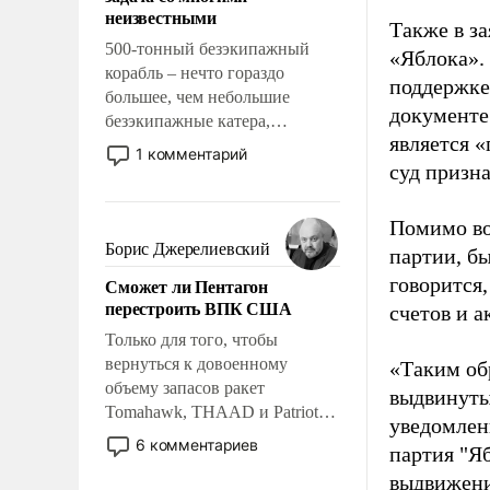
адаптироваться.
неизвестными
Также в з
500-тонный безэкипажный
«Яблока».
корабль – нечто гораздо
поддержке
большее, чем небольшие
документе
безэкипажные катера,
является 
применение которых уже
1 комментарий
стало обыденностью. Задача по
суд призн
созданию такого корабля очень
сложна и амбициозна. Однако
Помимо во
и ее реализация радикально
Борис Джерелиевский
партии, б
поднимет наши боевые
говорится,
Сможет ли Пентагон
возможности.
перестроить ВПК США
счетов и 
Только для того, чтобы
вернуться к довоенному
«Таким об
объему запасов ракет
выдвинуты
Tomahawk, THAAD и Patriot
уведомлени
США потребуется более трех
6 комментариев
партия "Я
лет. Даже небольшая война с
выдвижения
Ираном опустошила