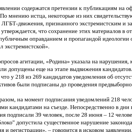
аявлении содержатся претензии к публикациям на о
 По мнению истца, некоторые из них свидетельству
 ЛГБТ-движения, признанного экстремистским и з
 утверждается, что сохранение этих материалов в о
«публичным оправданием и пропагандой идеологии 
ал экстремистской».
просов агитации, «Родина» указала на нарушения, 
ыли допущены еще на этапе выдвижения кандидатов. 
 что у 218 из 269 кандидатов уведомления об отсу
активов были подписаны до проведения предвыборног
разом, на момент подписания уведомлений 218 чело
ми кандидатами на съезде. Непосредственно в дни 
я подписали 39 человек, после 28 июня – 12 челов
блоко" допустила существенное нарушение законода
 и регистрации», – говорится в исковом заявлении