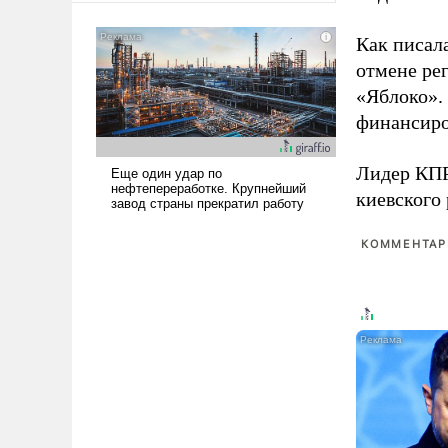
американские арсеналы.
Сложившаяся ситуация
Как писал
означает многолетний период
отмене ре
уязвимости США, например,
«Яблоко».
перед Китаем.
финансиро
Лидер КП
киевского
КОММЕНТАРИ