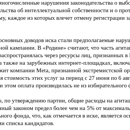
многочисленные нарушения законодательства о выбор
ельства об интеллектуальной собственности и о про
му, каждое из которых влечет отмену регистрации 
основных доводов иска стали предполагаемые нару
ной кампании. В «Родине» считают, что часть агит
распространялась через ресурсы лиц, признанных 
 а также на зарубежных интернет-площадках, включа
жит компании Meta, признанной экстремистской ор
 стоимость этих услуг за период с 27 июня по 6 ав
и этом оплата производилась не из избирательного 
о, по утверждению партии, общие расходы на агит
нный законом предел более чем на 5% от максималь
ного фонда, что, как отмечается в иске, является 
ии списка кандидатов.