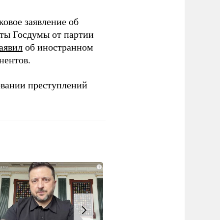
ковое заявление об
аты Госдумы от партии
аявил
об иностранном
нентов.
овании преступлений
i