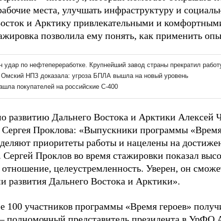
рабочие места, улучшать инфраструктуру и социальн
осток и Арктику привлекательными и комфортными
тажировка позволила ему понять, как применить опы
о развитию Дальнего Востока и Арктики Алексей 
 Сергея Проклова: «Выпускники программы «Время
еделяют приоритеты работы и нацелены на достиже
а. Сергей Проклов во время стажировки показал выс
 отношение, целеустремленность. Уверен, он сможе
и развития Дальнего Востока и Арктики».
ее 100 участников программы «Время героев» получ
 – полномочный представитель президента в УрФО А