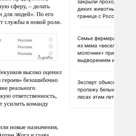
закрыли проходы для
ую сферу, – делать
диких животных на
 для людей». По его
границе с Россией
т службы в новой роли.
Семье фермера Уолкер
из мема «веселый
молочник» пригрозили
выдворением из Росси
Чекунков высоко оценил
 героев» безошибочно
Эксперт объяснил
ние реального
пропажу белых грибов 
окую ответственность,
лесах этим летом
т усилить команду
или новые назначения,
ртем Жога и глава