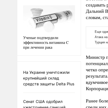
создавать 
Дальний В
словам, с
Ученые подтвердили
эффективность витамина C
при лечении рака
Министр п
потенциал
четко опр
На Украине уничтожили
результат
крупнейший склад
вдумчивое
средств защиты Delta Plus
Корпораци
Ранее бол
Сенат США одобрил
среди них
ужесточение санкций