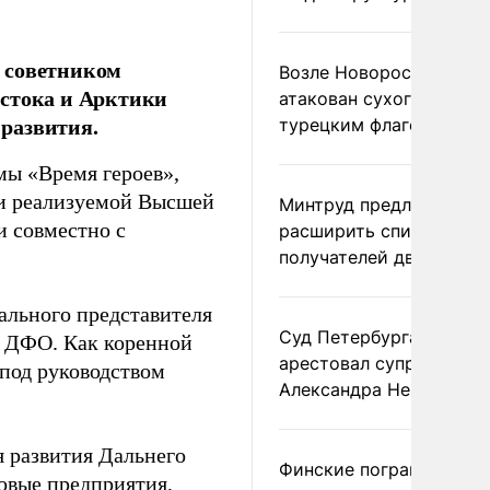
 советником
Возле Новороссийска
остока и Арктики
атакован сухогруз под
развития.
турецким флагом
мы «Время героев»,
и реализуемой Высшей
Минтруд предложил
и совместно с
расширить список
получателей двух пенс
иального представителя
Суд Петербурга заочно
в ДФО. Как коренной
арестовал супругу
под руководством
Александра Невзорова
 развития Дальнего
Финские пограничники
овые предприятия,