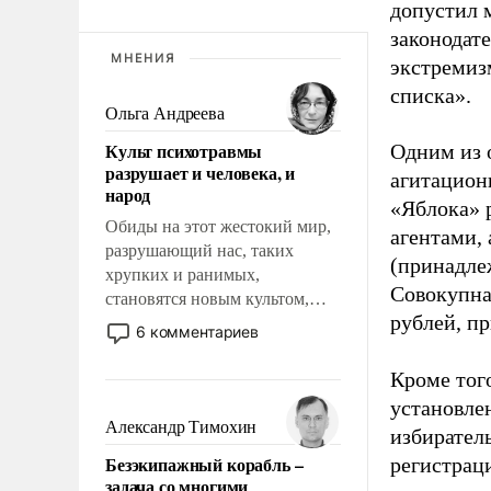
допустил 
законодат
МНЕНИЯ
экстремиз
списка».
Ольга Андреева
Культ психотравмы
Одним из 
разрушает и человека, и
агитацион
народ
«Яблока» 
Обиды на этот жестокий мир,
агентами,
разрушающий нас, таких
(принадле
хрупких и ранимых,
Совокупная
становятся новым культом,
рублей, пр
постепенно вытесняя и
6 комментариев
отменяя традиционное
требование к человеку – быть
Кроме тог
мужественным и твердым под
установле
ударами судьбы, брать на себя
Александр Тимохин
избиратель
ответственность, помогать
Безэкипажный корабль –
регистрац
слабым, идти вперед и
задача со многими