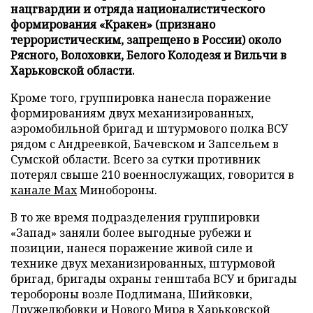
нацгвардии и отряда националистического
формирования «Кракен» (признано
террористическим, запрещено в России) около
Рясного, Волоховки, Белого Колодезя и Вильчи в
Харьковской области.
Кроме того, группировка нанесла поражение
формированиям двух механизированных,
аэромобильной бригад и штурмового полка ВСУ
рядом с Андреевкой, Бачевском и Запсельем в
Сумской области. Всего за сутки противник
потерял свыше 210 военнослужащих, говорится в
канале Max
Минобороны.
В то же время подразделения группировки
«Запад» заняли более выгодные рубежи и
позиции, нанеся поражение живой силе и
технике двух механизированных, штурмовой
бригад, бригады охраны генштаба ВСУ и бригады
теробороны возле Подлимана, Шийковки,
Дружелюбовки и Нового Мира в Харьковской