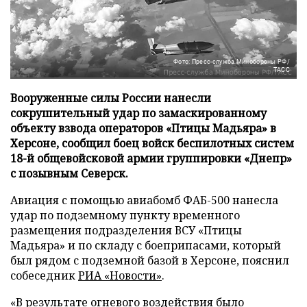
Фото: Пресс-служба Минобороны РФ/
ТАСС
Вооруженные силы России нанесли
сокрушительный удар по замаскированному
объекту взвода операторов «Птицы Мадьяра» в
Херсоне, сообщил боец войск беспилотных систем
18-й общевойсковой армии группировки «Днепр»
с позывным Северск.
Авиация с помощью авиабомб ФАБ-500 нанесла
удар по подземному пункту временного
размещения подразделения ВСУ «Птицы
Мадьяра» и по складу с боеприпасами, который
был рядом с подземной базой в Херсоне, пояснил
собеседник
РИА «Новости»
.
«В результате огневого воздействия было