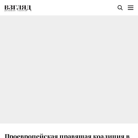
Проевропейская правящая коалиция в