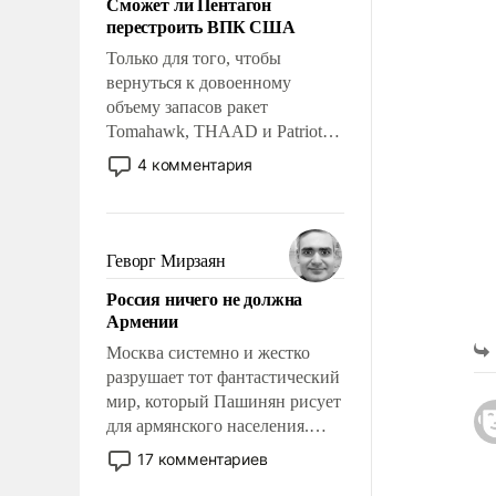
Сможет ли Пентагон
слабым, идти вперед и
перестроить ВПК США
адаптироваться.
Только для того, чтобы
вернуться к довоенному
объему запасов ракет
Tomahawk, THAAD и Patriot
США потребуется более трех
4 комментария
лет. Даже небольшая война с
Ираном опустошила
американские арсеналы.
Сложившаяся ситуация
Геворг Мирзаян
означает многолетний период
Россия ничего не должна
уязвимости США, например,
Армении
перед Китаем.
Москва системно и жестко
разрушает тот фантастический
мир, который Пашинян рисует
для армянского населения.
Мир, где политические
17 комментариев
прожекты будут безусловно