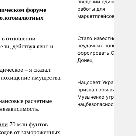
введении единых прави
мическом форуме
работы для
маркетплейсов в ЕАЭС
 золотовалютных
я в отношении
Стало известно о
неудачных попытках ВС
ели, действуя явно и
форсировать Северски
Донец
ическое – я сказал:
е похищение имущества.
Нацсовет Украины по Т
призвал объявить
Музыченко угрозой
инансовые расчетные
нацбезопасности
независимость.
или
70 млн фунтов
оходов от замороженных