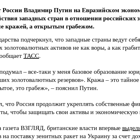
т России Владимир Путин на Евразийском эконо
йствия западных стран в отношении российских
не кражей, а открытым грабежом.
дарства подчеркнул, что западные страны ведут себ
 золотовалютных активов не как воры, а как грабит
сообщает
ТАСС
.
подумал – все-таки у меня базовое образование юрид
ших золотовалютных резервов». Кража – это тайно
ытое, это грабеж», – пояснил Путин.
л, что Россия продолжит укреплять собственные ф
ты, чтобы защищать свои активы и экономическую 
а газета ВЗГЛЯД, британские власти впервые
выдел
в на поставку зенитных ракет на Украину за счет д