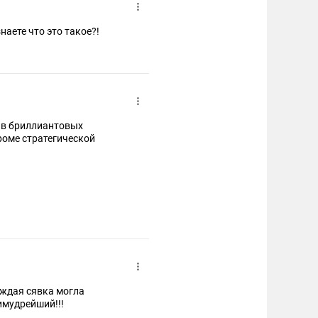
аете что это такое?!
, в бриллиантовых
громе стратегической
аждая сявка могла
имудрейший!!!