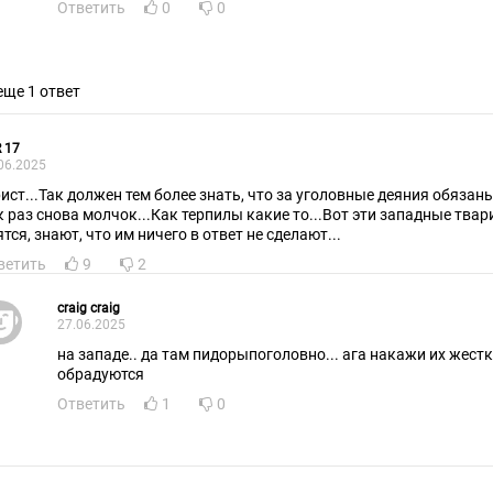
Ответить
0
0
еще 1 ответ
 17
06.2025
ист...Так должен тем более знать, что за уголовные деяния обязан
к раз снова молчок...Как терпилы какие то...Вот эти западные твар
тся, знают, что им ничего в ответ не сделают...
ветить
9
2
craig craig
27.06.2025
на западе.. да там пидорыпоголовно... ага накажи их жестк
обрадуются
Ответить
1
0