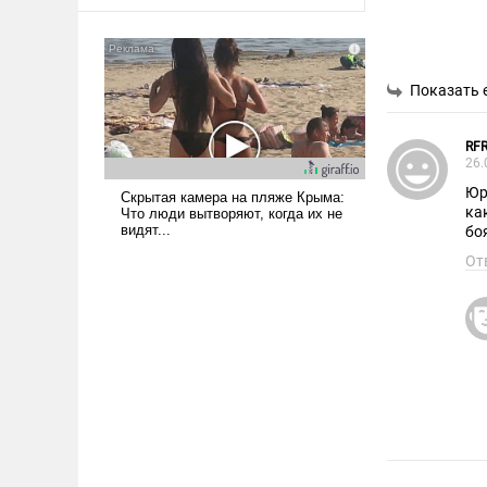
оплачиваться за счет
российских
налогоплательщиков и где
Еревану за свои поступки не
Показать 
нужно отвечать.
RFR
26.
Юр
ка
боя
От