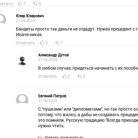
ветить
7
0
Юзер Юзерович
27.06.2025
Бандиты просто так деньги не отдадут. Нужен прецедент с 
Иначе никак.
Ответить
5
1
Александр Дутов
27.06.2025
В любом случае, придеться начинать с их пособ
Ответить
2
0
Евгений Петров
27.06.2025
С "пушками" или "дипломатами", но так просто ос
потому, что жалко, а дабы не создавать прецед
это помнили. Русскую традицию "Всегда приходи
нужно чтить.
Читать полностью