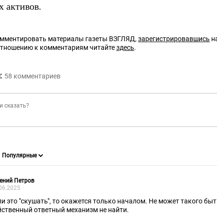
х активов.
омментировать материалы газеты ВЗГЛЯД,
зарегистрировавшись
на
отношению к комментариям читайте
здесь
.
:
58
комментариев
ений Петров
06.2025
ли это "скушать", то окажется только началом. Не может такого бы
йственный ответный механизм не найти.