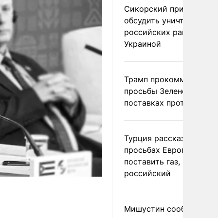
Сикорский призвал
обсудить уничтожение
российских ракет над
Украиной
Трамп прокомментиров
просьбы Зеленского о
поставках противораке
Турция рассказала о
просьбах Европы
поставить газ, но не
российский
Мишустин сообщил о