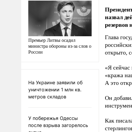
Президен
назвал де
резервов 
Глава госу
Премьер Литвы осадил
российских
министра обороны из-за слов о
России
открыто, 
«Я сейчас 
«кража на
На Украине заявили об
А это откр
уничтожении 1 млн кв.
метров складов
Он добави
инструмен
У побережья Одессы
Как писал
после взрыва загорелось
стерлинго