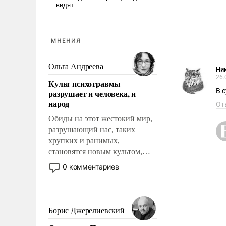
МНЕНИЯ
Ольга Андреева
Ник
26.
Культ психотравмы
В 
разрушает и человека, и
народ
От
Обиды на этот жестокий мир,
разрушающий нас, таких
хрупких и ранимых,
становятся новым культом,
постепенно вытесняя и
0 комментариев
отменяя традиционное
требование к человеку – быть
мужественным и твердым под
ударами судьбы, брать на себя
Борис Джерелиевский
ответственность, помогать