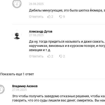
26.06.2025
Дибилы минусующие, это была шютка йюмара, зн
Ответить
2
9
Александр Дутов
27.06.2025
Да ну, тогда придеться называть и даже сажать
наручниках, виновных и в курском позоре, и по
авиации и т.д.
Ответить
2
2
Показать еще 1 ответ
Владимир Аксенов
27.06.2025
Это чтобы получить заведомо отказные решения, чтобы к
говорить, что это суды лишили вас денег, смиритесь. Вы на