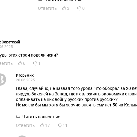
Ответить
3
0
 Советский
06.2025
суды этих стран подали иски?
ветить
6
1
ИгорьНик
26.06.2025
Глава, случайно, не назвал того урода, что обокрал за 20 л
лярдов бакелей на Запад, где их вложил в экономики стран
оплачивать на них войну русских против русских?
Не могли бы мы хотя бы заочно впаять ему лет 50 на Колы
Читать полностью
Ответить
17
11