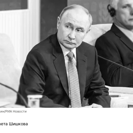
хин/РИА Новости
вета Шишкова