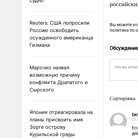
судно
российски
Reuters: США попросили
Вы можете к
Россию освободить
политике по 
осужденного американца
Гилмана
Обсуждение
Марочко назвал
возможную причину
конфликта Драпатого и
Сырского
Сортировка:
Япония отреагировала на
Евг
планы присвоить имя
26.
Зорге острову
Ес
де
Курильской гряды