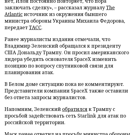
нет, Илон постоянно повторяет, что пора
заключать сделку», – рассказал журналу
The
Atlantic
источник из окружения бывшего
министра обороны Украины Михаила Федорова,
передает
ТАСС
.
Ранее журналисты издания отмечали, что
Владимир Зеленский обращался к президенту
США Дональду Трампу. Он просил американского
лидера убедить основателя SpaceX изменить
позицию по вопросу спутниковой связи для
планирования атак.
В Белом доме ситуацию пока не комментируют.
Представители компании SpaceX также оставили
без ответа запросы журналистов.
Напомним, Зеленский
обратился
к Трампу с
просьбой задействовать сеть Starlink для атак по
российской территории.
Маск ранее
ответил
на просьбу министра обороны