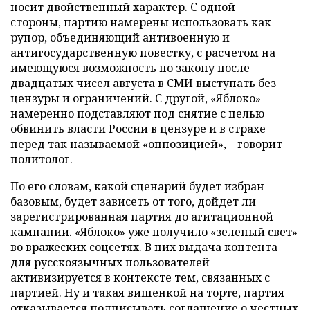
носит двойственный характер. С одной
стороны, партию намерены использовать как
рупор, объединяющий антивоенную и
антигосударственную повестку, с расчетом на
имеющуюся возможность по закону после
двадцатых чисел августа в СМИ выступать без
цензуры и ограничений. С другой, «Яблоко»
намеренно подставляют под снятие с целью
обвинить власти России в цензуре и в страхе
перед так называемой «оппозицией», – говорит
политолог.
По его словам, какой сценарий будет избран
базовым, будет зависеть от того, дойдет ли
зарегистрированная партия до агитационной
кампании. «Яблоко» уже получило «зеленый свет»
во вражеских соцсетях. В них выдача контента
для русскоязычных пользователей
активизируется в контексте тем, связанных с
партией. Ну и такая вишенкой на торте, партия
отказывается подписывать соглашение о честных