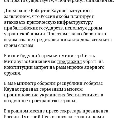
он просто существует», – подчеркнул Синкявичюс.
Днем ранее Робертас Каунас выступил с
заявлением, что Россия якобы планирует
атаковать критическую инфраструктуру
прибалтийских государств, используя дроны
украинской армии. При этом глава оборонного
ведомства не представил никаких доказательств
своим словам.
В июне будущий премьер-министр Литвы
Миндаугас Синкявичюс
предложил
убрать из
конституции запрет на размещение ядерного
оружия.
В мае министр обороны республики Робертас
Каунас
признал
серьезным вызовом
проникновение украинских беспилотников в
воздушное пространство страны.
В прошлом месяце пресс-секретарь президента
России Дмитрий Песков
назвал
страшилками