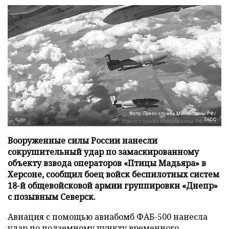
Фото: Пресс-служба Минобороны РФ/
ТАСС
Вооруженные силы России нанесли
сокрушительный удар по замаскированному
объекту взвода операторов «Птицы Мадьяра» в
Херсоне, сообщил боец войск беспилотных систем
18-й общевойсковой армии группировки «Днепр»
с позывным Северск.
Авиация с помощью авиабомб ФАБ-500 нанесла
удар по подземному пункту временного