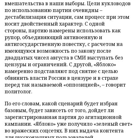
вмешательства в наши выборы. Цели кукловодов
по использованию партии очевидны –
дестабилизация ситуации, сам процесс при этом
носит двойственный характер. С одной
стороны, партию намерены использовать как
рупор, объединяющий антивоенную и
антигосударственную повестку, с расчетом на
имеющуюся возможность по закону после
двадцатых чисел августа в СМИ выступать без
цензуры и ограничений. С другой, «Яблоко»
намеренно подставляют под снятие с целью
обвинить власти России в цензуре и в страхе
перед так называемой «оппозицией», – говорит
политолог.
По его словам, какой сценарий будет избран
базовым, будет зависеть от того, дойдет ли
зарегистрированная партия до агитационной
кампании. «Яблоко» уже получило «зеленый свет»
во вражеских соцсетях. В них выдача контента
для русскоязычных пользователей