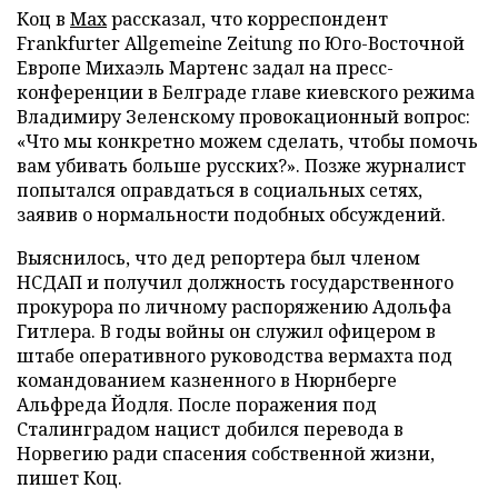
Коц в
Мах
рассказал, что корреспондент
Frankfurter Allgemeine Zeitung по Юго-Восточной
Европе Михаэль Мартенс задал на пресс-
конференции в Белграде главе киевского режима
Владимиру Зеленскому провокационный вопрос:
«Что мы конкретно можем сделать, чтобы помочь
вам убивать больше русских?». Позже журналист
попытался оправдаться в социальных сетях,
заявив о нормальности подобных обсуждений.
Выяснилось, что дед репортера был членом
НСДАП и получил должность государственного
прокурора по личному распоряжению Адольфа
Гитлера. В годы войны он служил офицером в
штабе оперативного руководства вермахта под
командованием казненного в Нюрнберге
Альфреда Йодля. После поражения под
Сталинградом нацист добился перевода в
Норвегию ради спасения собственной жизни,
пишет Коц.