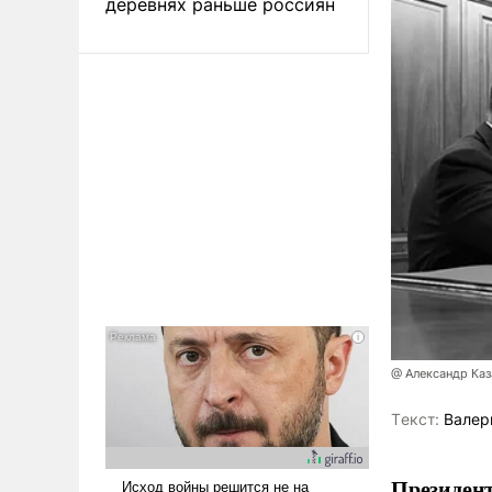
деревнях раньше россиян
@ Александр Каз
Tекст:
Валер
Президен