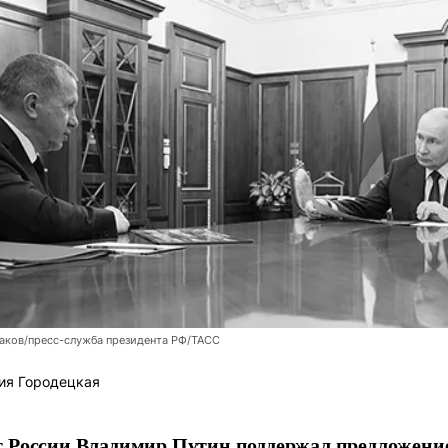
аков/пресс-служба президента РФ/ТАСС
ия Городецкая
т России Владимир Путин поддержал предложени