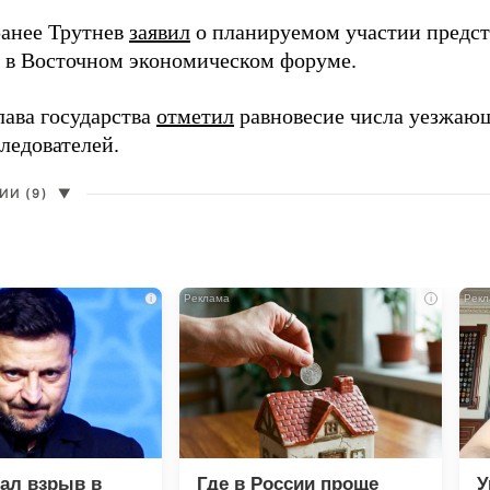
анее Трутнев
заявил
о планируемом участии предс
в в Восточном экономическом форуме.
лава государства
отметил
равновесие числа уезжаю
ледователей.
И (9)
▼
i
i
зал взрыв в
Где в России проще
У