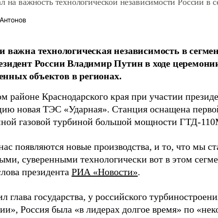
л на важность технологической независимости России в 
Антонов
и важна технологическая независимость в сегмен
езидент России Владимир Путин в ходе церемони
нных объектов в регионах.
м районе Краснодарского края при участии презид
цию новая ТЭС «Ударная». Станция оснащена перво
нной газовой турбиной большой мощности ГТД-110
 нас появляются новые производства, и то, что мы с
ыми, суверенными технологически вот в этом сегмен
слова президента
РИА «Новости»
.
л глава государства, у российского турбиностроен
ии», Россия была «в лидерах долгое время» по «не