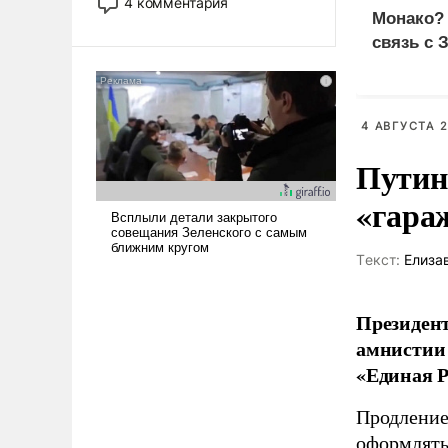
4 комментария
лет. Даже небольшая война с
Монако?
Ираном опустошила
связь с 
американские арсеналы.
Сложившаяся ситуация
означает многолетний период
уязвимости США, например,
4 АВГУСТА 2
перед Китаем.
Путин
«гара
Tекст:
Елиза
Президент
амнистии 
«Единая Р
Продление
оформлять 