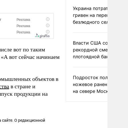
Украина потратила 1 мл
гривен на переименова
безлюдного села
Власти США сообщили 
числе вот по таким
рекордной смертности 
 «А вот сейчас начинаем
плотоядной бактерии
Подросток получил
омышленных объектов в
ножевое ранение в дра
ства
в стране и
на севере Москвы
пуск продукции на
 сайте. О редакционной