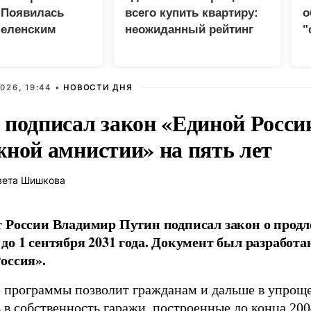
 Появилась
всего купить квартиру:
о
Зеленским
неожиданный рейтинг
"
с
026, 19:44 •
НОВОСТИ ДНЯ
 подписал закон «Единой Росси
жной амнистии» на пять лет
вета Шишкова
 России Владимир Путин подписал закон о прод
до 1 сентября 2031 года. Документ был разработ
оссия».
 программы позволит гражданам и дальше в упрощ
в собственность гаражи, построенные до конца 2004