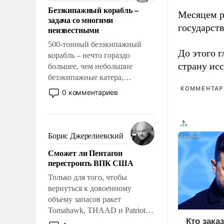
ответственность, помогать
Безэкипажный корабль –
слабым, идти вперед и
Месяцем р
задача со многими
адаптироваться.
государст
неизвестными
500-тонный безэкипажный
До этого г
корабль – нечто гораздо
страну исс
большее, чем небольшие
безэкипажные катера,
применение которых уже
КОММЕНТАРИ
0 комментариев
стало обыденностью. Задача по
созданию такого корабля очень
сложна и амбициозна. Однако
и ее реализация радикально
Борис Джерелиевский
поднимет наши боевые
Сможет ли Пентагон
возможности.
перестроить ВПК США
Только для того, чтобы
вернуться к довоенному
объему запасов ракет
Tomahawk, THAAD и Patriot
Кто зака
США потребуется более трех