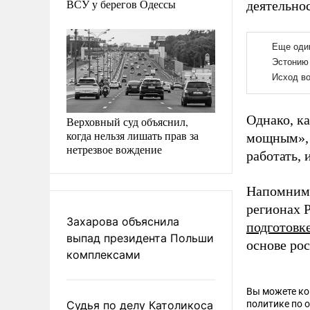
ВСУ у берегов Одессы
деятельно
Однако, ка
Верховный суд объяснил,
когда нельзя лишать прав за
мощным», 
нетрезвое вождение
работать, 
Напомним,
регионах 
Захарова объяснила
подготовк
выпад президента Польши
основе ро
комплексами
Вы можете к
Судья по делу Католикоса
политике по 