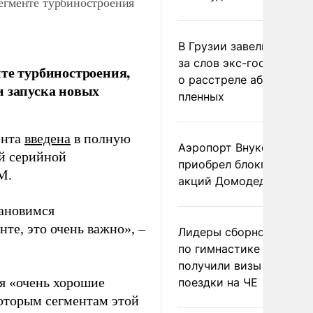
сегменте турбиностроения
В Грузии завели дело и
за слов экс-госминист
те турбиностроения,
о расстреле абхазских
и запуска новых
пленных
ента
введена
в полную
Аэропорт Внуково
й серийной
приобрел блокпакет
М.
акций Домодедово
тановимся
те, это очень важно», –
Лидеры сборной Росси
по гимнастике не
получили визы для
ия «очень хорошие
поездки на ЧЕ
которым сегментам этой