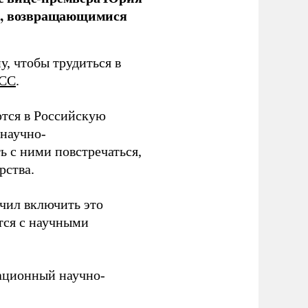
ми, возвращающимися
у, чтобы трудиться в
СС
.
тся в Российскую
научно-
ь с ними повстречаться,
рства.
учил включить это
тся с научными
вационный научно-