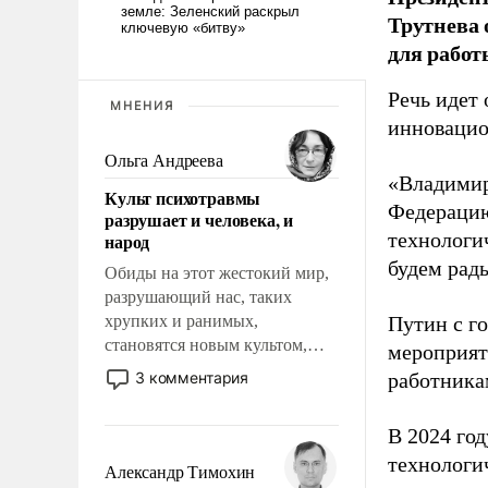
Трутнева 
для работ
Речь идет 
МНЕНИЯ
инновацио
Ольга Андреева
«Владимир
Культ психотравмы
Федерацию
разрушает и человека, и
технологи
народ
будем рады
Обиды на этот жестокий мир,
разрушающий нас, таких
хрупких и ранимых,
Путин с г
становятся новым культом,
мероприят
постепенно вытесняя и
3 комментария
работника
отменяя традиционное
требование к человеку – быть
В 2024 го
мужественным и твердым под
технологи
ударами судьбы, брать на себя
Александр Тимохин