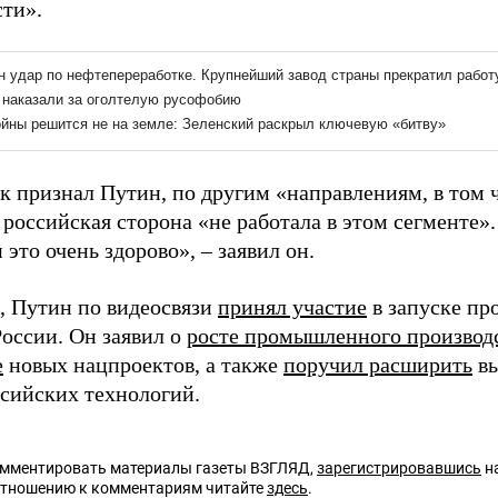
сти».
к признал Путин, по другим «направлениям, в том 
российская сторона «не работала в этом сегменте».
и это очень здорово», – заявил он.
 Путин по видеосвязи
принял участие
в запуске пр
России. Он заявил о
росте промышленного производ
е
новых нацпроектов, а также
поручил расширить
вы
ссийских технологий.
омментировать материалы газеты ВЗГЛЯД,
зарегистрировавшись
на
отношению к комментариям читайте
здесь
.