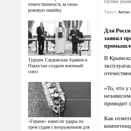
Путин указа
ответственность за свою
роковую ошибку
Tекст:
Антон 
Для Росси
заявил пр
промышле
В Крымско
Турция, Саудовская Аравия и
Пакистан создали военный
эксплуата
союз
отечестве
«То, что у
независим
приводит 
Как отмети
«Герани» нанесли удары по
компетенц
трем судам с вооружением для