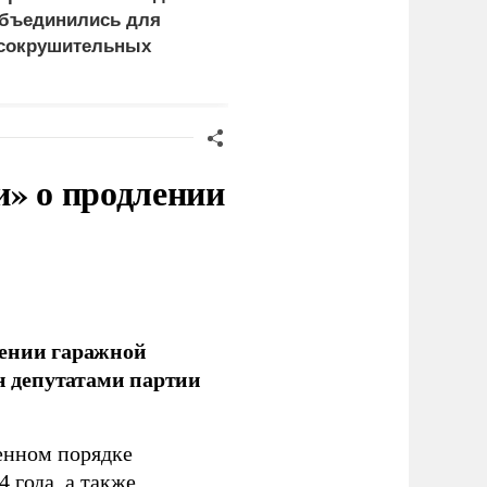
бъединились для
правда выяснилась про
сокрушительных
Драпатого
анкций" против России
и» о продлении
лении гаражной
ан депутатами партии
енном порядке
 года, а также