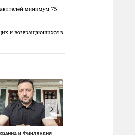
тавителей минимум 75
щих и возвращающихся в
i
краина и Финляндия
«Генерал-провал»: кака