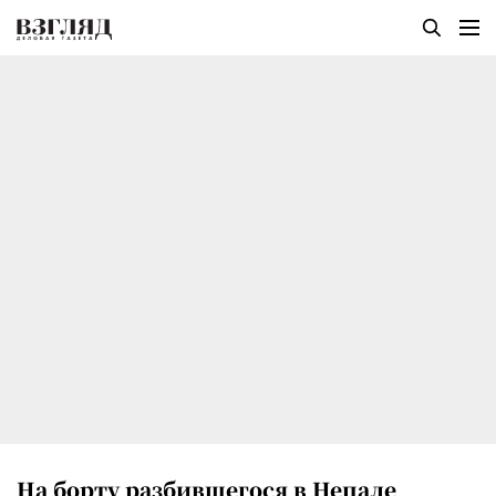
На борту разбившегося в Непале