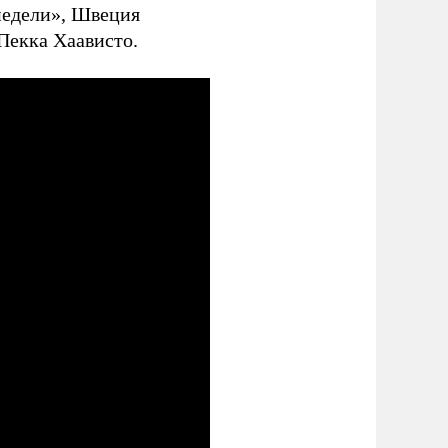
недели», Швеция
Пекка Хаависто.