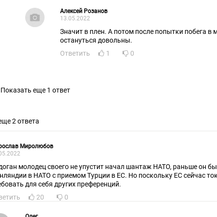
Алексей Розанов
13.05.2022
Значит в плен. А потом после попытки побега в 
остануться довольны.
Ответить
1
0
Показать еще 1 ответ
еще 2 ответа
рослав Миролюбов
05.2022
доган молодец своего не упустит начал шантаж НАТО, раньше он б
нляндии в НАТО с приемом Турции в ЕС. Но поскольку ЕС сейчас то
ебовать для себя других преференций.
ветить
20
0
Олег