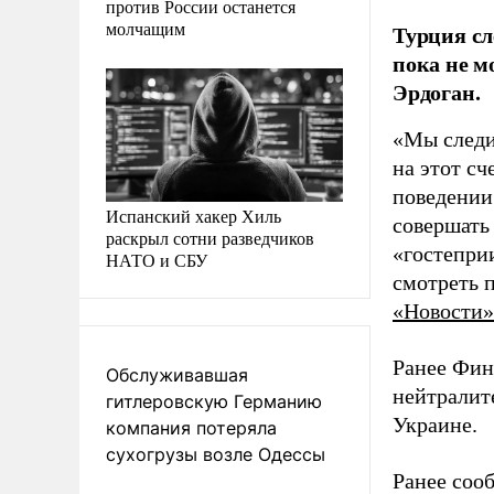
против России останется
молчащим
Турция сл
пока не м
Эрдоган.
«Мы следи
на этот сч
поведении
Испанский хакер Хиль
совершать
раскрыл сотни разведчиков
«гостепри
НАТО и СБУ
смотреть 
«Новости»
Ранее Фин
Обслуживавшая
нейтралит
гитлеровскую Германию
Украине.
компания потеряла
сухогрузы возле Одессы
Ранее соо