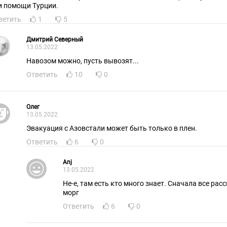
и помощи Турции.
ветить
1
5
Дмитрий Северный
13.05.2022
Навозом можно, пусть вывозят...
Ответить
10
0
Олег
13.05.2022
Эвакуация с Азовстали может быть только в плен.
Ответить
6
0
Anj
13.05.2022
Не-е, там есть кто много знает. Сначала все рас
морг
Ответить
6
0