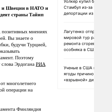
Уолкер купил билет в
и и Швеции в НАТО и
Стамбул из-за угрозы
депортации из России
идент страны Тайип
, позитивных мнениях
Лагутенко отправился в
мировой тур ради
ей. Вы знаете о
ремонта сгоревшего
бки, будучи Турцией,
особняка в США
оказывать
ламент. Поэтому
т слова Эрдогана
РИА
Ученые в США назвали 
ягоды причиной
«взрывной» диареи
 от многолетнего
ой операции на
рламента Финляндия