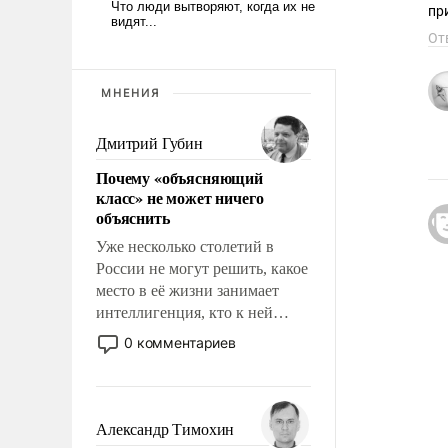
пр
От
МНЕНИЯ
Дмитрий Губин
Почему «объясняющий
класс» не может ничего
объяснить
Уже несколько столетий в
России не могут решить, какое
место в её жизни занимает
интеллигенция, кто к ней
принадлежит, а кого из неё
0 комментариев
исключили с правом
восстановления и без оного. И
чем она отличается от просто
образованных людей. Иногда
Александр Тимохин
казалось, что эти вопросы