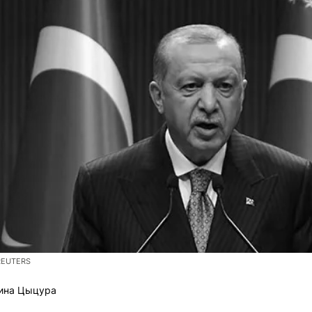
REUTERS
ина Цыцура