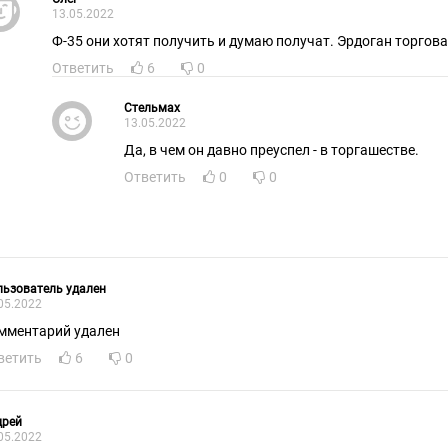
13.05.2022
Ф-35 они хотят получить и думаю получат. Эрдоган торгова
Ответить
6
0
Стельмах
13.05.2022
Да, в чем он давно преуспел - в торгашестве.
Ответить
0
0
ьзователь удален
05.2022
мментарий удален
ветить
6
0
дрей
05.2022