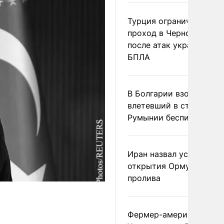
Турция ограничила
проход в Черное море
после атак украинских
БПЛА
В Болгарии взорвался
влетевший в страну из
Румынии беспилотник
Иран назвал условие
открытия Ормузского
пролива
Фермер-американец