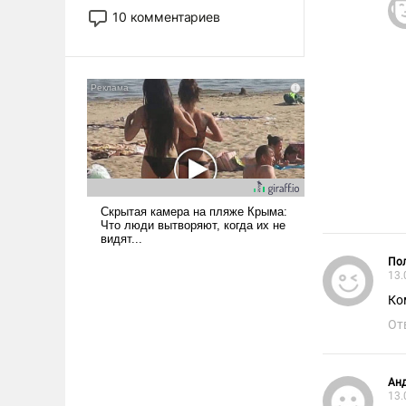
постепенно вытесняя и
10 комментариев
отменяя традиционное
требование к человеку – быть
мужественным и твердым под
ударами судьбы, брать на себя
ответственность, помогать
слабым, идти вперед и
адаптироваться.
Пол
13.
Ко
От
Ан
13.