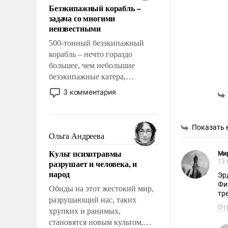
Безэкипажный корабль –
решены раз и навсегда, но –
задача со многими
нет, не решены.
неизвестными
500-тонный безэкипажный
корабль – нечто гораздо
большее, чем небольшие
безэкипажные катера,
применение которых уже
3 комментария
стало обыденностью. Задача по
созданию такого корабля очень
сложна и амбициозна. Однако
Показать 
и ее реализация радикально
Ольга Андреева
поднимет наши боевые
Культ психотравмы
Ми
возможности.
разрушает и человека, и
13.
народ
Эр
Фи
Обиды на этот жестокий мир,
тр
разрушающий нас, таких
От
хрупких и ранимых,
становятся новым культом,