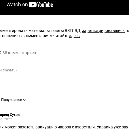
омментировать материалы газеты ВЗГЛЯД,
зарегистрировавшись
на
отношению к комментариям читайте
здесь
.
:
38
комментариев
варищ Сухов
05.2022
ик может захотеть эвакуацию навоза с азовстали. Украина уже зая