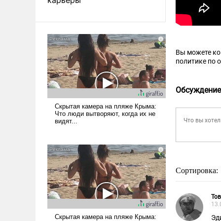
Вы можете к
политике по 
Обсуждение
Сортировка:
То
13.
Эд