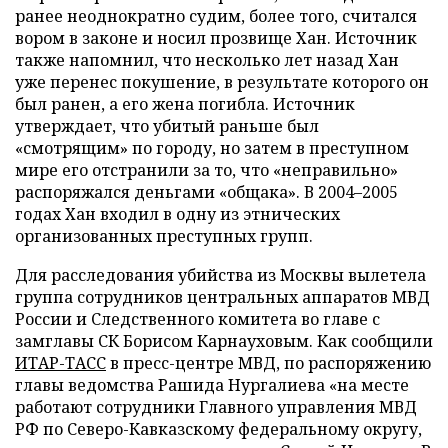
ранее неоднократно судим, более того, считался
вором в законе и носил прозвище Хан. Источник
также напомнил, что несколько лет назад Хан
уже перенес покушение, в результате которого он
был ранен, а его жена погибла. Источник
утверждает, что убитый раньше был
«смотрящим» по городу, но затем в преступном
мире его отстранили за то, что «неправильно»
распоряжался деньгами «общака». В 2004
–
2005
годах Хан входил в одну из этнических
организованных преступных групп.
Для расследования убийства из Москвы вылетела
группа сотрудников центральных аппаратов МВД
России и Следственного комитета во главе с
замглавы СК Борисом Карнауховым. Как сообщили
ИТАР-ТАСС
в пресс-центре МВД, по распоряжению
главы ведомства Рашида Нургалиева «на месте
работают сотрудники Главного управления МВД
РФ по Северо-Кавказскому федеральному округу,