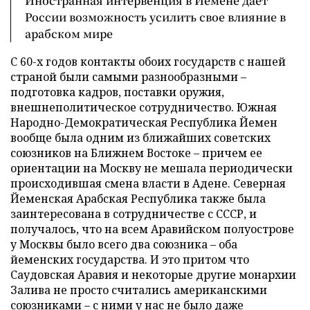
Иностранная интервенция в Йемене дает
России возможность усилить свое влияние в
арабском мире
С 60-х годов контакты обоих государств с нашей
страной были самыми разнообразными –
подготовка кадров, поставки оружия,
внешнеполитическое сотрудничество. Южная
Народно-Демократическая Республика Йемен
вообще была одним из ближайших советских
союзников на Ближнем Востоке – причем ее
ориентации на Москву не мешала периодически
происходившая смена власти в Адене. Северная
Йеменская Арабская Республика также была
заинтересована в сотрудничестве с СССР, и
получалось, что на всем Аравийском полуострове
у Москвы было всего два союзника – оба
йеменских государства. И это притом что
Саудовская Аравия и некоторые другие монархии
Залива не просто считались американскими
союзниками – с ними у нас не было даже