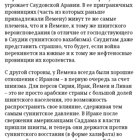
угрожает Саудовской Аравии. В ее приграничных
провинциях (часть из которых раньше
принадлежали Йемену) живут те же самые
племена, что и в Йемене, к тому же шиитского
вероисповедания (в отличие от господствующего
в Саудии суннитского вахабизма). Саудитам даже
представить страшно, что будет, если война
перекинется на южные и к тому же нефтеносные
провинции их королевства.
С другой стороны, у Йемена всегда были хорошие
отношения с Ираном – в первую очередь за счет
шиизма. Для персов Сирия, Ирак, Йемен и Ливан
– это не просто арабские страны с большой долей
шиитского населения, это возможность
распространять свое влияние, сдерживая тем
самым суннитское давление. В Ираке после
свержения американцами Саддама к власти
пришли шииты, и теперь они держатся против
суннитского восстания (в форме халифата) во