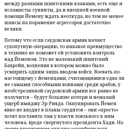
между разными шиитскими кланами, есть еще и
исламисты-сунниты, да и внешней военной
помощи Йемену ждать неоткуда, но тем не менее
шансы на поражение агрессоров достаточно
велики.
Потому что если саудовская армия начнет
сухопутную операцию, то никакое преимущество
в технике не поможет ей установить контроль
над Йеменом. Это не маленький шиитский
Бахрейн, волнения в котором можно было
усмирить одним лишь вводом войск. Воевать по-
настоящему с йеменцами, считающимися едва ли
не самыми способными воинами среди арабов, у
необстрелянной саудовской армии все равно не
получится – будут большие потери и немалый
ущерб имиджу Эр-Рияда. Оккупировать Йемен
явно не входит в планы саудитов – они «просто»
хотят поставить там у власти лояльного к ним
человека, вроде свергнутого президента Хади. Но
своим вторжением они уже оскорбили всех