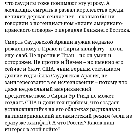
что саудиты тоже понимают эту угрозу. А
желающих сыграть в развал королевства среди
великих держав сейчас нет – сколько бы ни
говорили о потенциальном «плане американо-
иранского сговора» о переделе Ближнего Востока.
Смерть Саудовской Аравии нужна недавно
рожденному в Ираке и Сирии халифату – но он
еще слаб. Не против и Иран – но он умен и
осторожен. Не против и Йемен – но именно его
сейчас и бьют. США, чьим верным союзником
долгие годы была Саудовская Аравия, не
заинтересованы в ее исчезновении – потому что
даже недовольный американский
предательством в Сирии Эр-Рияд не может
создать США и доли тех проблем, что создаст
установившийся на его обломках радикально
антиамериканский исламистский режим (если не
сразу же халифат). А что Россия? Каков наш
интерес в этой войне?