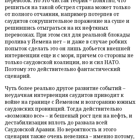
перевозок. Но это чистая теория – понятно, что
решиться на такой обстрел страна может только
от полного отчаяния, например потерпев от
саудитов сокрушительное поражение на суше и
решившись отыграться на их нефтяных
перевозках. При этом сил для реальной блокады
пролива у Йемена нет – и даже в случае робких
попыток сделать это он лишь добьется внешней
интервенции еще и с моря, причем со стороны не
только саудовской коалиции, но и сил НАТО.
Поэтому это действительно фантастический
сценарий.
Чуть более реально другое развитие событий –
неудачная интервенция саудитов приводит к
войне на границе с Йеменом и возгоранию южных
саудовских провинций. Тогда действительно
«возможно все» – и бешеный рост цен на нефть, и
дестабилизация вплоть до развала всей
Саудовской Аравии. Но вероятность и этого
сценария также очень невелика – именно потому,