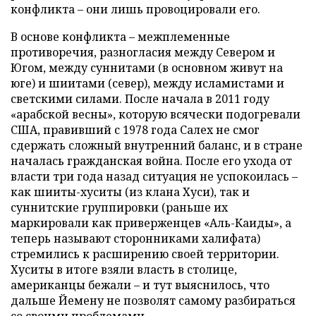
конфликта – они лишь провоцировали его.
В основе конфликта – межплеменные
противоречия, разногласия между Севером и
Югом, между суннитами (в основном живут на
юге) и шиитами (север), между исламистами и
светскими силами. После начала в 2011 году
«арабской весны», которую всячески подогревали
США, правивший с 1978 года Салех не смог
сдержать сложный внутренний баланс, и в стране
началась гражданская война. После его ухода от
власти три года назад ситуация не успокоилась –
как шииты-хуситы (из клана Хуси), так и
суннитские группировки (раньше их
маркировали как приверженцев «Аль-Каиды», а
теперь называют сторонниками халифата)
стремились к расширению своей территории.
Хуситы в итоге взяли власть в столице,
американцы бежали – и тут выяснилось, что
дальше Йемену не позволят самому разбираться