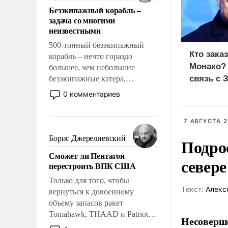
ответственность, помогать
Безэкипажный корабль –
слабым, идти вперед и
задача со многими
адаптироваться.
неизвестными
500-тонный безэкипажный
Кто зака
корабль – нечто гораздо
Монако?
большее, чем небольшие
связь с 
безэкипажные катера,
применение которых уже
0 комментариев
стало обыденностью. Задача по
созданию такого корабля очень
7 АВГУСТА 2
сложна и амбициозна. Однако
и ее реализация радикально
Борис Джерелиевский
Подро
поднимет наши боевые
Сможет ли Пентагон
возможности.
север
перестроить ВПК США
Только для того, чтобы
Tекст:
Алекс
вернуться к довоенному
объему запасов ракет
Tomahawk, THAAD и Patriot
Несоверше
США потребуется более трех