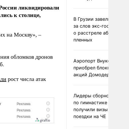
России ликвидировали
лись к столице,
В Грузии завели дело и
за слов экс-госминист
о расстреле абхазских
х на Москву», –
пленных
ения обломков дронов
Аэропорт Внуково
б.
приобрел блокпакет
акций Домодедово
али
рост числа атак
Лидеры сборной Росси
по гимнастике не
получили визы для
поездки на ЧЕ