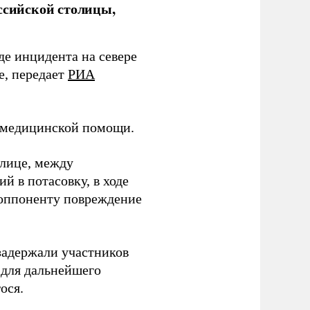
ссийской столицы,
де инцидента на севере
е, передает
РИА
я медицинской помощи.
улице, между
 в потасовку, в ходе
 оппоненту повреждение
задержали участников
 для дальнейшего
ося.