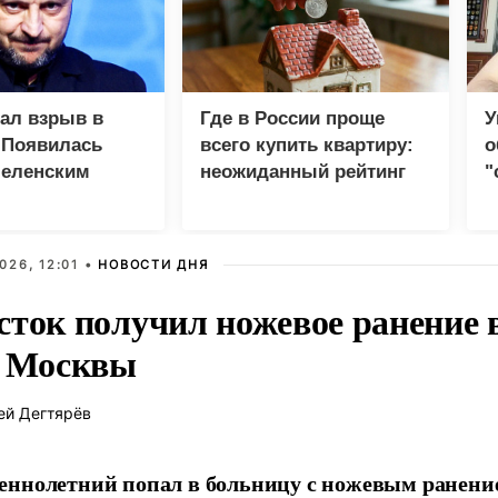
зал взрыв в
Где в России проще
У
 Появилась
всего купить квартиру:
о
Зеленским
неожиданный рейтинг
"
с
026, 12:01 •
НОВОСТИ ДНЯ
сток получил ножевое ранение в
е Москвы
ей Дегтярёв
ннолетний попал в больницу с ножевым ранени