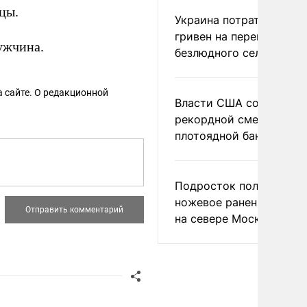
цы.
Украина потратила 1 мл
гривен на переименова
ужчина.
безлюдного села
 сайте. О редакционной
Власти США сообщили 
рекордной смертности 
плотоядной бактерии
Подросток получил
ножевое ранение в дра
на севере Москвы