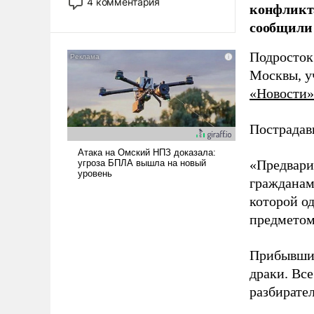
4 комментария
конфликта
лет. Даже небольшая война с
сообщили 
Ираном опустошила
американские арсеналы.
Подросток
Сложившаяся ситуация
означает многолетний период
Москвы, у
уязвимости США, например,
«Новости»
перед Китаем.
Пострадав
«Предвари
гражданам
которой о
предметом
Прибывшие
драки. Вс
разбирател