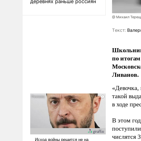
деревнях раньше россиян
@ Михаил Терещ
Tекст:
Валер
Школьниц
по итогам
Московско
Ливанов.
«Девочка, 
такой выда
в ходе пр
В этом го
поступили
числятся 3