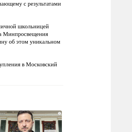
упающему с результатами
оличной школьницей
ва Минпросвещения
ну об этом уникальном
упления в Московский
i