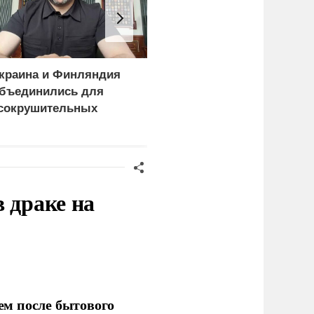
краина и Финляндия
«Генерал-провал»: кака
бъединились для
правда выяснилась про
сокрушительных
Драпатого
анкций" против России
 драке на
ем после бытового