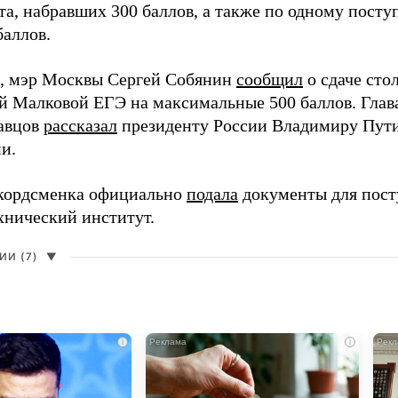
та, набравших 300 баллов, а также по одному пост
баллов.
, мэр Москвы Сергей Собянин
сообщил
о сдаче ст
й Малковой ЕГЭ на максимальные 500 баллов. Гла
авцов
рассказал
президенту России Владимиру Пути
и.
кордсменка официально
подала
документы для пост
хнический институт.
И (7)
▼
i
i