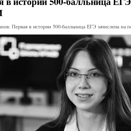
я в истории 500-балльница ЕГЭ
И
анов: Первая в истории 500-балльница ЕГЭ зачислена на