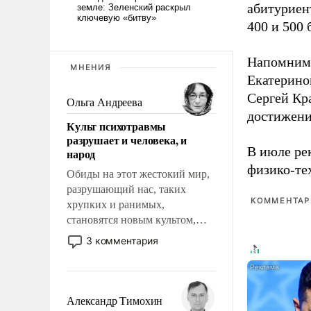
абитуриен
400 и 500 
Напомним
МНЕНИЯ
Екатерино
Сергей Кр
Ольга Андреева
достижени
Культ психотравмы
разрушает и человека, и
В июле ре
народ
физико-те
Обиды на этот жестокий мир,
разрушающий нас, таких
КОММЕНТАРИ
хрупких и ранимых,
становятся новым культом,
постепенно вытесняя и
3 комментария
отменяя традиционное
требование к человеку – быть
мужественным и твердым под
ударами судьбы, брать на себя
Александр Тимохин