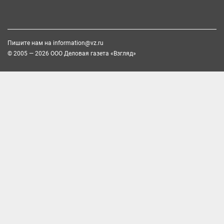
Пишите нам на
information@vz.ru
© 2005 — 2026 ООО Деловая газета «Взгляд»