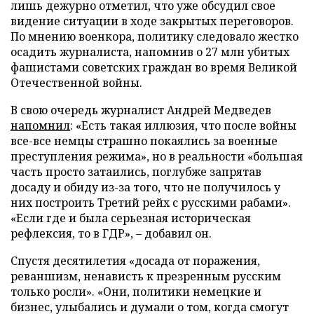
лишь дежурно отметил, что уже обсудил свое
видение ситуации в ходе закрытых переговоров.
По мнению военкора, политику следовало жестко
осадить журналиста, напомнив о 27 млн убитых
фашистами советских граждан во время Великой
Отечественной войны.
В свою очередь журналист Андрей Медведев
напомнил
: «Есть такая иллюзия, что после войны
все-все немцы страшно покаялись за военные
преступления режима», но в реальности «большая
часть просто затаились, поглубже запрятав
досаду и обиду из-за того, что не получилось у
них построить Третий рейх с русскими рабами».
«Если где и была серьезная историческая
рефлексия, то в ГДР», – добавил он.
Спустя десятилетия «досада от поражения,
реваншизм, ненависть к презренным русским
только росли». «Они, политики немецкие и
бизнес, улыбались и думали о том, когда смогут