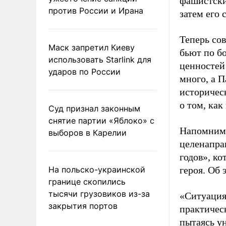
фашистских
против России и Ирана
затем его 
Теперь со
Маск запретил Киеву
бьют по б
использовать Starlink для
ценностей
ударов по России
много, а П
историческ
о том, ка
Суд признал законным
снятие партии «Яблоко» с
Напомним,
выборов в Карелии
целенапра
годов», ко
На польско-украинской
героя. Об
границе скопились
тысячи грузовиков из-за
«Ситуация
закрытия портов
практичес
пытаясь у