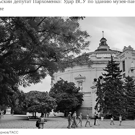
ьский депутат Пархоменко: Удар ВСУ по зданию музея-па
ие
ирнов/ТАСС