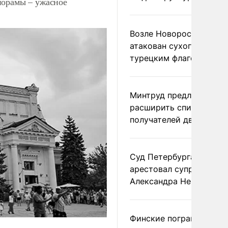
норамы – ужасное
Возле Новороссийска
атакован сухогруз под
турецким флагом
Минтруд предложил
расширить список
получателей двух пенс
Суд Петербурга заочно
арестовал супругу
Александра Невзорова
Финские пограничники