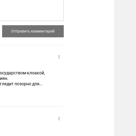
 государством-клоакой,
сиян.
ыглядит позорно для
страны.