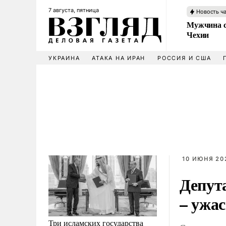
7 августа, пятница
Новость ч
Мужчина с
Чехии
УКРАИНА
АТАКА НА ИРАН
РОССИЯ И США
10 ИЮНЯ 202
Депут
– ужа
Три исламских государства