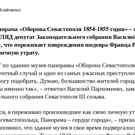
Исайченко
орама «Оборона Севастополя 1854-1855 годов» – с
ГЛЯД депутат Законодательного собрания Васили
, что переживает повреждения шедевра Франца Ру
ичную утрату.
 по зданию музея-панорамы «Оборона Севастополя 
ентный случай и одно из самых ужасных преступле
 могу подобрать. Думаю, большинство жителей город
а именно так», – отметил Василий Пархоменко, зам
льного собрания Севастополя III созыва.
ся, я переживаю произошедшее как свою личную утр
севастопольца, Панорама – сердце города», – призн
помнил, что здание музея в свое время подвергалос