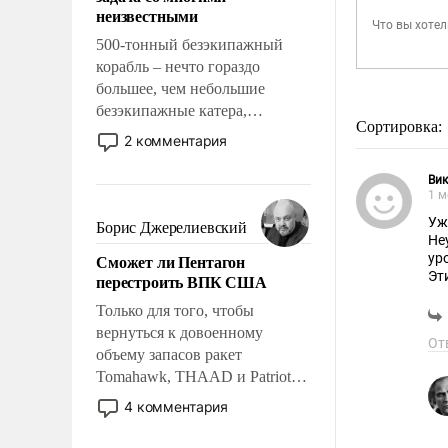
адаптироваться.
неизвестными
500-тонный безэкипажный
корабль – нечто гораздо
большее, чем небольшие
безэкипажные катера,
Сортировка:
применение которых уже
2 комментария
стало обыденностью. Задача по
созданию такого корабля очень
Ви
1 м
сложна и амбициозна. Однако
и ее реализация радикально
Уж
Борис Джерелиевский
Не
поднимет наши боевые
Сможет ли Пентагон
ур
возможности.
Эт
перестроить ВПК США
яд
Только для того, чтобы
вернуться к довоенному
От
объему запасов ракет
Tomahawk, THAAD и Patriot
США потребуется более трех
4 комментария
лет. Даже небольшая война с
Ираном опустошила