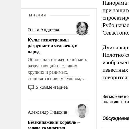
Панорама 
при защит
МНЕНИЯ
спроектир
Рубо начал
Ольга Андреева
Севастопо
Культ психотравмы
разрушает и человека, и
Длина карт
народ
Полотно с
Обиды на этот жестокий мир,
изображен
разрушающий нас, таких
известных 
хрупких и ранимых,
говорится
становятся новым культом,
постепенно вытесняя и
5 комментариев
отменяя традиционное
Вы можете к
требование к человеку – быть
политике по 
мужественным и твердым под
ударами судьбы, брать на себя
Александр Тимохин
ответственность, помогать
Обсуждение
Безэкипажный корабль –
слабым, идти вперед и
задача со многими