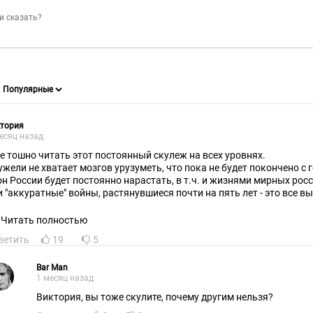
ктория
есяц назад
е тошно читать этот постоянный скулеж на всех уровнях.
ужели не хватает мозгов урузуметь, что пока не будет покончено с
он России будет постоянно нарастать, в т.ч. и жизнями мирных рос
и "аккуратные" войны, растянувшиеся почти на пять лет - это все в
ерной державы, опущенной до уровня беспомощной, региональной 
Читать полностью
ветить
19
5
Bar Man
1 месяц назад
Виктория, вы тоже скулите, почему другим нельзя?