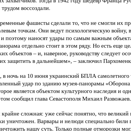
 захватчиков. Тогда в 1942 году шедевр Франца Руб
с трудом воссоздали.
временные фашисты сделали то, что не смогли их 
олевым точкам. Они ведут психологическую войну, в
 и поэтому наносят удары по самым важным объект
анорама отдельно стоит в этом ряду. Но есть еще ц
их объектов – и, наверное, руководству следует ос
к их защитить в дальнейшем», – заключил Пархоменк
 в ночь на 10 июня украинский БПЛА самолетного
вленный удар по зданию музея-панорамы «Оборона
торое является объектом культурного наследия и од
 этом сообщил глава Севастополя Михаил Развожаев.
 крайне сложная: уже сейчас понятно, что великий
ки уничтожен. Варвары и нелюди специально били п
ничтожить нашу суть. Только полные отморозки могл