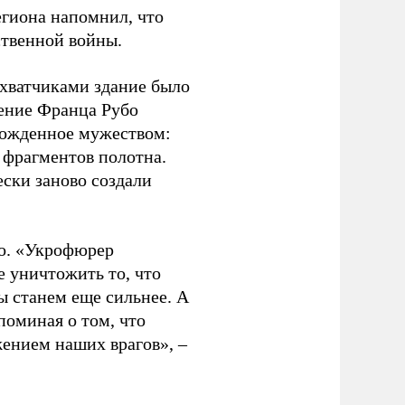
егиона напомнил, что
ственной войны.
ахватчиками здание было
дение Франца Рубо
 рожденное мужеством:
6 фрагментов полотна.
ски заново создали
но. «Укрофюрер
е уничтожить то, что
ы станем еще сильнее. А
поминая о том, что
жением наших врагов», –