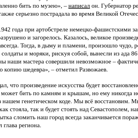
вленно бить по музею», –
написал
он. Губернатор р
также серьезно пострадала во время Великой Отече
1942 года при артобстреле немецко-фашистскими з
разрушено и загорелось. Казалось, великое произве
авсегда. Тогда, в дыму и пламени, произошло чудо,
солдаты и моряки, рискуя собой, вынесли из ада 8
ны наши мастера совершили невозможное – фактиче
ю копию шедевра», – отметил Развожаев.
ал, что произведение искусства будет восстановле
 может бить по камням и крышам, но ему никогда н
в нашем генетическом коде. Мы всё восстановим. М
ак стояла, так и будет стоять над Севастополем, на
ытка сломить наш город всегда заканчивается пора
 глава региона.