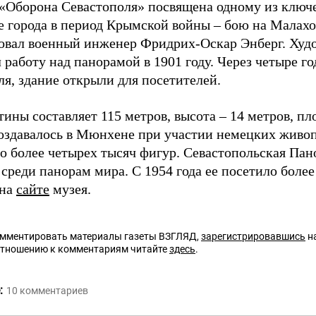
«Оборона Севастополя» посвящена одному из ключ
е города в период Крымской войны – бою на Малахо
овал военный инженер Фридрих-Оскар Энберг. Худ
 работу над панорамой в 1901 году. Через четыре г
ля, здание открыли для посетителей.
ины составляет 115 метров, высота – 14 метров, пло
оздавалось в Мюнхене при участии немецких живоп
о более четырех тысяч фигур. Севастопольская Пан
среди панорам мира. С 1954 года ее посетило более
 на
сайте
музея.
омментировать материалы газеты ВЗГЛЯД,
зарегистрировавшись
на
отношению к комментариям читайте
здесь
.
:
10
комментариев