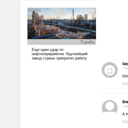
американские арсеналы.
Сложившаяся ситуация
означает многолетний период
уязвимости США, например,
перед Китаем.
Ser
1 м
Оп
От
Вл
1 м
А т
От