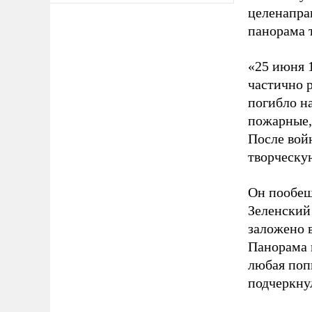
целенапра
панорама 
«25 июня 
частично 
погибло н
пожарные, 
После вой
творческу
Он пообещ
Зеленский
заложено 
Панорама к
любая поп
подчеркнул