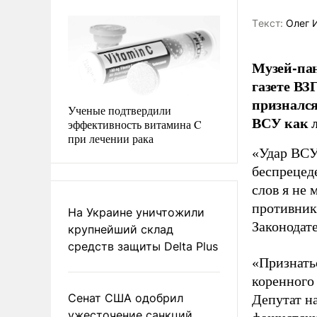
Tекст:
Олег 
Музей-пан
газете ВЗ
признался
Ученые подтвердили
ВСУ как л
эффективность витамина C
при лечении рака
«Удар ВСУ
беспрецед
слов я не
противник
На Украине уничтожили
Законодате
крупнейший склад
средств защиты Delta Plus
«Признать
коренного 
Сенат США одобрил
Депутат на
ужесточение санкций