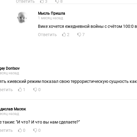
Ответить
3
8
Мысль Пришла
1 месяц назад
Вике хочется ежедневной войны с счётом 100:0 в
Ответить
2
7
gey Dontsov
есяц назад
ять киевский режим показал свою террористическую сущность как
ветить
1
0
адислав Масюк
есяц назад
е такие: "И что? И что вы нам сделаете?"
ветить
0
0