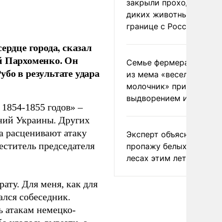
закрыли проходы для
диких животных на
границе с Россией
ердце города, сказал
й Пархоменко. Он
Семье фермера Уолкер
бо в результате удара
из мема «веселый
молочник» пригрозили
выдворением из Росси
1854-1855 годов» –
ний Украины. Других
а расценивают атаку
Эксперт объяснил
еститель председателя
пропажу белых грибов 
лесах этим летом
ату. Для меня, как для
ался собеседник.
ь атакам немецко-