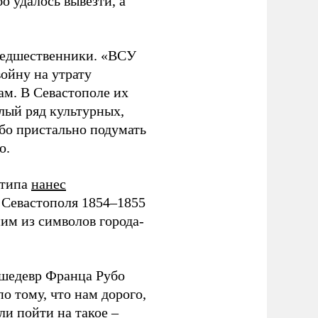
о удалось вывезти, а
предшественники. «ВСУ
ойну на утрату
ам. В Севастополе их
елый ряд культурных,
обо пристально подумать
о.
 типа
нанес
 Севастополя 1854–1855
ним из символов города-
 шедевр Франца Рубо
о тому, что нам дорого,
и пойти на такое –