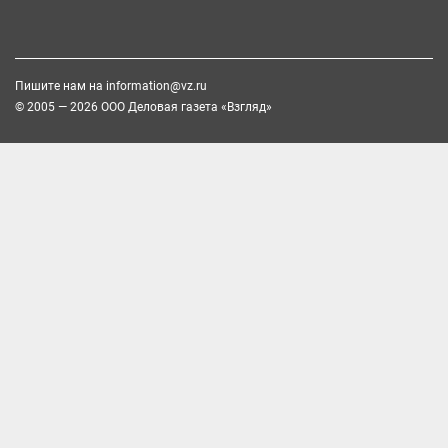
Пишите нам на
information@vz.ru
© 2005 — 2026 ООО Деловая газета «Взгляд»