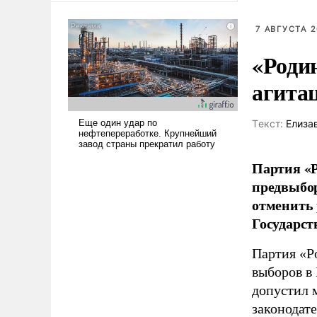
американские арсеналы.
Сложившаяся ситуация
7 АВГУСТА 2
означает многолетний период
«Роди
уязвимости США, например,
перед Китаем.
агита
Tекст:
Елиза
Партия «Р
предвыбор
отменить 
Государст
Партия «Р
выборов в
допустил 
законодат