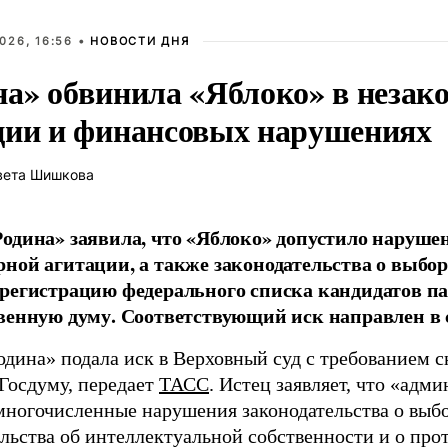
026, 16:56 •
НОВОСТИ ДНЯ
на» обвинила «Яблоко» в незак
ции и финансовых нарушениях
вета Шишкова
одина» заявила, что «Яблоко» допустило наруше
ной агитации, а также законодательства о выбор
регистрацию федерального списка кандидатов па
венную думу. Соответствующий иск направлен в с
одина» подала иск в Верховный суд с требованием с
 Госдуму, передает
ТАСС
. Истец заявляет, что «адм
многочисленные нарушения законодательства о выбор
ельства об интеллектуальной собственности и о про