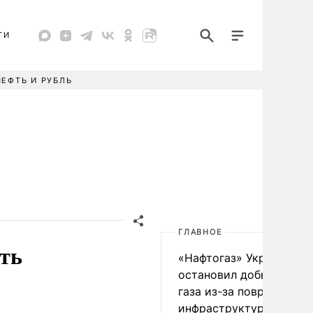
ТИ
НЕФТЬ И РУБЛЬ
ГЛАВНОЕ
ть
«Нафтогаз» Украины
остановил добычу нефт
газа из-за повреждения
инфраструктуры