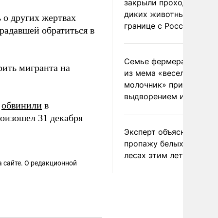
закрыли проходы для
диких животных на
 о других жертвах
границе с Россией
радавшей обратиться в
Семье фермера Уолкер
ить мигранта на
из мема «веселый
молочник» пригрозили
выдворением из Росси
и
обвинили
в
оизошел 31 декабря
Эксперт объяснил
пропажу белых грибов 
лесах этим летом
 сайте. О редакционной