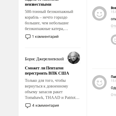
адаптироваться.
неизвестными
Bos
500-тонный безэкипажный
15.
корабль – нечто гораздо
оп
большее, чем небольшие
От
безэкипажные катера,
применение которых уже
1 комментарий
стало обыденностью. Задача по
созданию такого корабля очень
сложна и амбициозна. Однако
и ее реализация радикально
Борис Джерелиевский
поднимет наши боевые
Сможет ли Пентагон
возможности.
перестроить ВПК США
Па
Только для того, чтобы
15.
вернуться к довоенному
объему запасов ракет
От
Tomahawk, THAAD и Patriot
США потребуется более трех
4 комментария
лет. Даже небольшая война с
Ираном опустошила