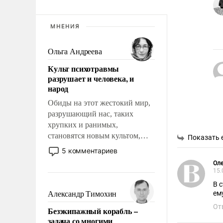
МНЕНИЯ
Ольга Андреева
Культ психотравмы
разрушает и человека, и
народ
Обиды на этот жестокий мир,
разрушающий нас, таких
хрупких и ранимых,
становятся новым культом,
Показать 
постепенно вытесняя и
5 комментариев
отменяя традиционное
Оле
требование к человеку – быть
15.
мужественным и твердым под
В 
ударами судьбы, брать на себя
ем
Александр Тимохин
ответственность, помогать
От
Безэкипажный корабль –
слабым, идти вперед и
задача со многими