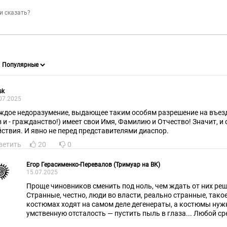
sk
07.2025
ждое недоразумение, выдающее таким особям разрешение на въезд 
з и - гражданство!) имеет свои Имя, Фамилию и Отчество! Значит, и
йствия. И явно не перед представителями диаспор.
ветить
20
0
Егор Герасименко-Перевалов (Тримуар на ВК)
15.07.2025
Проще чиновников сменить под ноль, чем ждать от них реш
Странные, честно, люди во власти, реально странные, тако
костюмах ходят на самом деле дегенераты, а костюмы нуж
умственную отсталость — пустить пыль в глаза... Любой с
решил вопрос, но почему на топ-уровне какой-то спецотбор