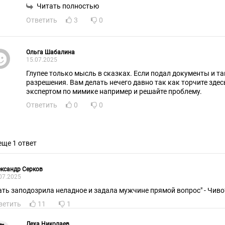
видимо, главное, чтоб бюджет желал пилить...
Читать полностью
Сколько раз уже говорилось, если решили не решать вопрос
Ответить
3
0
оставить их, то вы обязаны запустить репрессивную машин
сторону местного посмотреть.
Ну, бездари решили как обычно, имитацией обходиться, не 
усугубляется... Такое ощущение, что вместо стратегов кл
Ольга Шабалина
«всё хорошо»...
15.07.2025
Глупее только мысль в сказках. Если подал документы и та
разрешения. Вам делать нечего давно так как торчите здес
экспертом по мимике например и решайте проблему.
Ответить
0
0
еще 1 ответ
ксандр Серков
07.2025
ать заподозрила неладное и задала мужчине прямой вопрос" - Чиво
ветить
11
1
Леха Николаев