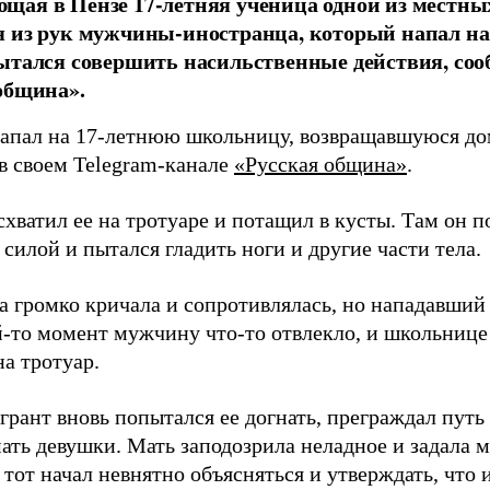
ая в Пензе 17-летняя ученица одной из местны
 из рук мужчины-иностранца, который напал на
ытался совершить насильственные действия, со
община».
апал на 17-летнюю школьницу, возвращавшуюся дом
 в своем Telegram-канале
«Русская община»
.
ватил ее на тротуаре и потащил в кусты. Там он п
силой и пытался гладить ноги и другие части тела.
 громко кричала и сопротивлялась, но нападавший
й-то момент мужчину что-то отвлекло, и школьнице
а тротуар.
рант вновь попытался ее догнать, преграждал путь 
мать девушки. Мать заподозрила неладное и задала 
 тот начал невнятно объясняться и утверждать, что 