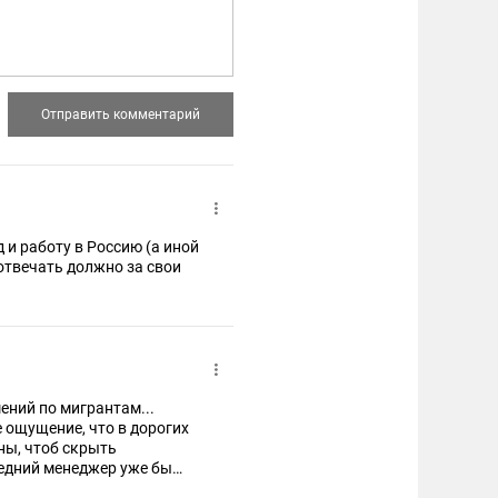
и работу в Россию (а иной
 отвечать должно за свои
ений по мигрантам...
е ощущение, что в дорогих
ны, чтоб скрыть
редний менеджер уже бы
 по бездарности идёт,