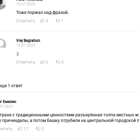
15.07.2025
Тоже поржал над фразой.
Ответить
4
1
Vrej Bagratuni
15.07.2025
:)
Ответить
0
0
еще 1 ответ
г Емелин
07.2025
стране с традиционными ценностями разъярённая толпа местных ж
у причиндалы, а потом башку отрубили на центральной городской п
ветить
17
0