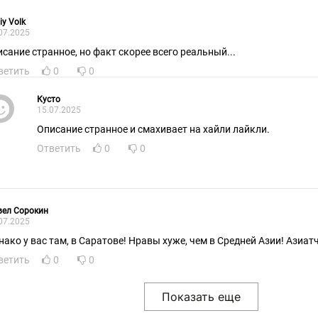
iy Volk
07.2025
исание странное, но факт скорее всего реальный...
ветить
0
0
Кусто
15.07.2025
Описание странное и смахивает на хайли лайкли.
Ответить
0
0
вел Сорокин
07.2025
Однако у вас там, в Саратове! Нравы хуже, ч
ветить
0
0