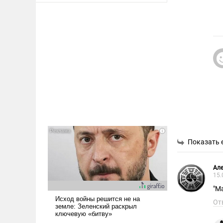
Показать 
Але
15.
"М
От