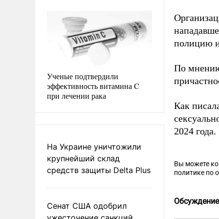
Организац
нападавше
полицию и
По мнению
Ученые подтвердили
причастно
эффективность витамина C
при лечении рака
Как писал
сексуальн
2024 года.
На Украине уничтожили
крупнейший склад
Вы можете к
средств защиты Delta Plus
политике по 
Обсуждение
Сенат США одобрил
ужесточение санкций