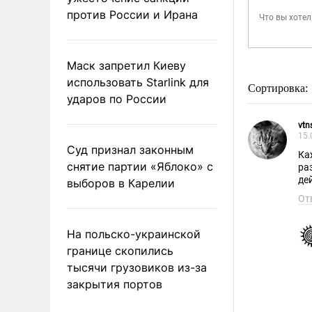
против России и Ирана
Маск запретил Киеву
использовать Starlink для
Сортировка:
ударов по России
vtn
15.
Суд признал законным
Ка
снятие партии «Яблоко» с
ра
де
выборов в Карелии
От
На польско-украинской
границе скопились
тысячи грузовиков из-за
закрытия портов