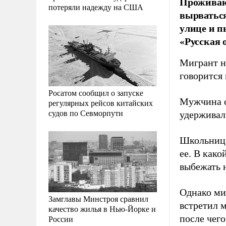
Проживающ
потеряли надежду на США
вырваться
улице и п
«Русская 
Мигрант н
говорится
Росатом сообщил о запуске
Мужчина сх
регулярных рейсов китайских
судов по Севморпути
удерживал 
Школьница
ее. В како
выбежать н
Однако миг
Замглавы Минстроя сравнил
встретил 
качество жилья в Нью-Йорке и
после чего
России