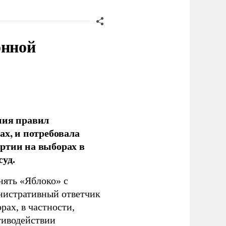
онной
ния правил
ах, и потребовала
ртии на выборах в
уд.
нять «Яблоко» с
инистративный ответчик
ах, в частности,
тиводействии