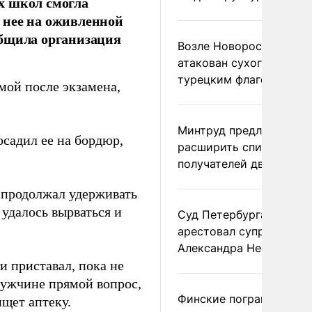
х школ смогла
 нее на оживленной
общила организация
Возле Новороссийска
атакован сухогруз под
турецким флагом
ой после экзамена,
Минтруд предложил
осадил ее на бордюр,
расширить список
получателей двух пенс
 продолжал удерживать
 удалось вырваться и
Суд Петербурга заочно
арестовал супругу
Александра Невзорова
и приставал, пока не
мужчине прямой вопрос,
Финские пограничники
ищет аптеку.