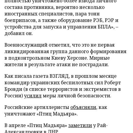
полностью уничтожено более взвода личного
состава противника, вероятно несколько
иностранных специалистов, пара тонн
боеприпасов, а также оборудование РЭБ, РЭР и
устройства для запуска и управления БПЛА», –
добавил он.
Военнослужащий отметил, что это не первая
ликвидированная группа данного формирования
в подконтрольном Киеву Херсоне. Мирные
жители в результате атаки не пострадали.
Как писала газета ВЗГЛЯД, в прошлом месяце
командир украинских беспилотных сил Роберт
Бровди (в списке террористов и экстремистов в
России)
усилил
меры личной безопасности.
Российские артиллеристы
объясняли
, как
уничтожают «Птиц Мадьяра».
В апреле «Птиц Мадьяра»
заметили
у Рай-
Александровки в ДНР.