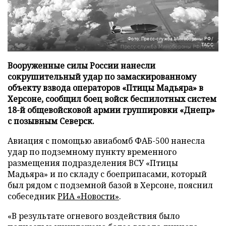
Фото: Пресс-служба Минобороны РФ/
ТАСС
Вооруженные силы России нанесли
сокрушительный удар по замаскированному
объекту взвода операторов «Птицы Мадьяра» в
Херсоне, сообщил боец войск беспилотных систем
18-й общевойсковой армии группировки «Днепр»
с позывным Северск.
Авиация с помощью авиабомб ФАБ-500 нанесла
удар по подземному пункту временного
размещения подразделения ВСУ «Птицы
Мадьяра» и по складу с боеприпасами, который
был рядом с подземной базой в Херсоне, пояснил
собеседник
РИА «Новости»
.
«В результате огневого воздействия было