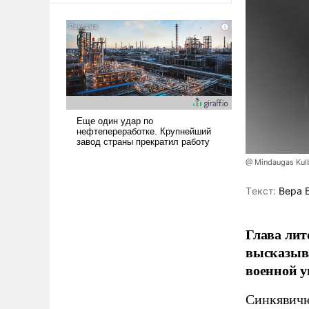
@ Mindaugas Kul
Tекст:
Вера 
Глава лит
высказыв
военной у
Синкявичю