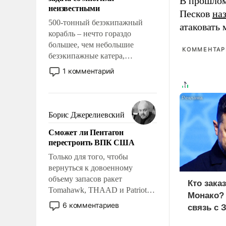
В прошлом
адаптироваться.
неизвестными
Песков
на
500-тонный безэкипажный
атаковать
корабль – нечто гораздо
большее, чем небольшие
КОММЕНТАРИ
безэкипажные катера,
применение которых уже
1 комментарий
стало обыденностью. Задача по
созданию такого корабля очень
сложна и амбициозна. Однако
и ее реализация радикально
Борис Джерелиевский
поднимет наши боевые
Сможет ли Пентагон
возможности.
перестроить ВПК США
Только для того, чтобы
вернуться к довоенному
объему запасов ракет
Кто зака
Tomahawk, THAAD и Patriot
Монако?
США потребуется более трех
6 комментариев
связь с 
лет. Даже небольшая война с
Ираном опустошила