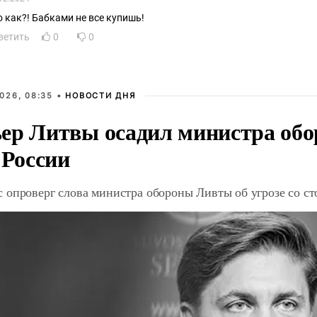
о как?! Бабками не все купишь!
ветить
0
0
026, 08:35 •
НОВОСТИ ДНЯ
ер Литвы осадил министра обо
 России
 опроверг слова министра обороны Ливты об угрозе со с