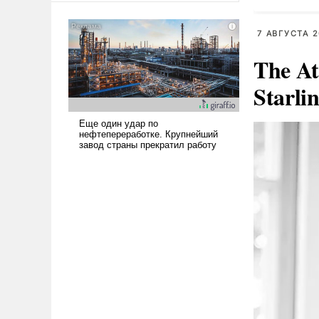
американские арсеналы.
Сложившаяся ситуация
7 АВГУСТА 2
означает многолетний период
уязвимости США, например,
The At
перед Китаем.
Starli