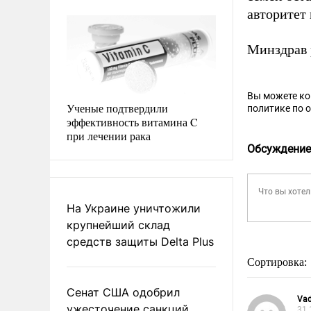
авторитет 
Минздрав
Вы можете к
Ученые подтвердили
политике по 
эффективность витамина C
при лечении рака
Обсуждение
На Украине уничтожили
крупнейший склад
средств защиты Delta Plus
Сортировка:
Сенат США одобрил
Vad
ужесточение санкций
31.