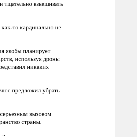
 и тщательно взвешивать
з как-то кардинально не
ия якобы планирует
рств, используя дроны
представил никаких
ичюс
предложил
убрать
серьезным вызовом
ранство страны.