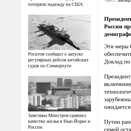
Tекст:
Валер
потеряли надежду на США
Президент
России п
демографи
Эти меры 
Росатом сообщил о запуске
обеспечит
регулярных рейсов китайских
Доклад по
судов по Севморпути
Президент
включение
технологи
зарубежны
ожидается 
Замглавы Минстроя сравнил
качество жилья в Нью-Йорке и
Путин ра
России
семей ост