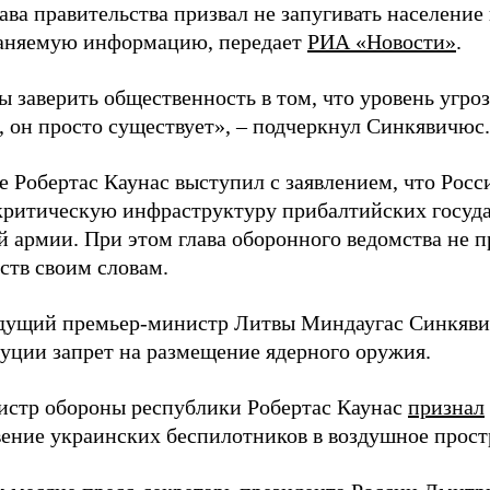
ава правительства призвал не запугивать население
аняемую информацию, передает
РИА «Новости»
.
ы заверить общественность в том, что уровень угро
, он просто существует», – подчеркнул Синкявичюс.
е Робертас Каунас выступил с заявлением, что Росс
 критическую инфраструктуру прибалтийских госуда
й армии. При этом глава оборонного ведомства не 
ств своим словам.
дущий премьер-министр Литвы Миндаугас Синкяв
туции запрет на размещение ядерного оружия.
истр обороны республики Робертас Каунас
признал
ение украинских беспилотников в воздушное прост