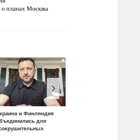
ий
а о планах Москвы
i
краина и Финляндия
Пощечина всей системе
бъединились для
правосудия: что
сокрушительных
натворил сын
анкций" против России
украинского олигарха