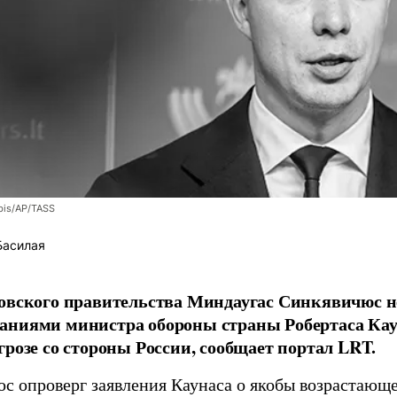
bis/AP/TASS
Басилая
овского правительства Миндаугас Синкявичюс не
аниями министра обороны страны Робертаса Кау
грозе со стороны России, сообщает портал LRT.
с опроверг заявления Каунаса о якобы возрастающе