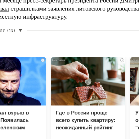
 месяце пресс-секретарь президента России Дмитр
звал
страшилками заявления литовского руководств
 местную инфраструктуру.
И (15)
▼
i
i
зал взрыв в
Где в России проще
У
 Появилась
всего купить квартиру:
о
Зеленским
неожиданный рейтинг
"
с