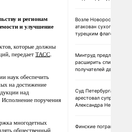
льству и регионам
Возле Новороссийска
емости и улучшение
атакован сухогруз под
турецким флагом
ктов, которые должны
ций, передает
ТАСС
.
Минтруд предложил
расширить список
получателей двух пенс
ии наук обеспечить
ных на достижение
Суд Петербурга заочно
одукции над
арестовал супругу
. Исполнение поручения
Александра Невзорова
ержка многодетных
Финские пограничники
плять общественный