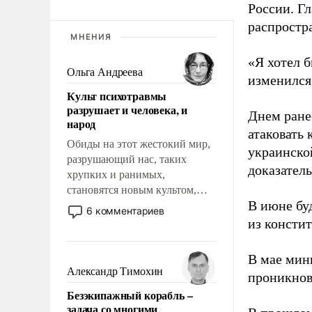
России. Гл
распростр
МНЕНИЯ
«Я хотел б
Ольга Андреева
изменился
Культ психотравмы
разрушает и человека, и
Днем ране
народ
атаковать
Обиды на этот жестокий мир,
украинско
разрушающий нас, таких
доказатель
хрупких и ранимых,
становятся новым культом,
В июне бу
постепенно вытесняя и
6 комментариев
отменяя традиционное
из консти
требование к человеку – быть
мужественным и твердым под
В мае мин
ударами судьбы, брать на себя
Александр Тимохин
проникнов
ответственность, помогать
Безэкипажный корабль –
слабым, идти вперед и
задача со многими