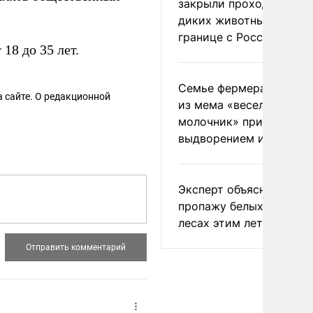
закрыли проходы для
диких животных на
границе с Россией
18 до 35 лет.
Семье фермера Уолкер
 сайте. О редакционной
из мема «веселый
молочник» пригрозили
выдворением из Росси
Эксперт объяснил
пропажу белых грибов 
лесах этим летом