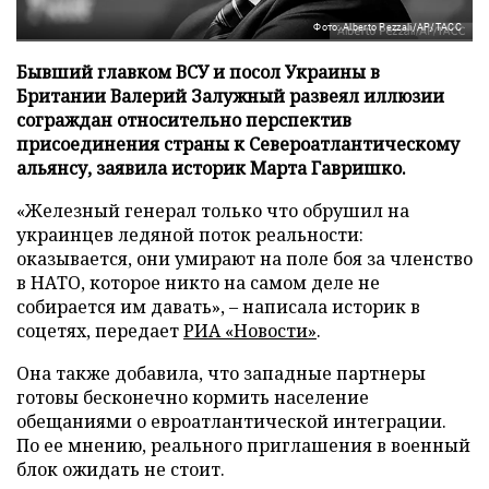
Фото: Alberto Pezzali/AP/ТАСС
Бывший главком ВСУ и посол Украины в
Британии Валерий Залужный развеял иллюзии
сограждан относительно перспектив
присоединения страны к Североатлантическому
альянсу, заявила историк Марта Гавришко.
«Железный генерал только что обрушил на
украинцев ледяной поток реальности:
оказывается, они умирают на поле боя за членство
в НАТО, которое никто на самом деле не
собирается им давать», – написала историк в
соцетях, передает
РИА «Новости»
.
Она также добавила, что западные партнеры
готовы бесконечно кормить население
обещаниями о евроатлантической интеграции.
По ее мнению, реального приглашения в военный
блок ожидать не стоит.