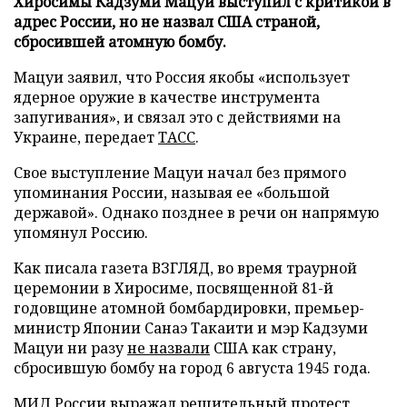
Хиросимы Кадзуми Мацуи выступил с критикой в
адрес России, но не назвал США страной,
сбросившей атомную бомбу.
Мацуи заявил, что Россия якобы «использует
ядерное оружие в качестве инструмента
запугивания», и связал это с действиями на
Украине, передает
ТАСС
.
Свое выступление Мацуи начал без прямого
упоминания России, называя ее «большой
державой». Однако позднее в речи он напрямую
упомянул Россию.
Как писала газета ВЗГЛЯД, во время траурной
церемонии в Хиросиме, посвященной 81-й
годовщине атомной бомбардировки, премьер-
министр Японии Санаэ Такаити и мэр Кадзуми
Мацуи ни разу
не назвали
США как страну,
сбросившую бомбу на город 6 августа 1945 года.
МИД России
выражал
решительный протест