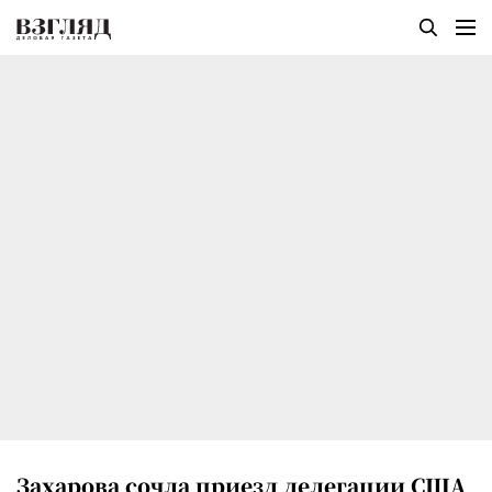
Захарова сочла приезд делегации США