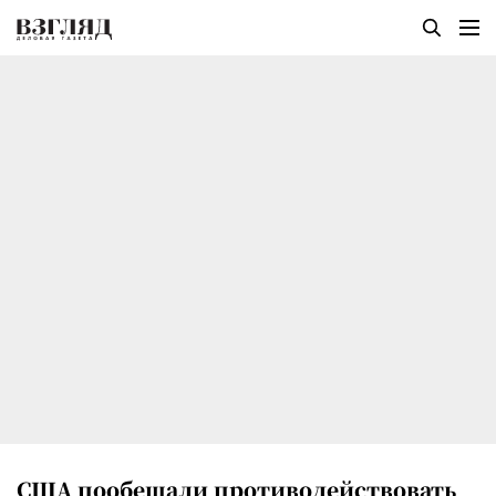
США пообещали противодействовать