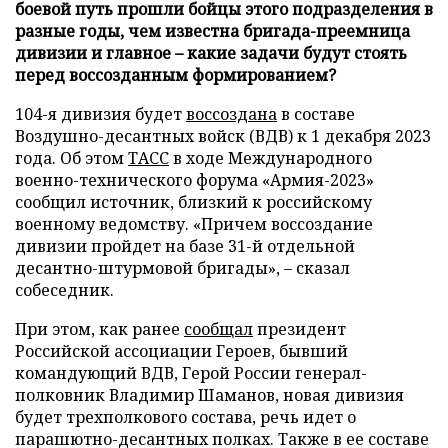
боевой путь прошли бойцы этого подразделения в
разные годы, чем известна бригада-преемница
дивизии и главное – какие задачи будут стоять
перед воссозданным формированием?
104-я дивизия будет
воссоздана
в составе
Воздушно-десантных войск (ВДВ) к 1 декабря 2023
года. Об этом
ТАСС
в ходе Международного
военно-технического форума «Армия-2023»
сообщил источник, близкий к российскому
военному ведомству. «Причем воссоздание
дивизии пройдет на базе 31-й отдельной
десантно-штурмовой бригады», – сказал
собеседник.
При этом, как ранее
сообщал
президент
Российской ассоциации Героев, бывший
командующий ВДВ, Герой России генерал-
полковник Владимир Шаманов, новая дивизия
будет трехполкового состава, речь идет о
парашютно-десантных полках. Также в ее составе