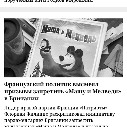
поручениям МИД Родион Мирошник.
Французский политик высмеял
призывы запретить «Машу и Медведя»
в Британии
Лидер правой партии Франции «Патриоты»
Флориан Филиппо раскритиковал инициативу
парламентариев Британии запретить
мультсериал «Маша и Медведь» и указал на