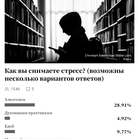
Christoph Soeder/dpa/Global Look
Press
Как вы снимаете стресс? (возможны
несколько вариантов ответов)
1546
5
Алкоголем
28.91%
Духовными практиками
4.92%
Едой
9.77%