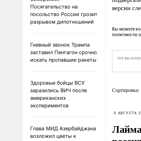
Посягательство на
версии сле
посольство России грозит
разрывом дипотношений
Вы можете к
политике по 
Гневный звонок Трампа
заставил Пентагон срочно
искать пропавшие ракеты
Здоровые бойцы ВСУ
заразились ВИЧ после
Сортировка:
американских
экспериментов
5 АВГУСТА 2
Лайма 
Глава МИД Азербайджана
возложил цветы к
росси