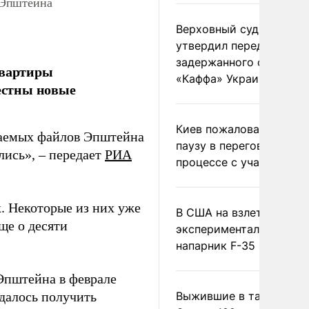
 Эпштейна
Верховный суд Швеции
утвердил передачу
задержанного сухогруз
квартиры
«Каффа» Украине
естны новые
Киев пожаловался на
ваемых файлов Эпштейна
паузу в переговорном
лись», – передает
РИА
процессе с участием 
к. Некоторые из них уже
В США на взлете разби
ще о десяти
экспериментальный др
напарник F-35
Эпштейна в феврале
удалось получить
Выжившие в тайге пил