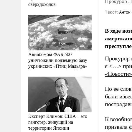
Прокурор П
сверхдоходов
Tекст:
Антон 
В ходе во
американ
преступле
Авиабомбы ФАБ-500
Прокурор 
уничтожили подземную базу
украинских «Птиц Мадьяра»
я <…> при
«Новости»
По ее слов
были извес
пострадав
Эксперт Климов: США – это
К возобно
гангстер, живущий на
призвала 
территории Японии