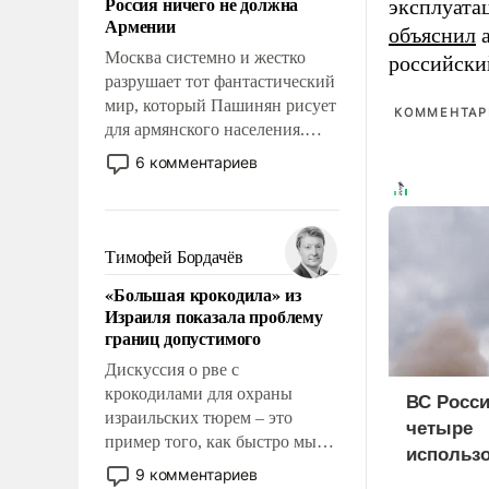
Россия ничего не должна
эксплуата
уязвимости США, например,
Армении
перед Китаем.
объяснил
а
Москва системно и жестко
российски
разрушает тот фантастический
мир, который Пашинян рисует
КОММЕНТАРИ
для армянского населения.
Мир, где этому населению все
6 комментариев
должны просто по
определению, где его
политические прожекты будут
беспрекословно оплачиваться
Тимофей Бордачёв
за счет российских
«Большая крокодила» из
налогоплательщиков и где за
Израиля показала проблему
свои поступки не нужно
границ допустимого
отвечать.
Дискуссия о рве с
крокодилами для охраны
ВС Росси
израильских тюрем – это
четыре
пример того, как быстро мы
использ
двигаемся по пути
9 комментариев
доставки