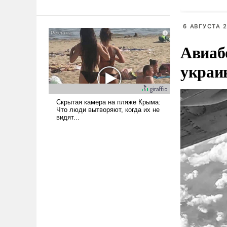
революционных изменений.
судна
То, что несколько лет назад
было образом для
6 АВГУСТА 2
псевдонаучной фантастики,
Авиаб
стало всерьез обсуждаемой
идеей.
украи