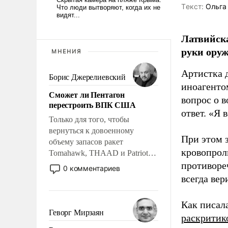
Tекст:
Ольга
Латвийска
руки оруж
МНЕНИЯ
Артистка 
Борис Джерелиевский
иноагентом
Сможет ли Пентагон
вопрос о 
перестроить ВПК США
ответ. «Я 
Только для того, чтобы
вернуться к довоенному
При этом з
объему запасов ракет
кровопрол
Tomahawk, THAAD и Patriot
США потребуется более трех
противоре
0 комментариев
лет. Даже небольшая война с
всегда вер
Ираном опустошила
американские арсеналы.
Как писал
Сложившаяся ситуация
Геворг Мирзаян
раскритик
означает многолетний период