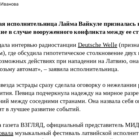
 Иванова
я исполнительница Лайма Вайкуле призналась в
ие в случае вооруженного конфликта между ее ст
дала интервью радиостанции
Deutsche Welle
(призна
), где обсудила гипотетическое столкновение двух 
возможных действиях при нападении на Латвию, она
возьму автомат», – заявила исполнительница.
везда эстрады сразу сделала оговорку о нежелании
ития. Певица подчеркнула надежду на мирное раз
чий между соседними странами. Она назвала себя 
ит в лучшее развитие событий.
а газета ВЗГЛЯД, официальный представитель МИД
овала
музыкальный фестиваль латвийской исполнит