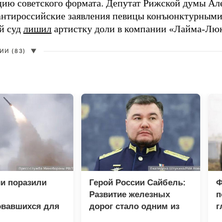
цию советского формата. Депутат Рижской думы Ал
нтироссийские заявления певицы конъюнктурными
й суд
лишил
артистку доли в компании «Лайма-Люк
И (83)
▼
и поразили
Герой России Сайбель:
Ф
Развитие железных
п
овавшихся для
дорог стало одним из
г
 грузов ВСУ
приоритетов Народной