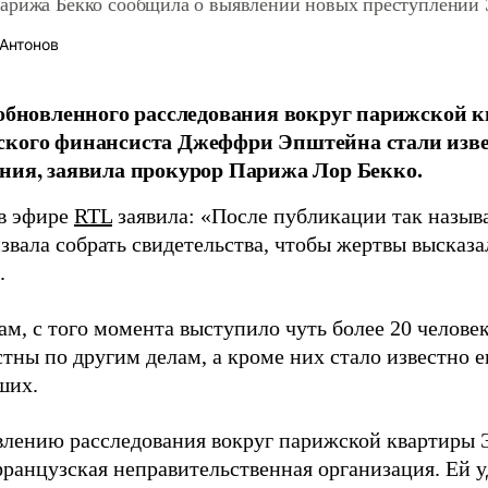
арижа Бекко сообщила о выявлении новых преступлений
Антонов
зобновленного расследования вокруг парижской 
ского финансиста Джеффри Эпштейна стали изв
ния, заявила прокурор Парижа Лор Бекко.
в эфире
RTL
заявила: «После публикации так назы
звала собрать свидетельства, чтобы жертвы высказа
.
ам, с того момента выступило чуть более 20 челове
тны по другим делам, а кроме них стало известно е
ших.
влению расследования вокруг парижской квартиры 
французская неправительственная организация. Ей 