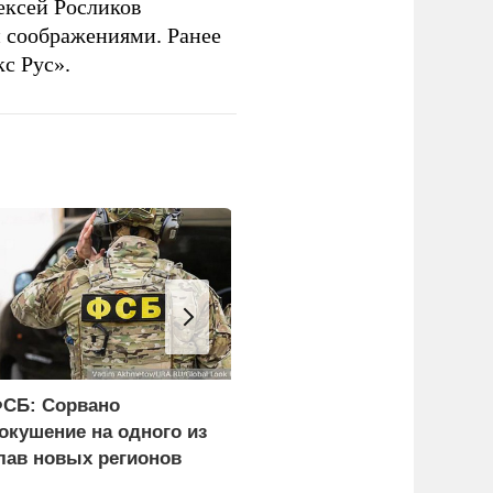
ексей Росликов
 соображениями. Ранее
с Рус».
СБ: Сорвано
Эксперт объяснил
окушение на одного из
задачи России при
лав новых регионов
поражении
логистических центров 