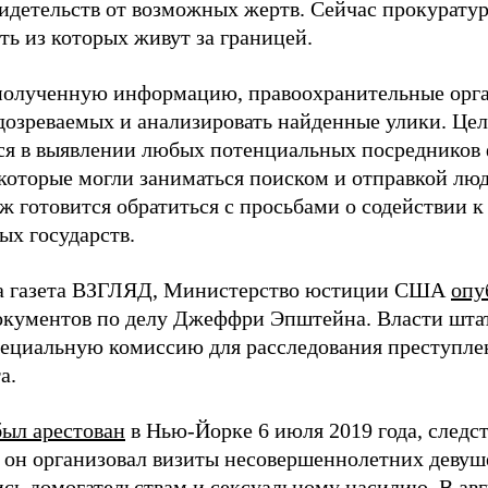
видетельств от возможных жертв. Сейчас прокурату
ть из которых живут за границей.
олученную информацию, правоохранительные орга
дозреваемых и анализировать найденные улики. Цел
ся в выявлении любых потенциальных посредников 
которые могли заниматься поиском и отправкой люд
иж готовится обратиться с просьбами о содействии 
ых государств.
а газета ВЗГЛЯД, Министерство юстиции США
опу
окументов по делу Джеффри Эпштейна. Власти шт
ециальную комиссию для расследования преступле
а.
был арестован
в Нью-Йорке 6 июля 2019 года, следств
х он организовал визиты несовершеннолетних девуш
сь домогательствам и сексуальному насилию. В авгу