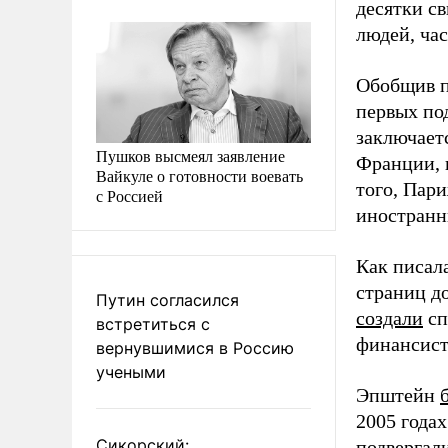
десятки с
людей, час
Обобщив п
первых по
заключает
Пушков высмеял заявление
Франции, 
Вайкуле о готовности воевать
того, Пар
с Россией
иностранн
Как писал
страниц д
Путин согласился
создали
сп
встретиться с
финансист
вернувшимися в Россию
учеными
Эпштейн
2005 года
Сикорский:
подвергали