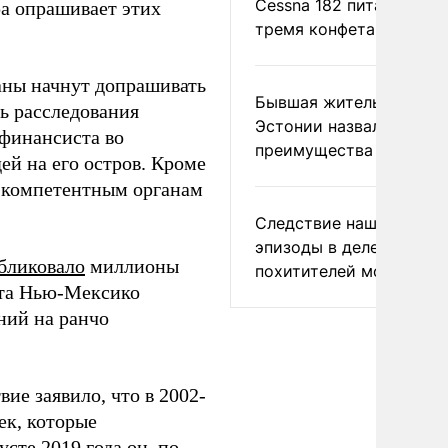
Cessna 182 питались
ра опрашивает этих
тремя конфетами
ны начнут допрашивать
Бывшая жительница
ь расследования
Эстонии назвала главн
финансиста во
преимущества России
ей на его остров. Кроме
к компетентным органам
Следствие нашло новы
эпизоды в деле
бликовало
миллионы
похитителей москвичек
ата Нью-Мексико
ний на ранчо
ие заявило, что в 2002-
ек, которые
сте 2019 года он, по