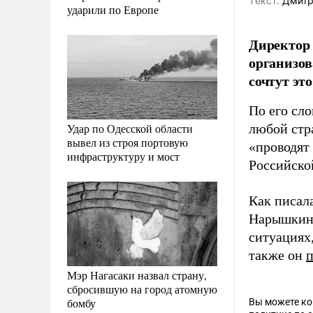
Tекст:
Дмитр
ударили по Европе
Директор
организов
сочтут эт
По его сл
Удар по Одесской области
любой стр
вывел из строя портовую
«проводят
инфраструктуру и мост
Российско
Как писал
Нарышкин
ситуация
также он
п
Мэр Нагасаки назвал страну,
сбросившую на город атомную
бомбу
Вы можете к