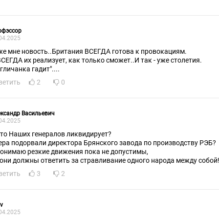
офэссор
04.2025
же мне новость..Британия ВСЕГДА готова к провокациям.
ВСЕГДА их реализует, как только сможет..И так - уже столетия.
гличанка гадит"....
ветить
2
0
ксандр Васильевич
04.2025
кто Наших генералов ликвидирует?
ера подорвали директора Брянского завода по производству РЭБ?
понимаю резкие движения пока не допустимы,
 они должны ответить за стравливание одного народа между собой!!
ветить
3
2
v
04.2025