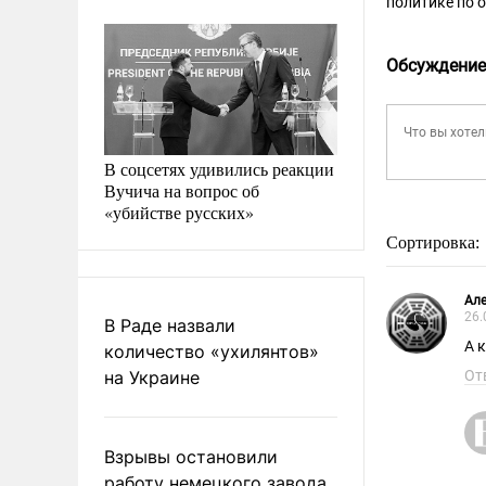
политике по 
Обсуждение
В соцсетях удивились реакции
Вучича на вопрос об
«убийстве русских»
Сортировка:
Але
26.
В Раде назвали
А 
количество «ухилянтов»
на Украине
От
Взрывы остановили
работу немецкого завода