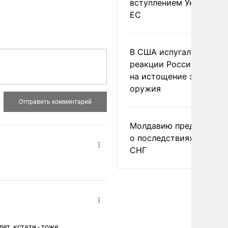
вступлением Украины в
ЕС
В США испугались
реакции России и Кита
на истощение запасов
оружия
Молдавию предупреди
о последствиях выхода
СНГ
т, кстати - тоже..