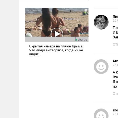
Пр
26.
То
И 
"Ан
От
Але
26.
А 
Вч
Я 
но
От
sho
26.