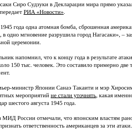
асаки Сиро Судзуки в Декларации мира прямо указа
 передает
РИА «Новости»
.
а 1945 года одна атомная бомба, сброшенная амери
 в одно мгновение разрушила город Нагасаки», – з
ной церемонии.
ьник напомнил, что к концу года в результате ата
оло 150 тыс. человек. Это составило примерно две 
ент.
мьер-министр Японии Санаэ Такаити и мэр Хироси
ятных мероприятий
не стали уточнять
, какая именн
ар шестого августа 1945 года.
в МИД России отмечали, что японским властям рано
ризнать ответственность американцев за эти атаки.