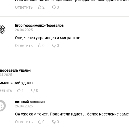
Ответить
2
0
Егор Герасименко-Перевалов
26.04.2025
Они, через украинцев и мигрантов
Ответить
0
0
ьзователь удален
04.2025
мментарий удален
ветить
1
0
виталий волошин
26.04.2025
Он уже сам тонет. Правители идиоты, белое население за
Ответить
0
0