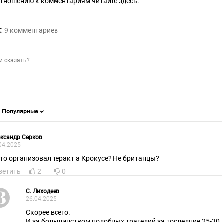
отношению к комментариям читайте
здесь
.
:
9
комментариев
ксандр Серков
04.2025
кто организовал теракт а Крокусе? Не британцы?
ветить
2
0
С. Лиходеев
26.04.2025
Скорее всего.
И за большинством подобных трагедий за последние 25-30 ле