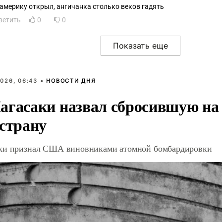
во америку открыл, ангичанка столько веков гадять
ветить
0
0
026, 06:43 •
НОВОСТИ ДНЯ
агасаки назвал сбросившую на
 страну
ки признал США виновниками атомной бомбардировки