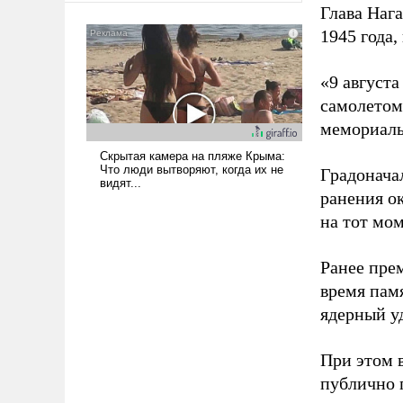
Глава Наг
сложна и амбициозна. Однако
1945 года,
и ее реализация радикально
поднимет наши боевые
возможности.
«9 август
самолетом,
мемориаль
Градоначал
ранения ок
на тот мом
Ранее пре
время пам
ядерный уд
При этом 
публично п