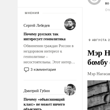
От
МНЕНИЯ
Сергей Лебедев
Почему русских так
интересует геополитика
9 АВГУСТА 2
Обвинения граждан России в
Мэр Н
нездоровом интересе к
геополитике –
бомбу
несостоятельны. Этот интерес
рационален и прагматичен. Он
3 комментария
Мэр Нагаса
обусловлен тысячелетним
опытом выживания в крайне
непростых условиях и
фундаментальным знанием,
Дмитрий Губин
что мировая политика имеет
Почему «объясняющий
свойство заявляться на порог
класс» не может ничего
нашего дома.
объяснить