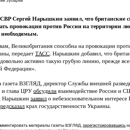
ий Зубарев
 СВР Сергей Нарышкин заявил, что британские 
ать провокации против России на территории лю
о необходимым.
овам, Великобритания способна на провокации прот
аны, передает
ТАСС
. Нарышкин добавил, что брит
 довольно активно такую грубую линию, прежде все
й Федерации».
а газета ВЗГЛЯД, директор Службы внешней развед
 и глава ЦРУ
обсудили
взаимодействие России и С
х, Нарышкин
заявил
о небезосновательном интересе 
редсказал
крах государственности Украины.
омментировать материалы газеты ВЗГЛЯД,
зарегистрировавшись
на