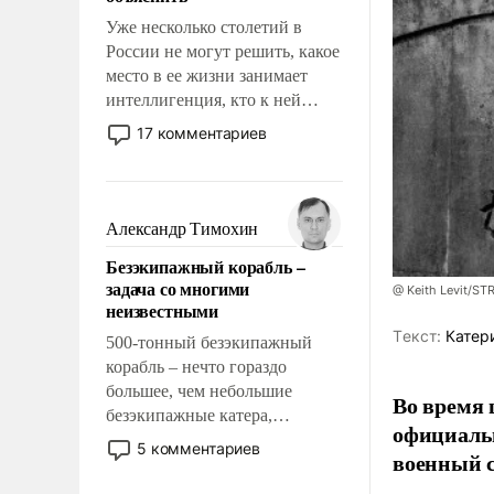
Уже несколько столетий в
России не могут решить, какое
место в ее жизни занимает
интеллигенция, кто к ней
принадлежит, а кого из нее
17 комментариев
исключили с правом
восстановления и без оного. И
чем она отличается от просто
образованных людей. Иногда
Александр Тимохин
казалось, что эти вопросы
Безэкипажный корабль –
решены раз и навсегда, но –
задача со многими
@ Keith Levit/ST
нет, не решены.
неизвестными
Tекст:
Катер
500-тонный безэкипажный
корабль – нечто гораздо
большее, чем небольшие
Во время 
безэкипажные катера,
официальн
применение которых уже
5 комментариев
военный с
стало обыденностью. Задача по
созданию такого корабля очень