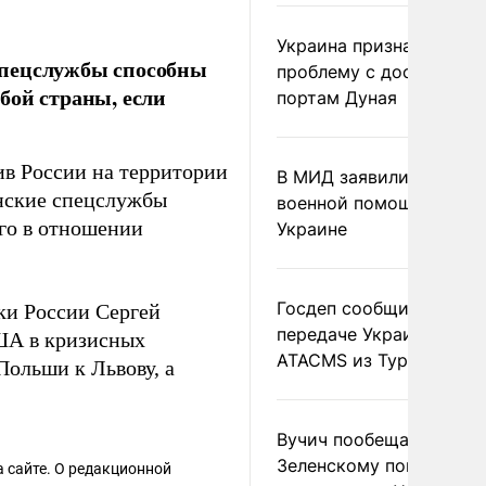
Украина признала
спецслужбы способны
проблему с доступом к
бой страны, если
портам Дуная
ив России на территории
В МИД заявили о прямо
анские спецслужбы
военной помощи Румы
го в отношении
Украине
Госдеп сообщил о
ки России Сергей
передаче Украине раке
ША в кризисных
ATACMS из Турции
Польши к Львову, а
Вучич пообещал
Зеленскому помочь со
 сайте. О редакционной