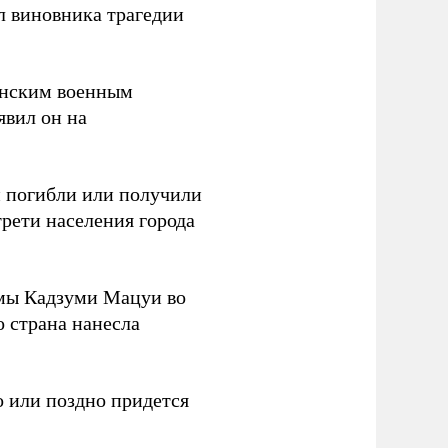
л виновника трагедии
канским военным
аявил он на
ки погибли или получили
трети населения города
мы Кадзуми Мацуи во
о страна нанесла
 или поздно придется