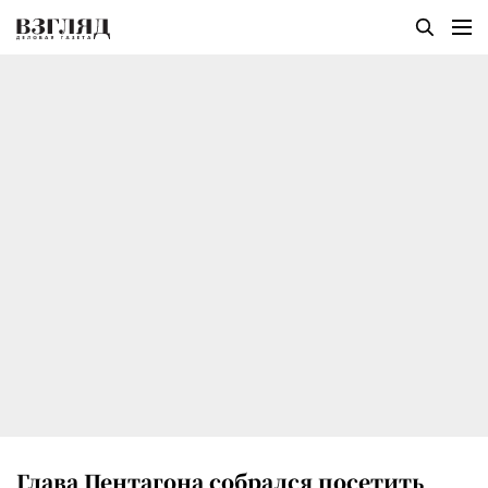
Глава Пентагона собрался посетить