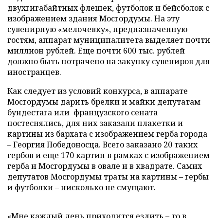
двухгигабайтных флешек, футболок и бейсболок с
изображением здания Мосгордумы. На эту
сувенирную «мелочевку», предназначенную
гостям, аппарат муниципалитета выделяет почти
миллион рублей. Еще почти 600 тыс. рублей
должно быть потрачено на закупку сувениров для
иностранцев.
Как следует из условий конкурса, в аппарате
Мосгордумы дарить брелки и майки депутатам
бундестага или французского сената
постеснялись, для них заказали плакетки и
картины из бархата с изображением герба города
– Георгия Победоносца. Всего заказано 20 таких
гербов и еще 170 картин в рамках с изображением
герба и Мосгордумы в овале и в квадрате. Самих
депутатов Мосгордумы траты на картины – гербы
и футболки – нисколько не смущают.
«Мне каждый день приходится ездить – то в