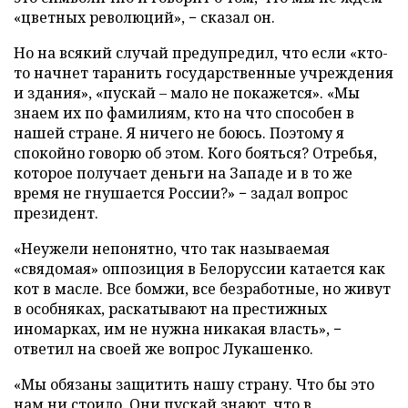
«цветных революций», − сказал он.
Но на всякий случай предупредил, что если «кто-
то начнет таранить государственные учреждения
и здания», «пускай – мало не покажется». «Мы
знаем их по фамилиям, кто на что способен в
нашей стране. Я ничего не боюсь. Поэтому я
спокойно говорю об этом. Кого бояться? Отребья,
которое получает деньги на Западе и в то же
время не гнушается России?» − задал вопрос
президент.
«Неужели непонятно, что так называемая
«свядомая» оппозиция в Белоруссии катается как
кот в масле. Все бомжи, все безработные, но живут
в особняках, раскатывают на престижных
иномарках, им не нужна никакая власть», −
ответил на своей же вопрос Лукашенко.
«Мы обязаны защитить нашу страну. Что бы это
нам ни стоило. Они пускай знают, что в