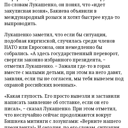
По словам Лукашенко, он понял, что «идет
закулисная возня», Бакиева объявили в
международный розыск и хотят быстрее куда-то
выпроводить.
Лукашенко заметил, что если бы ситуация,
подобная киргизской, случилась среди членов
НАТО или Евросоюза, они немедленно бы
собрались. «А здесь государственный переворот,
свергли законно избранного президента, −
отметил Лукашенко. − Зажали где-то в горах
вместе с малыми детьми, при этом на него давят,
заявляя, если ты не согласен, мы тебя вывезем под
охраной российских военных».
«Какая глупость. Его просто вывезли и заставили
написать заявление об отставке, если он его
писал», − сказал Лукашенко. При этом отметил,
что неслучайно сейчас продолжаются вокруг
Бишкека митинги с лозунгами: «Верните нашего
президента!» И сегодня, по его словам, ситуация