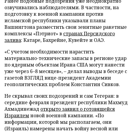
Ранее подобные подозрения уже неоднократно
озвучивались наблюдателями. В частности, на
подготовку к военной кампании против
исламской республики указывали планы
Вашингтона разместить свои зенитные ракетные
комплексы «Пэтриот» в
странах Персидского
залива
: Катаре, Бахрейне, Кувейте и ОАЭ.
«С учетом необходимости нарастить
материально-технические запасы в регионе удар
по ядерным объектам Ирана США могут нанести
уже через 6–8 месяцев», – делал выводы в беседе с
газетой ВЗГЛЯД вице-президент Академии
геополитических проблем Константин Сивков.
Не скрывал своих подозрений и сам Тегеран: в
середине февраля президент республики Махмуд
Ахмадинежад
открыто заявил о готовящейся
Израилем
новой военной кампании. «По
информации, которой мы располагаем, они
(Израиль) намерены начать войну весной или