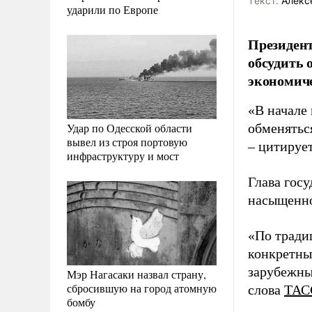
Tекст:
Алекс
ударили по Европе
Президен
обсудить 
экономиче
«В начале
Удар по Одесской области
обменятьс
вывел из строя портовую
– цитируе
инфраструктуру и мост
Глава гос
насыщенн
«По тради
конкретны
зарубежных
Мэр Нагасаки назвал страну,
сбросившую на город атомную
слова
ТАС
бомбу