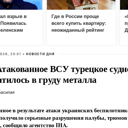
зал взрыв в
Где в России проще
«
 Появилась
всего купить квартиру:
п
Зеленским
неожиданный рейтинг
Д
026, 20:31 •
НОВОСТИ ДНЯ
Атакованное ВСУ турецкое судн
атилось в груду металла
Басилая
ное в результате атаки украинских беспилотник
получило серьезные разрушения палубы, трюмов
, сообщило агентство IHA.