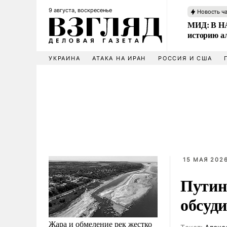
9 августа, воскресенье
Новость ч
МИД: В НА
историю а
УКРАИНА
АТАКА НА ИРАН
РОССИЯ И США
15 МАЯ 2026
Путин
обсуд
Жара и обмеление рек жестко