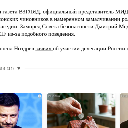
а газета ВЗГЛЯД, официальный представитель МИ
онских чиновников в намеренном замалчивании ро
рагедии. Зампред Совета безопасности Дмитрий Ме
IF из-за подобного поведения.
посол Ноздрев
заявил
об участии делегации России 
И (21)
▼
i
i