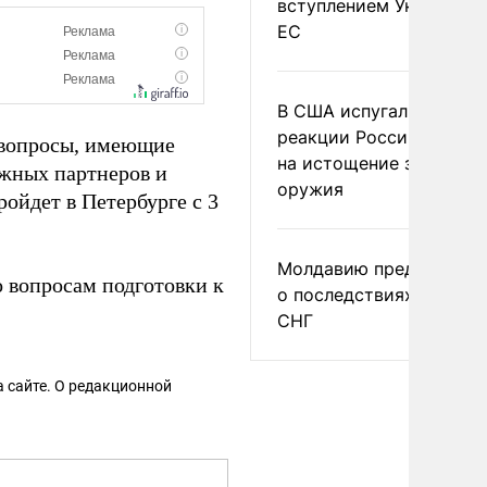
вступлением Украины в
ЕС
В США испугались
реакции России и Кита
 вопросы, имеющие
на истощение запасов
ежных партнеров и
оружия
ойдет в Петербурге с 3
Молдавию предупреди
 вопросам подготовки к
о последствиях выхода
СНГ
 сайте. О редакционной