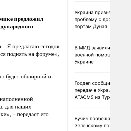
Украина признала
омике предложил
проблему с доступом к
ждународного
портам Дуная
.. Я предлагаю сегодня
В МИД заявили о прямо
ся поднять на форуме»,
военной помощи Румы
Украине
но будет обширной и
Госдеп сообщил о
передаче Украине раке
ATACMS из Турции
 наполненной
а, для наших
ки», – передает его
Вучич пообещал
Зеленскому помочь со