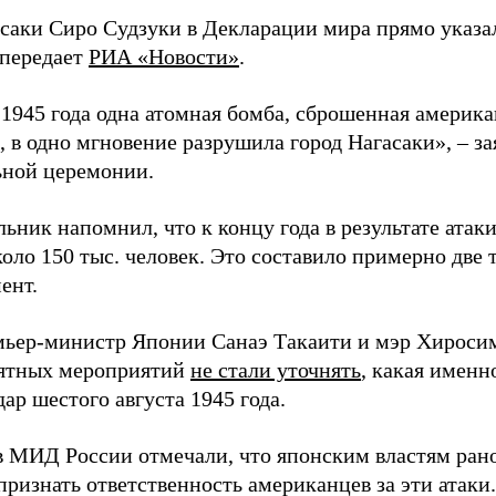
асаки Сиро Судзуки в Декларации мира прямо указа
 передает
РИА «Новости»
.
а 1945 года одна атомная бомба, сброшенная амери
 в одно мгновение разрушила город Нагасаки», – з
ной церемонии.
ьник напомнил, что к концу года в результате ата
оло 150 тыс. человек. Это составило примерно две 
ент.
мьер-министр Японии Санаэ Такаити и мэр Хироси
ятных мероприятий
не стали уточнять
, какая именн
ар шестого августа 1945 года.
в МИД России отмечали, что японским властям рано
ризнать ответственность американцев за эти атаки.