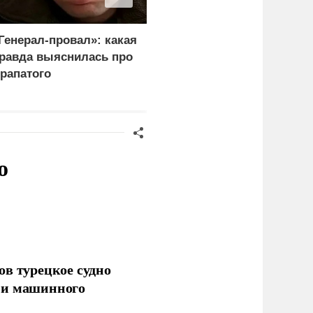
Генерал-провал»: какая
Каким стал итог
равда выяснилась про
переговоров Лаврова и
рапатого
Рубио
о
ов турецкое судно
 и машинного