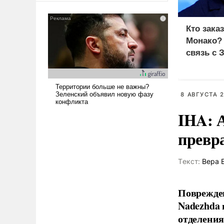
сложна и амбициозна. Однако
и ее реализация радикально
Кто зака
поднимет наши боевые
Монако?
возможности.
связь с 
8 АВГУСТА 2
IHA: 
превр
Tекст:
Вера 
Поврежден
Nadezhda 
отделения