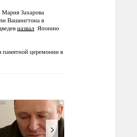
Д Мария Захарова
ли Вашингтона в
дведев
назвал
Японию
в памятной церемонии в
i