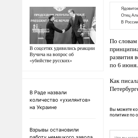
По словам
В соцсетях удивились реакции
принципиа
Вучича на вопрос об
развития 
«убийстве русских»
по 6 июня.
Как писал
Петербург
В Раде назвали
количество «ухилянтов»
на Украине
Вы можете к
политике по 
Взрывы остановили
работу немецкого завода