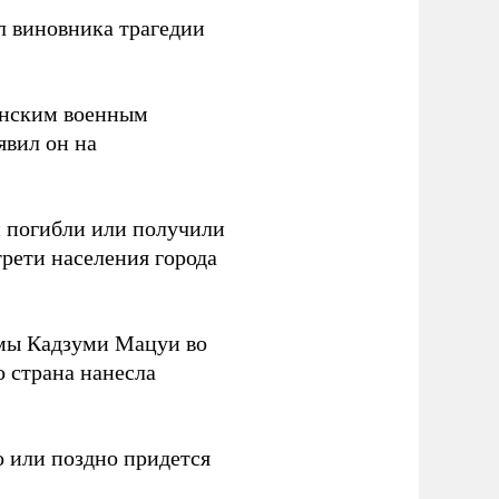
л виновника трагедии
канским военным
аявил он на
ки погибли или получили
трети населения города
мы Кадзуми Мацуи во
о страна нанесла
 или поздно придется