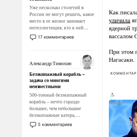
Уже несколько столетий в
Как писал
России не могут решить, какое
уличила
яп
место в ее жизни занимает
ядерной т
интеллигенция, кто к ней
принадлежит, а кого из нее
вассалом C
17 комментариев
исключили с правом
восстановления и без оного. И
При этом 
чем она отличается от просто
Нагасаки.
образованных людей. Иногда
Александр Тимохин
казалось, что эти вопросы
Безэкипажный корабль –
КОММЕНТАРИ
решены раз и навсегда, но –
задача со многими
нет, не решены.
неизвестными
500-тонный безэкипажный
корабль – нечто гораздо
большее, чем небольшие
безэкипажные катера,
применение которых уже
5 комментариев
стало обыденностью. Задача по
созданию такого корабля очень