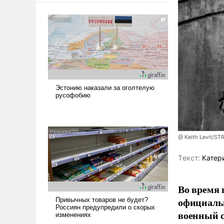
@ Keith Levit/ST
Tекст:
Катер
Во время 
официальн
военный с