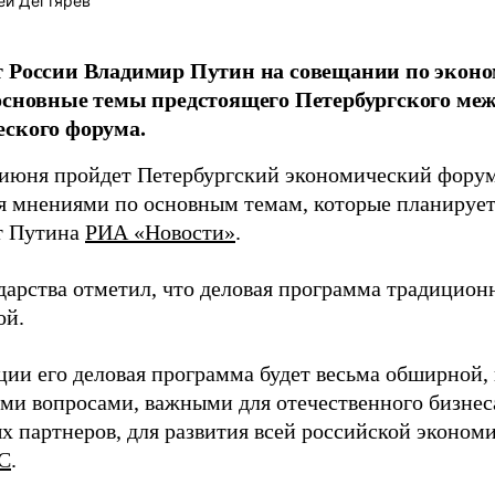
ей Дегтярёв
т России Владимир Путин на совещании по экон
основные темы предстоящего Петербургского ме
ского форума.
 июня пройдет Петербургский экономический форум.
я мнениями по основным темам, которые планирует
т Путина
РИА «Новости»
.
ударства отметил, что деловая программа традицион
ой.
ции его деловая программа будет весьма обширной,
ми вопросами, важными для отечественного бизнес
 партнеров, для развития всей российской экономи
С
.