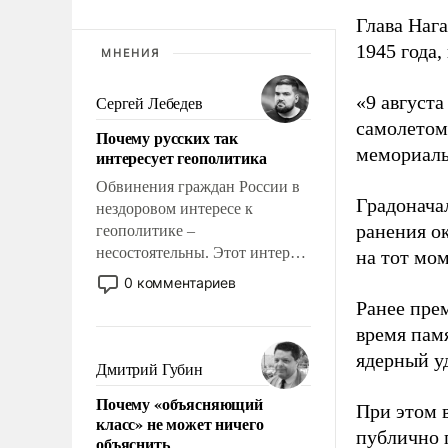
Глава Наг
1945 года,
МНЕНИЯ
«9 август
Сергей Лебедев
самолетом,
Почему русских так
мемориаль
интересует геополитика
Обвинения граждан России в
Градоначал
нездоровом интересе к
ранения ок
геополитике –
несостоятельны. Этот интерес
на тот мом
рационален и прагматичен. Он
0 комментариев
обусловлен тысячелетним
Ранее пре
опытом выживания в крайне
время пам
непростых условиях и
ядерный уд
фундаментальным знанием,
Дмитрий Губин
что мировая политика имеет
Почему «объясняющий
свойство заявляться на порог
При этом 
класс» не может ничего
нашего дома.
публично п
объяснить