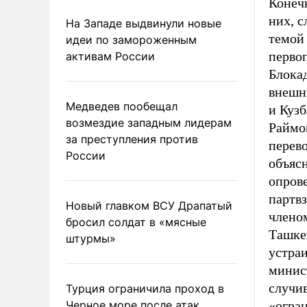
Конечн
них, с
На Западе выдвинули новые
темой 
идеи по замороженным
первоп
активам России
Блока
внешн
Медведев пообещал
и Куз
возмездие западным лидерам
Раймо
за преступления против
перево
России
объясн
опров
партвз
Новый главком ВСУ Драпатый
членом
бросил солдат в «мясные
Ташке
штурмы»
устраи
минис
случив
Турция ограничила проход в
Черное море после атак
«огра