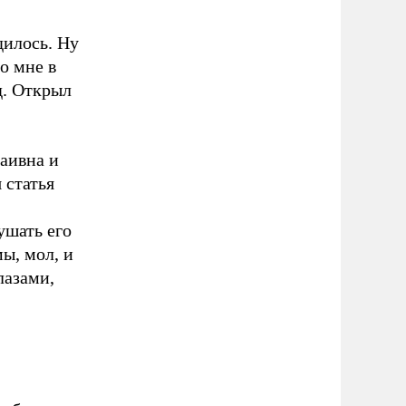
дилось. Ну
о мне в
д. Открыл
аивна и
 статья
ушать его
ы, мол, и
лазами,