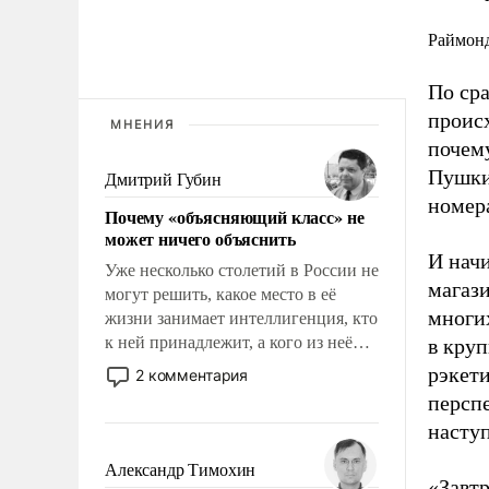
Раймонд
По ср
происх
МНЕНИЯ
почему
Пушки
Дмитрий Губин
номер
Почему «объясняющий класс» не
может ничего объяснить
И начи
Уже несколько столетий в России не
магази
могут решить, какое место в её
многи
жизни занимает интеллигенция, кто
к ней принадлежит, а кого из неё
в кру
исключили с правом
рэкети
2 комментария
восстановления и без оного. И чем
персп
она отличается от просто
насту
образованных людей. Иногда
казалось, что эти вопросы решены
Александр Тимохин
«Завтр
раз и навсегда, но – нет, не решены.