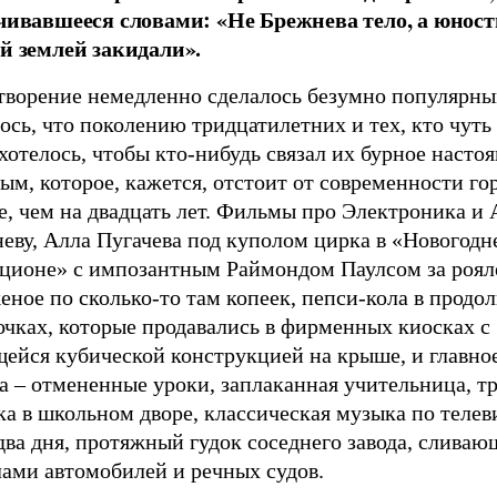
чивавшееся словами: «Не Брежнева тело, а юнос
й землей закидали».
творение немедленно сделалось безумно популярны
ось, что поколению тридцатилетних и тех, кто чуть
хотелось, чтобы кто-нибудь связал их бурное настоя
м, которое, кажется, отстоит от современности го
е, чем на двадцать лет. Фильмы про Электроника и
еву, Алла Пугачева под куполом цирка в «Новогодн
кционе» с импозантным Раймондом Паулсом за роял
ное по сколько-то там копеек, пепси-кола в продо
очках, которые продавались в фирменных киосках с
щейся кубической конструкцией на крыше, и главно
а – отмененные уроки, заплаканная учительница, т
а в школьном дворе, классическая музыка по телев
два дня, протяжный гудок соседнего завода, сливаю
лами автомобилей и речных судов.