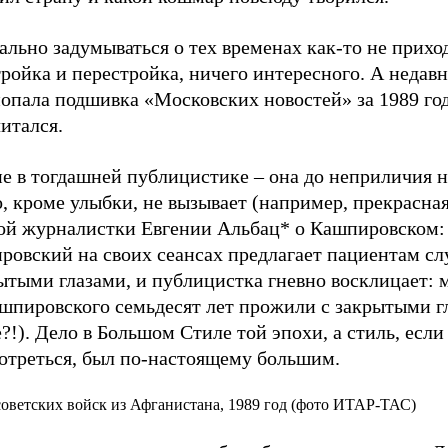
льно задумываться о тех временах как-то не прихо
ройка и перестройка, ничего интересного. А недавн
попала подшивка «Московских новостей» за 1989 го
читался.
е в тогдашней публицистике – она до неприличия н
, кроме улыбки, не вызывает (например, прекрасная
ой журналистки Евгении Альбац* о Кашпировском:
ровский на своих сеансах предлагает пациентам сл
ытыми глазами, и публицистка гневно восклицает: м
ашпировского семьдесят лет прожили с закрытыми г
?!). Дело в Большом Стиле той эпохи, а стиль, если
отреться, был по-настоящему большим.
оветских войск из Афганистана, 1989 год (фото ИТАР-ТАС)