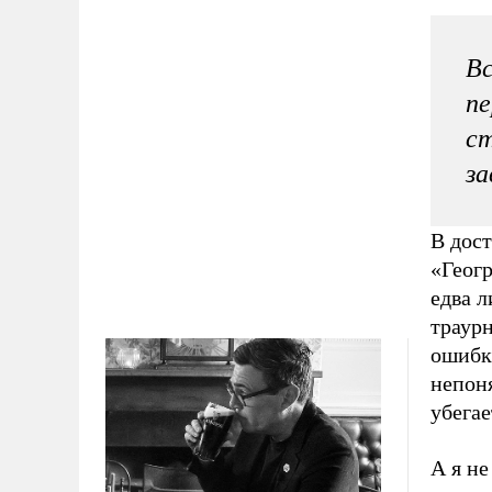
Вс
пе
ст
за
В дос
«Геог
едва 
траурн
ошибк
непоня
убега
А я не