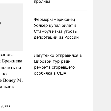
пролива
Фермер-американец
д
Уолкер купил билет в
Стамбул из-за угрозы
депортации из России
ванова
Лагутенко отправился в
х Брежнева
мировой тур ради
ключить на
ремонта сгоревшего
особняка в США
 по
е Boney M,
мальчик
 два с