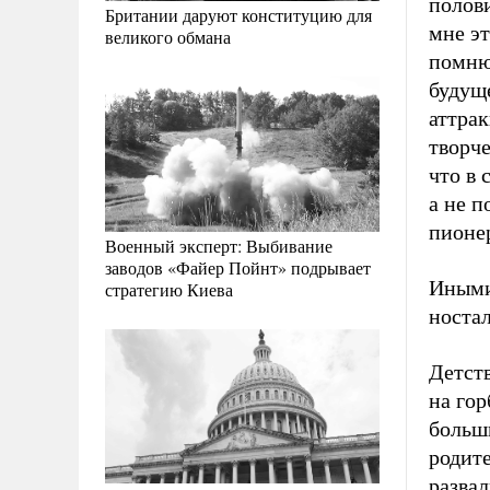
полови
Британии даруют конституцию для
мне эт
великого обмана
помню 
будущ
аттрак
творч
что в 
а не п
пионер
Военный эксперт: Выбивание
заводов «Файер Пойнт» подрывает
Иными 
стратегию Киева
ностал
Детств
на гор
больши
родите
развал