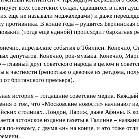
ирует всех советских солдат, сдавшихся в плен ду
а их еще не называли моджахедами) и даже перешед
у противника. В конце года – рушится Берлинская с
овакии (тогда еще единой) происходит бархатная р
онечно, апрельские события в Тбилиси. Конечно, С
ых депутатов. Конечно, рок-музыка. Конечно, Марг
 – главный друг советского народа в целом и советс
ы в частности (репортаж о девочке из детдома, по
 от британского премьера).
ьная история – тогдашние советские медиа. Каждый
ния о том, что «Московские новости» начинают изд
ейских столицах. Лондон, Париж, даже Афины. К ко
ается эстонское издание газеты в Таллине – названи
я по-новому, с двумя «н» на конце, и это тоже от
ремени.