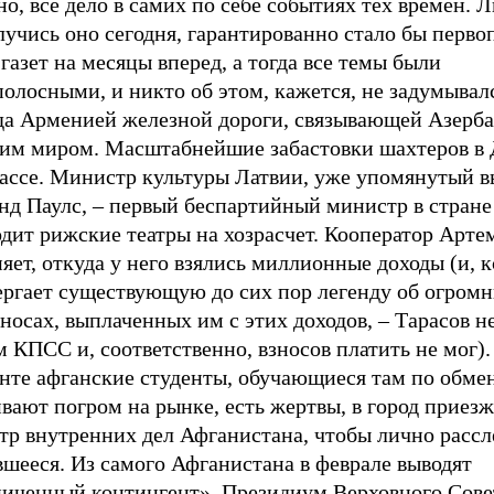
о, все дело в самих по себе событиях тех времен. 
лучись оно сегодня, гарантированно стало бы перв
газет на месяцы вперед, а тогда все темы были
олосными, и никто об этом, кажется, не задумывал
да Арменией железной дороги, связывающей Азерб
им миром. Масштабнейшие забастовки шахтеров в 
бассе. Министр культуры Латвии, уже упомянутый 
нд Паулс, – первый беспартийный министр в стране
дит рижские театры на хозрасчет. Кооператор Арте
яет, откуда у него взялись миллионные доходы (и, к
ергает существующую до сих пор легенду об огром
носах, выплаченных им с этих доходов, – Тарасов н
 КПСС и, соответственно, взносов платить не мог).
нте афганские студенты, обучающиеся там по обмен
вают погром на рынке, есть жертвы, в город приезж
тр внутренних дел Афганистана, чтобы лично рассл
шееся. Из самого Афганистана в феврале выводят
ниченный контингент». Президиум Верховного Сове