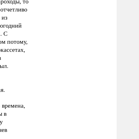
ароходы, то
 отчетливо
 из
вогодний
. С
ом потому,
окассетах,
в
был.
я.
 времена,
ы в
у
чев