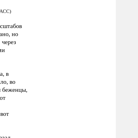
ТАСС)
асштабов
ано, но
 через
ми
а, в
ло, во
я беженцы,
ют
-вот
азад.