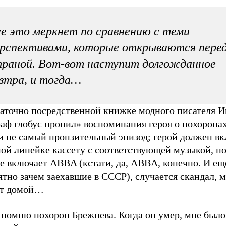
е это меркнет по сравнению с теми
рспективами, которые открываются пере
раной. Вот-вот наступит долгожданное
втра, и тогда…
таточно посредственной книжке модного писателя И
раф глобус пропил» воспоминания героя о похорона
ли не самый пронзительный эпизод; герой должен в
ой линейке кассету с соответствующей музыкой, но
е включает ABBA (кстати, да, ABBA, конечно. И ещ
тно зачем заехавшие в СССР), случается скандал, 
ет домой…
 помню похорон Брежнева. Когда он умер, мне было