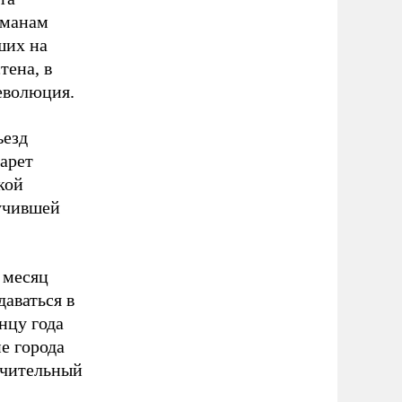
шманам
ших на
тена, в
еволюция.
ъезд
арет
кой
лучившей
 месяц
аваться в
нцу года
е города
личительный