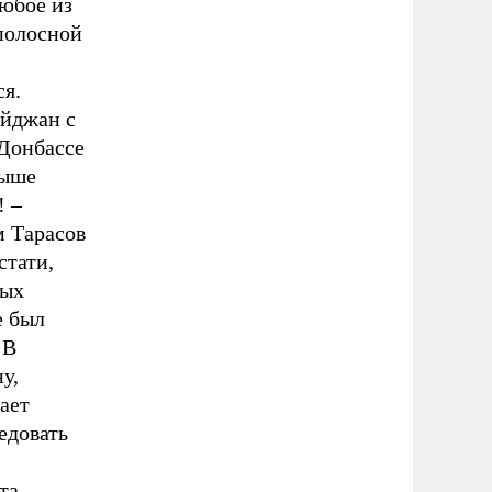
Любое из
ополосной
ся.
айджан с
Донбассе
выше
! –
м Тарасов
стати,
ных
е был
 В
у,
ает
едовать
та