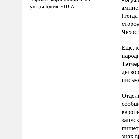
украинских БПЛА
амнист
(тогд
сторон
Чехосл
Еще, к
народн
Тэтчер
детвор
письмо
Отдел
сообще
европ
запуск
пишетс
знак в