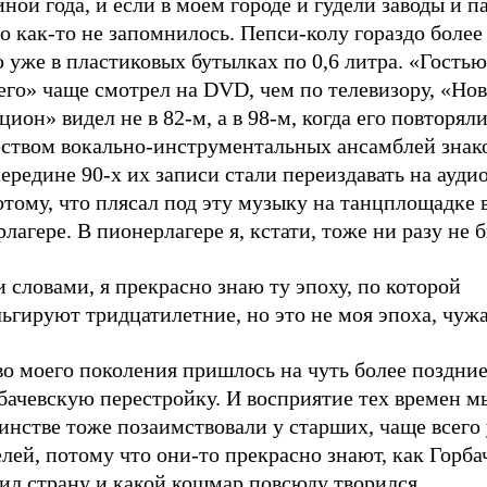
ной года, и если в моем городе и гудели заводы и п
о как-то не запомнилось. Пепси-колу гораздо более
уже в пластиковых бутылках по 0,6 литра. «Гостью
его» чаще смотрел на DVD, чем по телевизору, «Но
цион» видел не в 82-м, а в 98-м, когда его повторяли
еством вокально-инструментальных ансамблей знак
середине 90-х их записи стали переиздавать на ауди
отому, что плясал под эту музыку на танцплощадке 
лагере. В пионерлагере я, кстати, тоже ни разу не 
словами, я прекрасно знаю ту эпоху, по которой
ьгируют тридцатилетние, но это не моя эпоха, чужа
о моего поколения пришлось на чуть более поздние
бачевскую перестройку. И восприятие тех времен м
нстве тоже позаимствовали у старших, чаще всего 
лей, потому что они-то прекрасно знают, как Горба
ил страну и какой кошмар повсюду творился.