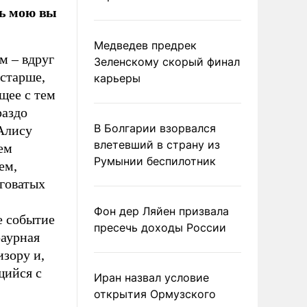
ть мою вы
Медведев предрек
м – вдруг
Зеленскому скорый финал
 старше,
карьеры
щее с тем
раздо
В Болгарии взорвался
 Алису
влетевший в страну из
ем
Румынии беспилотник
ем,
лговатых
Фон дер Ляйен призвала
е событие
пресечь доходы России
раурная
изору и,
щийся с
Иран назвал условие
открытия Ормузского