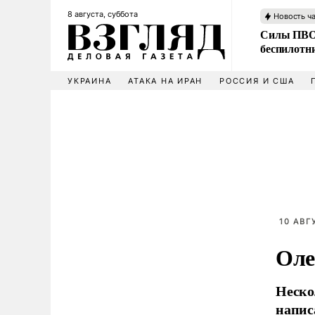
8 августа, суббота
Новость ч
Силы ПВО 
беспилотн
УКРАИНА
АТАКА НА ИРАН
РОССИЯ И США
10 АВГ
Оле
Неско
напис