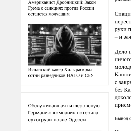
Американист Дробницкий: Закон
Грэма о санкциях против России
останется молчащим
Специа
перест
руки 
– и за
Дело н
ничего
молод
Испанский хакер Хиль раскрыл
Кашпи
сотни разведчиков НАТО и СБУ
с закр
без К
доколе
присм
Обслуживавшая гитлеровскую
Германию компания потеряла
Вывод с
сухогрузы возле Одессы