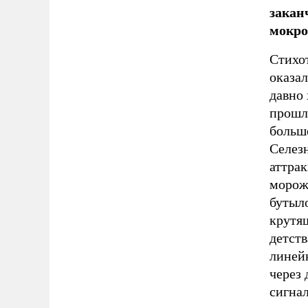
закан
мокро
Стихо
оказал
давно 
прошлы
больш
Селезн
аттра
мороже
бутыл
крутя
детств
линейк
через 
сигна