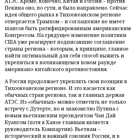
АТЭС. Кроме, конечно, Китая и России – против
Пекина оно, по сути, и было направлено. Сейчас
идея общего рынка в Тихоокеанском регионе
отвергается Трампом – и соглашение не имеет
шансов быть ратифицированным американским
Конгрессом. На грядущее изменение политики
США уже реагируют подписавшие соглашение
страны региона – которым, в принципе, главное
найти оптимальный для себя способ выжить и
укрепиться в начинающемся новом раунде
американо-китайского противостояния.
А Россия продолжает укреплять свои позиции в
Тихоокеанском регионе. И это касается как
обычных стран региона, так и главных держав
АТЭС. Из «обычных» можно отметить не только
встречу с Дутерте, но и знакомство Путина с
новым вьетнамским президентом Чан Дай
Куангом (хотя в Ханое главным является
руководитель Компартии). Вьетнам –
исторический и важный союзник России, и в