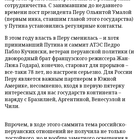
сотрудничества. С занимавшим до недавнего
времени пост президента Перу Ольянтой Умалой
(первым инка, ставшим главой этого государства)
у Путина установились регулярные контакты.
В этом году власть в Перу сменилась – и хотя
принимавший Путина и саммит АТЭС Педро
Пабло Кучински, ветеран перуанской политики (и
двоюродный брат французского режиссера Жан-
Люка Годара), конечно, староват для прорывов –
все-таки 78 лет, но настроен серьезно. Для России
Перу является важным партнером в Южной
Америке, несомненно, входя в первую пятерку
интересных для нас государств континента –
наряду с Бразилией, Аргентиной, Венесуэлой и
Чили.
Впрочем, в ходе этого саммита тема российско-
перуанских отношений не получила не только
достойного, но и вообще заметного освещения в