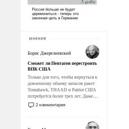
МНЕНИЯ
Борис Джерелиевский
Сможет ли Пентагон перестроить
ВПК США
Только для того, чтобы вернуться к
довоенному объему запасов ракет
Tomahawk, THAAD и Patriot США
потребуется более трех лет. Даже
небольшая война с Ираном
2 комментария
опустошила американские
арсеналы. Сложившаяся ситуация
означает многолетний период
уязвимости США, например, перед