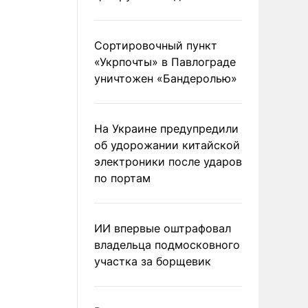
Сортировочный пункт
«Укрпочты» в Павлограде
уничтожен «Бандеролью»
На Украине предупредили
об удорожании китайской
электроники после ударов
по портам
ИИ впервые оштрафовал
владельца подмосковного
участка за борщевик
«Стыковка прошла ночью, это было требование наших инженеров-м
что днем металлическая панель нагревается, что способствует рас
принято решение ставить центральную панель по холодному металлу
директора по морским перевозкам компании-подрядчика УСК «Мост
ТАСС)