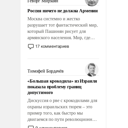
Геворг Мирзаян
Китаем.
Россия ничего не должна Армении
Москва системно и жестко
разрушает тот фантастический мир,
который Пашинян рисует для
армянского населения. Мир, где
политические прожекты будут
17 комментариев
безусловно оплачиваться за счет
российских налогоплательщиков и
где Еревану за свои поступки не
нужно отвечать.
Тимофей Бордачёв
«Большая крокодила» из Израиля
показала проблему границ
допустимого
Дискуссия о рве с крокодилами для
охраны израильских тюрем – это
пример того, как быстро мы
двигаемся по пути революционных
изменений. То, что несколько лет
9 комментариев