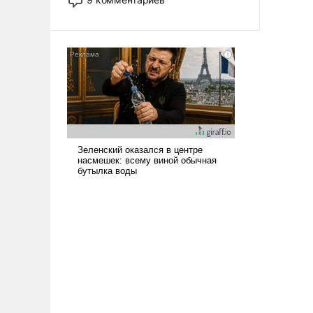
назад было образом для
псевдонаучной фантастики, стало
всерьез обсуждаемой идеей.