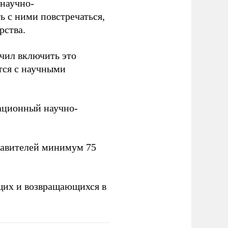
научно-
ь с ними повстречаться,
рства.
учил включить это
тся с научными
вационный научно-
тавителей минимум 75
щих и возвращающихся в