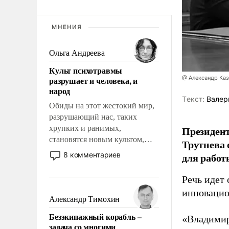
МНЕНИЯ
Ольга Андреева
Культ психотравмы
@ Александр Каз
разрушает и человека, и
народ
Tекст:
Валер
Обиды на этот жестокий мир,
разрушающий нас, таких
хрупких и ранимых,
Президен
становятся новым культом,
Трутнева 
постепенно вытесняя и
8 комментариев
для работ
отменяя традиционное
требование к человеку – быть
Речь идет 
мужественным и твердым под
инновацио
ударами судьбы, брать на себя
Александр Тимохин
ответственность, помогать
Безэкипажный корабль –
«Владимир
слабым, идти вперед и
задача со многими