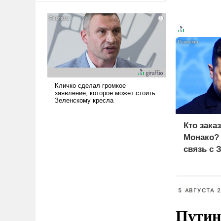
американские арсеналы.
Сложившаяся ситуация
означает многолетний период
уязвимости США, например,
перед Китаем.
Кто зака
Монако?
связь с 
5 АВГУСТА 2
Путин