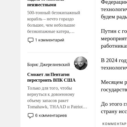
адаптироваться.
Федерацию
неизвестными
технологи
500-тонный безэкипажный
будем рады
корабль – нечто гораздо
большее, чем небольшие
Путин с г
безэкипажные катера,
применение которых уже
мероприят
1 комментарий
стало обыденностью. Задача по
работника
созданию такого корабля очень
сложна и амбициозна. Однако
В 2024 го
и ее реализация радикально
Борис Джерелиевский
технологи
поднимет наши боевые
Сможет ли Пентагон
возможности.
перестроить ВПК США
Месяцем р
Только для того, чтобы
государст
вернуться к довоенному
объему запасов ракет
До этого г
Tomahawk, THAAD и Patriot
страну исс
США потребуется более трех
6 комментариев
лет. Даже небольшая война с
КОММЕНТАРИ
Ираном опустошила