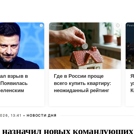
i
i
зал взрыв в
Где в России проще
Я
 Появилась
всего купить квартиру:
у
Зеленским
неожиданный рейтинг
К
в
026, 13:41 •
НОВОСТИ ДНЯ
 назначил новых командующих