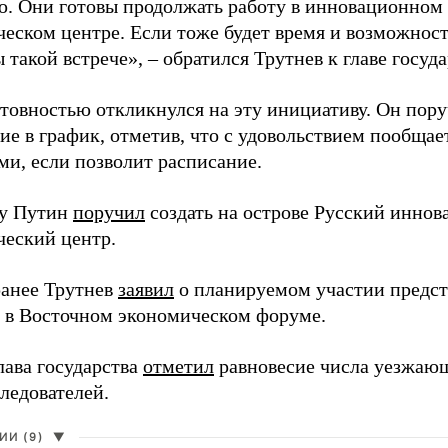
. Они готовы продолжать работу в инновационном 
ческом центре. Если тоже будет время и возможност
 такой встрече», – обратился Трутнев к главе госуда
отовностью откликнулся на эту инициативу. Он пор
ие в график, отметив, что с удовольствием пообщае
ми, если позволит расписание.
ду Путин
поручил
создать на острове Русский инно
ческий центр.
анее Трутнев
заявил
о планируемом участии предс
в в Восточном экономическом форуме.
лава государства
отметил
равновесие числа уезжаю
ледователей.
И (9)
▼