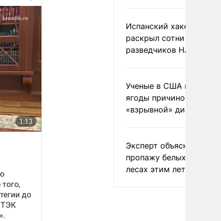
Испанский хакер Хиль
раскрыл сотни
разведчиков НАТО и С
Ученые в США назвали 
ягоды причиной
«взрывной» диареи
Эксперт объяснил
пропажу белых грибов 
лесах этим летом