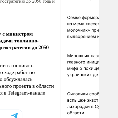
гостратегию до 2050 года и
Семье фермера Уолкер
из мема «веселый
молочник» пригрозили
у с министром
выдворением из Росси
адачи топливно-
ргостратегии до 2050
Мирошник назвал
главного инициатора
ии в топливно-
мифа о похищении
о ходе работ по
украинских детей
о обсуждалась
ьного проекта в области
ся в
Telegram
-канале
Силовики сообщили о
вспышке экзотической
лихорадки в Сумской
области