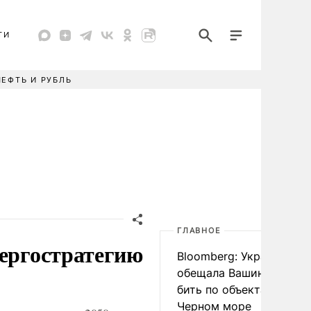
ТИ
НЕФТЬ И РУБЛЬ
ГЛАВНОЕ
нергостратегию
Bloomberg: Украина
обещала Вашингтону не
бить по объектам КТК в
Черном море