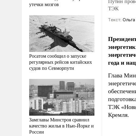
Путин прове
утечки мозгов
ТЭК
Tекст:
Ольга
Президент
энергетик
энергетич
Росатом сообщил о запуске
года и на
регулярных рейсов китайских
судов по Севморпути
Глава Мин
энергетиче
обеспечен
подготовка
ТЭК «Новы
Кремля.
Замглавы Минстроя сравнил
качество жилья в Нью-Йорке и
России