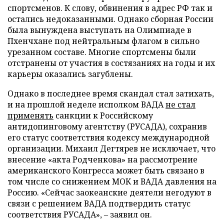
спортсменов. К слову, обвинения в адрес РФ так и
остались недоказанными. Однако сборная России
была вынуждена выступать на Олимпиаде в
Пхенчхане под нейтральным флагом в сильно
урезанном составе. Многие спортсмены были
отстранены от участия в состязаниях на годы и их
карьеры оказались загублены.
Однако в последнее время скандал стал затихать,
и на прошлой неделе исполком ВАДА
не стал
применять
санкции к Российскому
антидопинговому агентству (РУСАДА), сохранив
его статус соответствия кодексу международной
организации. Михаил Дегтярев не исключает, что
внесение «акта Родченкова» на рассмотрение
американского Конгресса может быть связано в
том числе со снижением МОК и ВАДА давления на
Россию. «Сейчас заокеанские деятели негодуют в
связи с решением ВАДА подтвердить статус
соответствия РУСАДА», – заявил он.