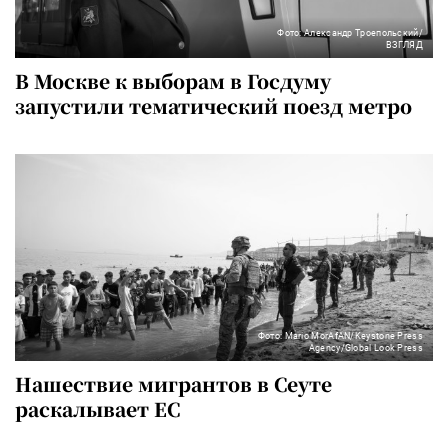
Фото: Александр Троепольский/
ВЗГЛЯД
В Москве к выборам в Госдуму
запустили тематический поезд метро
Фото: Mario MorAfAN/Keystone Press
Agency/Global Look Press
Нашествие мигрантов в Сеуте
раскалывает ЕС