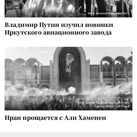
Фото: Евгений Мессман/ТАСС
Владимир Путин изучил новинки
Иркутского авиационного завода
Фото: Sobhan Farajvan/Keystone Press
Agency/Global Look Press
Иран прощается с Али Хаменеи