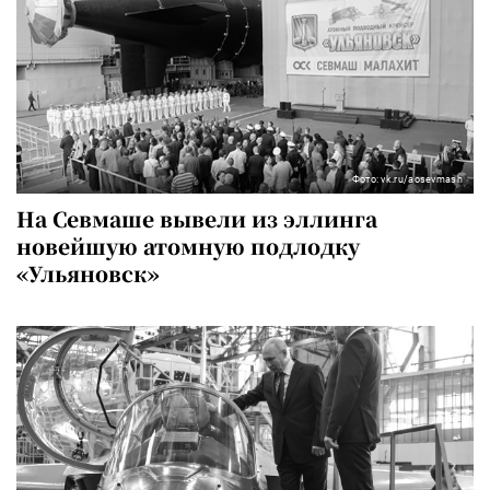
Фото: vk.ru/aosevmash
На Севмаше вывели из эллинга
новейшую атомную подлодку
«Ульяновск»