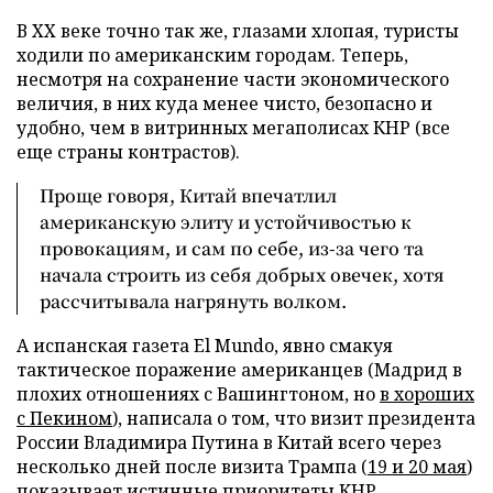
В XX веке точно так же, глазами хлопая, туристы
ходили по американским городам. Теперь,
несмотря на сохранение части экономического
величия, в них куда менее чисто, безопасно и
удобно, чем в витринных мегаполисах КНР (все
еще страны контрастов).
Проще говоря, Китай впечатлил
американскую элиту и устойчивостью к
провокациям, и сам по себе, из-за чего та
начала строить из себя добрых овечек, хотя
рассчитывала нагрянуть волком.
А испанская газета El Mundo, явно смакуя
тактическое поражение американцев (Мадрид в
плохих отношениях с Вашингтоном, но
в хороших
с Пекином
), написала о том, что визит президента
России Владимира Путина в Китай всего через
несколько дней после визита Трампа (
19 и 20 мая
)
показывает истинные приоритеты КНР.