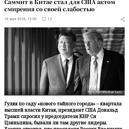
Саммит в Китае стал для США актом
смирения со своей слабостью
16 мая 2026, 15:30
12
Фото: REUTERS/Evan Vucci
Гуляя по саду «нового тайного города» – квартала
высшей власти Китая, президент США Дональд
Трамп спросил у председателя КНР Си
Цзиньпина, бывали ли там другие лидеры.
Хозяин ответил, что президент России Владимир