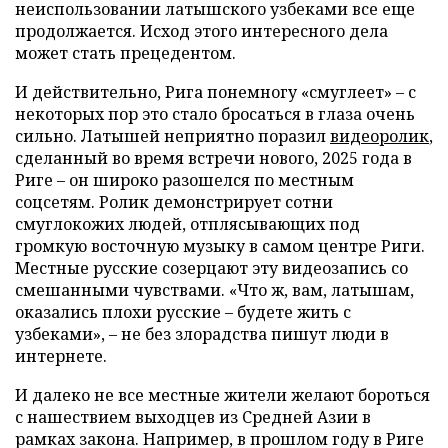
неиспользовании латышского узбеками все еще
продолжается. Исход этого интересного дела
может стать прецедентом.
И действительно, Рига понемногу «смуглеет» – с
некоторых пор это стало бросаться в глаза очень
сильно. Латышей неприятно поразил
видеоролик
,
сделанный во время встречи нового, 2025 года в
Риге – он широко разошелся по местным
соцсетям. Ролик демонстрирует сотни
смуглокожих людей, отплясывающих под
громкую восточную музыку в самом центре Риги.
Местные русские созерцают эту видеозапись со
смешанными чувствами. «Что ж, вам, латышам,
оказались плохи русские – будете жить с
узбеками», – не без злорадства пишут люди в
интернете.
И далеко не все местные жители желают бороться
с нашествием выходцев из Средней Азии в
рамках закона. Например, в прошлом году в Риге