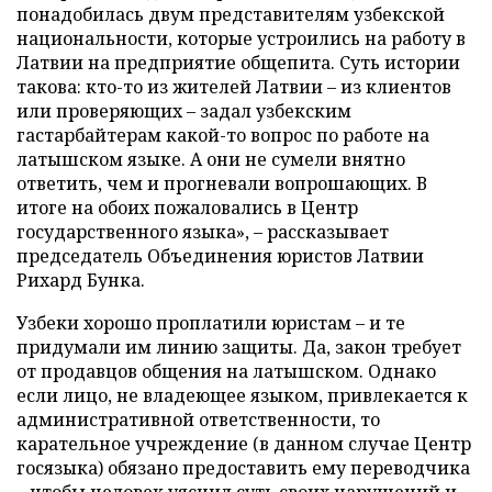
понадобилась двум представителям узбекской
национальности, которые устроились на работу в
Латвии на предприятие общепита. Суть истории
такова: кто-то из жителей Латвии – из клиентов
или проверяющих – задал узбекским
гастарбайтерам какой-то вопрос по работе на
латышском языке. А они не сумели внятно
ответить, чем и прогневали вопрошающих. В
итоге на обоих пожаловались в Центр
государственного языка», – рассказывает
председатель Объединения юристов Латвии
Рихард Бунка.
Узбеки хорошо проплатили юристам – и те
придумали им линию защиты. Да, закон требует
от продавцов общения на латышском. Однако
если лицо, не владеющее языком, привлекается к
административной ответственности, то
карательное учреждение (в данном случае Центр
госязыка) обязано предоставить ему переводчика
– чтобы человек уяснил суть своих нарушений и