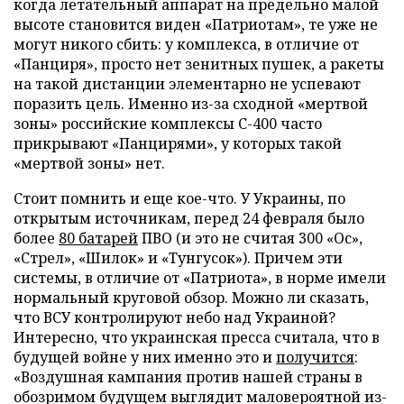
когда летательный аппарат на предельно малой
высоте становится виден «Патриотам», те уже не
могут никого сбить: у комплекса, в отличие от
«Панциря», просто нет зенитных пушек, а ракеты
на такой дистанции элементарно не успевают
поразить цель. Именно из-за сходной «мертвой
зоны» российские комплексы С-400 часто
прикрывают «Панцирями», у которых такой
«мертвой зоны» нет.
Стоит помнить и еще кое-что. У Украины, по
открытым источникам, перед 24 февраля было
более
80 батарей
ПВО (и это не считая 300 «Ос»,
«Стрел», «Шилок» и «Тунгусок»). Причем эти
системы, в отличие от «Патриота», в норме имели
нормальный круговой обзор. Можно ли сказать,
что ВСУ контролируют небо над Украиной?
Интересно, что украинская пресса считала, что в
будущей войне у них именно это и
получится
:
«Воздушная кампания против нашей страны в
обозримом будущем выглядит маловероятной из-