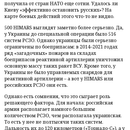
получила от стран НАТО еще сотни. Удалось ли
Киеву «эффективно остановить русских»? На
карте боевых действий этого что-то не видно.
500 HIMARS выглядят заметно более серьезно. Да,
у Украины до специальной операции было 516
систем РСЗО. Однако украинцы были серьезно
ограничены по боеприпасам: в 2014–2021 годах
ряд «загадочных» пожаров на складах
боеприпасов реактивной артиллерии уничтожил
основную массу таких ракет ВСУ. Кроме того, у
Украины не было управляемых снарядов для
реактивной артиллерии – а вот у HIMARS или
российских РСЗО они есть.
Однако есть сомнения, что это сыграет роль
решающего фактора. Для начала: российская
армия располагает намного большим
количеством РСЗО, чем располагала украинская.
То есть у нее не полтысячи таких систем.
Дальность их до 120 километров («Торнадо-С»), а у