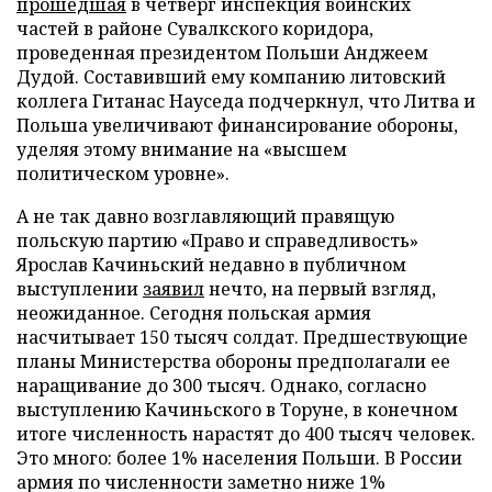
прошедшая
в четверг инспекция воинских
частей в районе Сувалкского коридора,
проведенная президентом Польши Анджеем
Дудой. Составивший ему компанию литовский
коллега Гитанас Науседа подчеркнул, что Литва и
Польша увеличивают финансирование обороны,
уделяя этому внимание на «высшем
политическом уровне».
А не так давно возглавляющий правящую
польскую партию «Право и справедливость»
Ярослав Качиньский недавно в публичном
выступлении
заявил
нечто, на первый взгляд,
неожиданное. Сегодня польская армия
насчитывает 150 тысяч солдат. Предшествующие
планы Министерства обороны предполагали ее
наращивание до 300 тысяч. Однако, согласно
выступлению Качиньского в Торуне, в конечном
итоге численность нарастят до 400 тысяч человек.
Это много: более 1% населения Польши. В России
армия по численности заметно ниже 1%