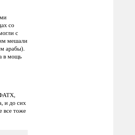
ыми
дах со
могли с
 им мешали
ем арабы).
а в мощь
 ФАТХ,
, и до сих
е все тоже