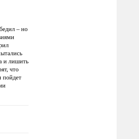
бедил – но
твиями
рил
пытались
а и лишить
ят, что
н пойдет
ми