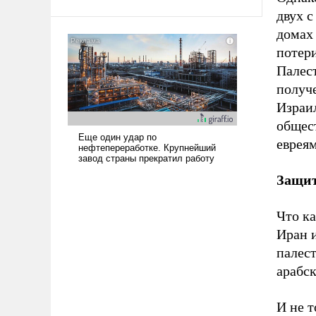
арсеналы. Сложившаяся ситуация
двух 
означает многолетний период
домах 
уязвимости США, например, перед
потер
Китаем.
Палест
получ
Израи
общест
евреям
Защит
Что ка
Иран 
палес
арабск
И не т