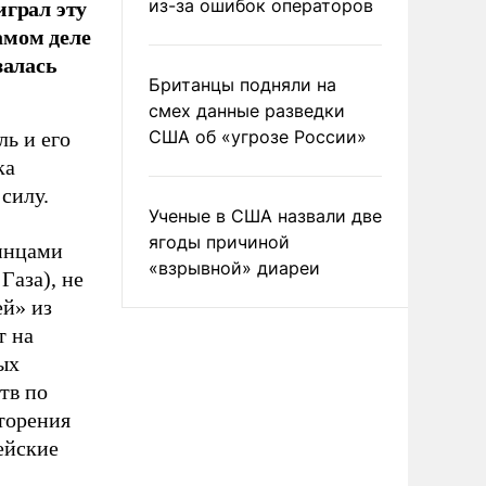
играл эту
из-за ошибок операторов
амом деле
залась
Британцы подняли на
смех данные разведки
США об «угрозе России»
ль и его
ка
силу.
Ученые в США назвали две
ягоды причиной
тинцами
«взрывной» диареи
Газа), не
ей» из
т на
ых
тв по
вторения
ейские