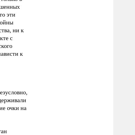
ушенных
то эти
войны
тва, ни к
кте с
ского
нависти к
безусловно,
ддерживали
ие очки на
ган