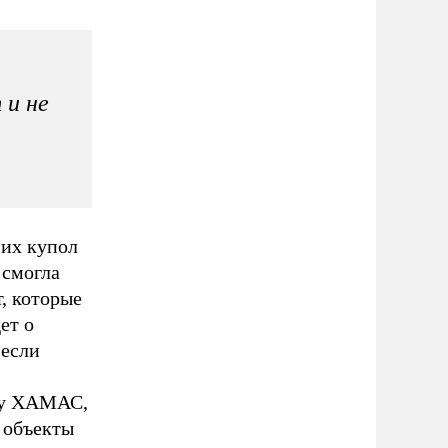
 и не
 их купол
 смогла
т, которые
ет о
 если
м у ХАМАС,
 объекты