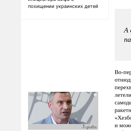
похищении украинских детей
А 
па
Во-пер
отнюд
перехв
летели
самоде
ракетн
«Хезб
и мож