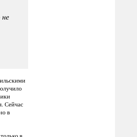
 не
аильскими
получило
вики
я. Сейчас
но в
 только в