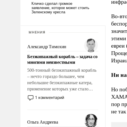
инфра
Во-вт
беспор
значит
МНЕНИЯ
этими 
евреи 
Александр Тимохин
Проще 
Безэкипажный корабль – задача со
Израи
многими неизвестными
500-тонный безэкипажный корабль
Ни на
– нечто гораздо большее, чем
небольшие безэкипажные катера,
Но по
применение которых уже стало
обыденностью. Задача по созданию
ХАМАС
1 комментарий
такого корабля очень сложна и
пор пр
амбициозна. Однако и ее
не так
реализация радикально поднимет
наши боевые возможности.
Ольга Андреева