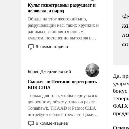
Культ психотравмы разрушает и
человека, и народ
ФА
Обиды на этот жестокий мир,
ка
разрушающий нас, таких хрупких и
ранимых, становятся новым
по
культом, постепенно вытесняя и
со
отменяя традиционное требование к
9 комментариев
человеку – быть мужественным и
твердым под ударами судьбы, брать
на себя ответственность, помогать
слабым, идти вперед и
Борис Джерелиевский
Да, п
адаптироваться.
Сможет ли Пентагон перестроить
ударам
ВПК США
бонус 
Только для того, чтобы вернуться к
теперь
довоенному объему запасов ракет
ФАТХ 
Tomahawk, THAAD и Patriot США
предд
потребуется более трех лет. Даже
небольшая война с Ираном
6 комментариев
опустошила американские
Однако