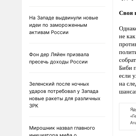
Своя 
На Западе выдвинули новые
идеи по замороженным
Однако
активам России
не как
против
полит
Фон дер Ляйен призвала
собрат
пресечь доходы России
Биби п
если у
на сле
Зеленский после ночных
ударов потребовал у Запада
шансам
новые ракеты для различных
ЗРК
Мирошник назвал главного
инициатора мифа о