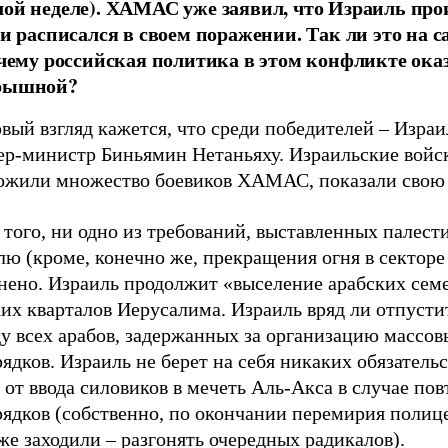
ой неделе). ХАМАС уже заявил, что Израиль про
 и расписался в своем поражении. Так ли это на с
очему российская политика в этом конфликте ока
рышной?
вый взгляд кажется, что среди победителей – Израи
ер-министр Биньямин Нетаньяху. Израильские войс
ожили множество боевиков ХАМАС, показали свою 
 того, ни одно из требований, выставленных палес
ю (кроме, конечно же, прекращения огня в секторе 
нено. Израиль продолжит «выселение арабских сем
их кварталов Иерусалима. Израиль вряд ли отпусти
у всех арабов, задержанных за организацию массов
ядков. Израиль не берет на себя никаких обязательс
 от ввода силовиков в мечеть Аль-Акса в случае по
рядков (собственно, по окончании перемирия полиц
же заходили – разгонять очередных радикалов).