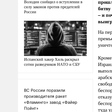
прошл
Володин сообщил о вступлении в
силу законов против предателей
битву
России
– и п
выиг
На пер
премь
уничт
Кроме
Испанский хакер Хиль раскрыл
сотни разведчиков НАТО и СБУ
Израил
выпол
арабск
свобод
беспор
ВС России поразили
производителя ракет
отказу
«Фламинго» завод «Файер
беспо
Пойнт»
туда у