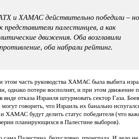
ТХ и ХАМАС действительно победили – но
к представители палестинцев, а как
литические движения. Оба возглавили
противление, оба набрали рейтинг.
ри этом часть руководства ХАМАС была выбита изр
и, однако потери восполнят, и при этом движение 
в виде отказа Израиля штурмовать сектор Газа. Бое
 могут говорить, что Израиль их банально испугалс
и ХАМАС будут делить статус победителя (что важ
верии планирующихся в Палестине выборов).
 сама Палестина, безусловно, проиграла. И дело не