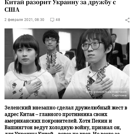
Китай разорит Украину за дружбу с
США
2 февраля 2021, 08:30
48
Фото: golos.com.ua/Анастасия
Сироткина
Зеленский внезапно сделал дружелюбный жест в
адрес Китая – главного противника своих
американских покровителей. Хотя Пекин и
Вашингтон ведут холодную войну, признал он,
для Украины Китай – вовсе не враг. Но всего за